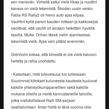
sen menevän. Virheitä sattui vielä liikaa ja nuottini
kanssa on vielä tekemistä. Škodan uusin versio
Fabia RS Rally2 oli hieno auto ajaa kilpaa.
Vauhtini kyllä parani kauden mittaan ja kakkossijat
osoittivat, että vauhti oli ainakin hetkittäin hyvällä
tasolla. Mutta. Onhan tässä (rallin ajamisessa)
tekemistä vielä. Ajaa vain pitäisi enemmän.
Grönholm toteaa, että kirvestä ei ole vielä kaivoon
heitetty ja rallia unohdettu.
- Katsotaan, mitä tulevaisuus tuo tullessaan.
Suurimmat kiitokset kuluneesta kaudesta kuuluvat
kaikille yhteistyökumppaneilleni sekä kaikille
mukana olleille ja meitä kannustaneille tahoille,
jotka mahdollistavat Ralli SM-sarjaan
osallistumisen. Ilman heitä ei tänä vuonna olisi