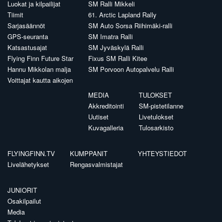
Luokat ja kilpailijat
SM Ralli Mikkeli
Tiimit
61. Arctic Lapland Rally
Sarjasäännöt
SM Auto Sorsa Riihimäki-ralli
GPS-seuranta
SM Imatra Ralli
Katsastusajat
SM Jyväskylä Ralli
Flying Finn Future Star
Fixus SM Ralli Kitee
Hannu Mikkolan malja
SM Porvoon Autopalvelu Ralli
Voittajat kautta aikojen
MEDIA
TULOKSET
Akkreditointi
SM-pistetilanne
Uutiset
Livetulokset
Kuvagalleria
Tulosarkisto
FLYINGFINN.TV
KUMPPANIT
YHTEYSTIEDOT
Livelähetykset
Rengasvalmistajat
JUNIORIT
Osakilpailut
Media