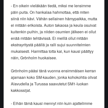
- En oikein vieläkään tiedä, miksi me lensimme
päin puita. On hankalaa hahmottaa, että miten
siinä niin kävi. Vähän sellainen hämypaikka, mutta
ei mitään erikoista. Auton takaosa ja keula osuivat
kuitenkin puihin, ja niiden osumien jälkeen ei ollut
enää mitään tehtävissä. Ei meillä ollut mitään
ekstrayritystä päällä ja ralli sujui suunnitelmien
mukaisesti. Harmittaa totta kai, kun kausi päättyy
näin, Grönholm huokaisee.
Grönholm pääsi tänä vuonna ensimmäisen kerran
ajamaan koko SM-kauden, jonka kohokohtia olivat
Alavudella ja Turussa saavutetut SM1-luokan
kakkossijat.
- Eihän tämä kausi mennyt niin kuin ajattelimme