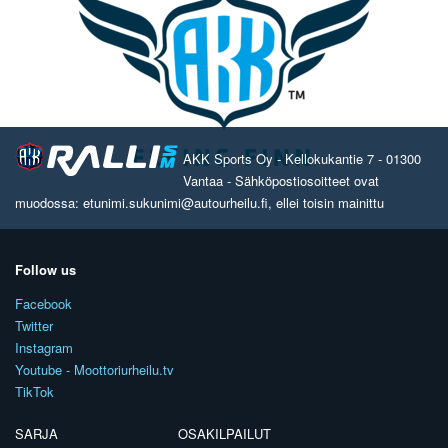
AKK Sports Oy - Kellokukantie 7 - 01300
Vantaa - Sähköpostiosoitteet ovat
muodossa: etunimi.sukunimi@autourheilu.fi, ellei toisin mainittu
Follow us
Facebook
Twitter
Instagram
Youtube - Moottoriurheilu.tv
TikTok
SARJA
OSAKILPAILUT