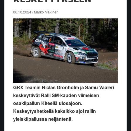
06.10.2024 / Marko Mäkinen
GRX Teamin Niclas Grönholm ja Samu Vaaleri
keskeyttivät Ralli SM-kauden viimeisen
osakilpailun Kiteellä ulosajoon.
Keskeytyshetkellä kaksikko ajoi rallin
yleiskilpailussa neljäntenä.