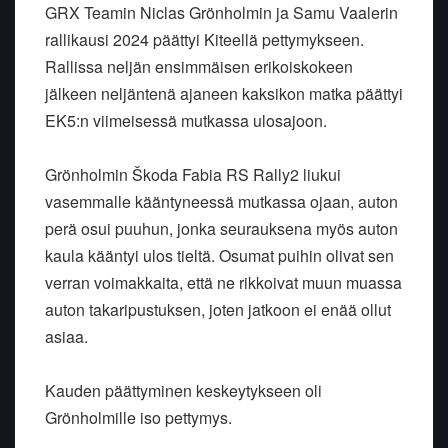
GRX Teamin Niclas Grönholmin ja Samu Vaalerin
rallikausi 2024 päättyi Kiteellä pettymykseen.
Rallissa neljän ensimmäisen erikoiskokeen
jälkeen neljäntenä ajaneen kaksikon matka päättyi
EK5:n viimeisessä mutkassa ulosajoon.
Grönholmin Škoda Fabia RS Rally2 liukui
vasemmalle kääntyneessä mutkassa ojaan, auton
perä osui puuhun, jonka seurauksena myös auton
kaula kääntyi ulos tieltä. Osumat puihin olivat sen
verran voimakkaita, että ne rikkoivat muun muassa
auton takaripustuksen, joten jatkoon ei enää ollut
asiaa.
Kauden päättyminen keskeytykseen oli
Grönholmille iso pettymys.