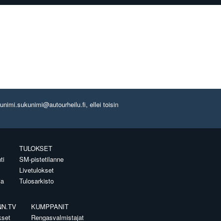
imi.sukunimi@autourheilu.fi, ellei toisin
TULOKSET
ti
SM-pistetilanne
Livetulokset
ia
Tulosarkisto
NN.TV
KUMPPANIT
kset
Rengasvalmistajat