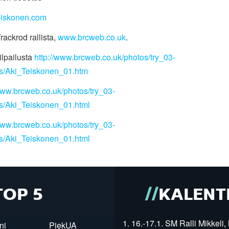
iskonen.com
rackrod rallista,
www.brcweb.co.uk
.
ilpailusta
http://www.brcweb.co.uk/photos/try_03-
s/Aki_Teiskonen_01.htm
www.brcweb.co.uk/photos/try_03-
s/Aki_Teiskonen_01.html
www.brcweb.co.uk/photos/try_03-
s/Aki_Teiskonen_01.html
TOP 5
KALENT
1. 16.-17.1. SM Ralli Mikkeli, 
ni
PiekUA