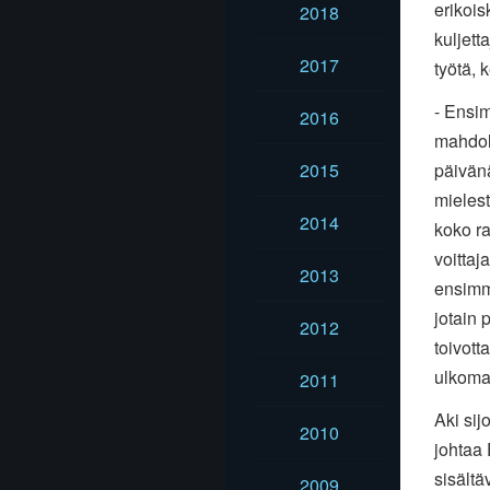
erikois
2018
kuljett
2017
työtä, k
- Ensi
2016
mahdol
2015
päivänä
mieles
2014
koko ra
voittaj
2013
ensimm
jotain 
2012
toivott
ulkoma
2011
Aki sij
2010
johtaa 
sisältä
2009