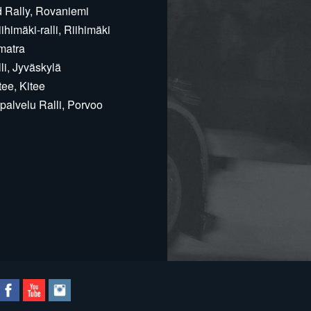
d Rally, Rovaniemi
himäki-ralli, Riihimäki
matra
i, Jyväskylä
ee, Kitee
alvelu Ralli, Porvoo