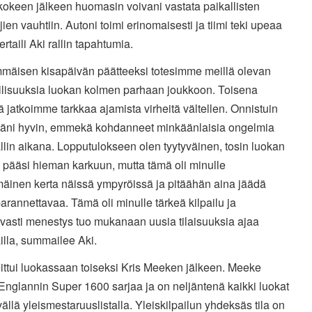
kokeen jälkeen huomasin voivani vastata paikallisten
ajien vauhtiin. Autoni toimi erinomaisesti ja tiimi teki upeaa
ertaili Aki rallin tapahtumia.
mmäisen kisapäivän päätteeksi totesimme meillä olevan
lisuuksia luokan kolmen parhaan joukkoon. Toisena
 jatkoimme tarkkaa ajamista virheitä vältellen. Onnistuin
täni hyvin, emmekä kohdanneet minkäänlaisia ongelmia
llin aikana. Lopputulokseen olen tyytyväinen, tosin luokan
a pääsi hieman karkuun, mutta tämä oli minulle
äinen kerta näissä ympyröissä ja pitäähän aina jäädä
parannettavaa. Tämä oli minulle tärkeä kilpailu ja
avasti menestys tuo mukanaan uusia tilaisuuksia ajaa
illa, summailee Aki.
oittui luokassaan toiseksi Kris Meeken jälkeen. Meeke
Englannin Super 1600 sarjaa ja on neljäntenä kaikki luokat
vällä yleismestaruuslistalla. Yleiskilpailun yhdeksäs tila on