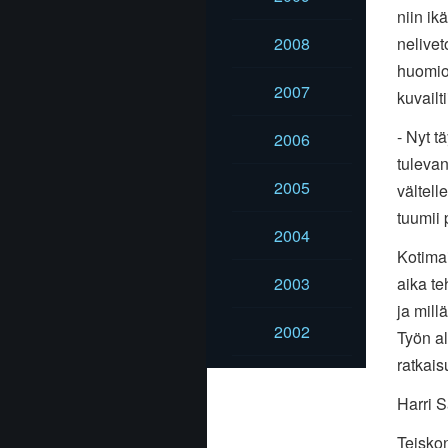
niin ik
2008
nelivet
huomiot
2007
kuvailt
- Nyt t
2006
tulevan
2005
vältell
tuumii 
2004
Kotima
2003
aika te
ja mill
2002
Työn al
ratkaisu
Harri 
Teisko