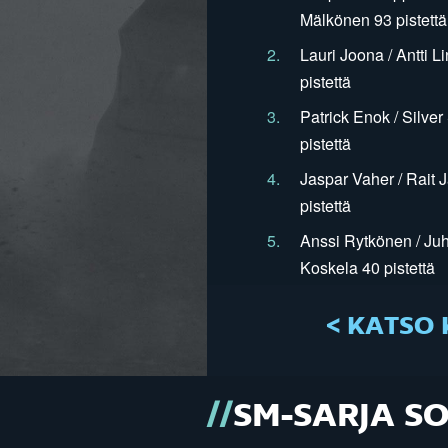
Mälkönen 93 pistettä
2.
Lauri Joona / Antti L
pistettä
3.
Patrick Enok / Silve
pistettä
4.
Jaspar Vaher / Rait 
pistettä
5.
Anssi Rytkönen / Juh
Koskela 40 pistettä
< KATSO 
SM-SARJA S