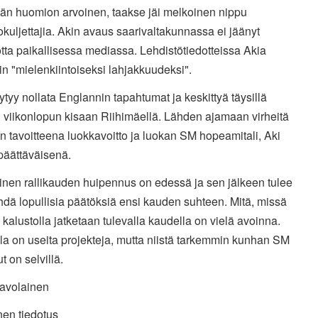
ään huomion arvoinen, taakse jäi melkoinen nippu
okuljettajia. Akin avaus saarivaltakunnassa ei jäänyt
ta paikallisessa mediassa. Lehdistötiedotteissa Akia
iin "mielenkiintoiseksi lahjakkuudeksi".
äytyy nollata Englannin tapahtumat ja keskittyä täysillä
 viikonlopun kisaan Riihimäellä. Lähden ajamaan virheitä
en tavoitteena luokkavoitto ja luokan SM hopeamitali, Aki
päättäväisenä.
inen rallikauden huipennus on edessä ja sen jälkeen tulee
hdä lopullisia päätöksiä ensi kauden suhteen. Mitä, missä
ä kalustolla jatketaan tulevalla kaudella on vielä avoinna.
la on useita projekteja, mutta niistä tarkemmin kunhan SM
t on selvillä.
Savolainen
nen tiedotus