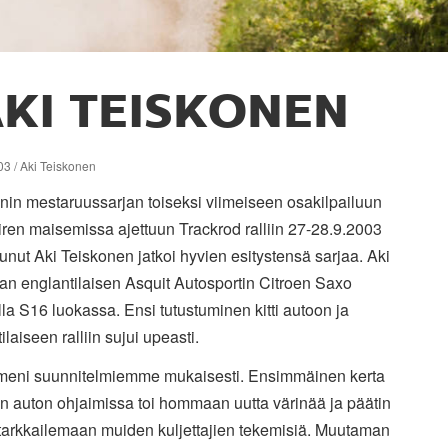
KI TEISKONEN
3 / Aki Teiskonen
nin mestaruussarjan toiseksi viimeiseen osakilpailuun
ren maisemissa ajettuun Trackrod ralliin 27-28.9.2003
tunut Aki Teiskonen jatkoi hyvien esitystensä sarjaa. Aki
san englantilaisen Asquit Autosportin Citroen Saxo
lla S16 luokassa. Ensi tutustuminen kitti autoon ja
ilaiseen ralliin sujui upeasti.
i meni suunnitelmiemme mukaisesti. Ensimmäinen kerta
en auton ohjaimissa toi hommaan uutta värinää ja päätin
 tarkkailemaan muiden kuljettajien tekemisiä. Muutaman