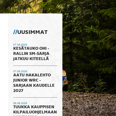
UUSIMMAT
07.08.2026
KESÄTAUKO OHI -
RALLIN SM-SARJA
JATKUU KITEELLÄ
07.08.2026
AATU HAKALEHTO
JUNIOR WRC -
SARJAAN KAUDELLE
2027
06.08.2026
TUUKKA KAUPPISEN
KILPAILUOHJELMAAN