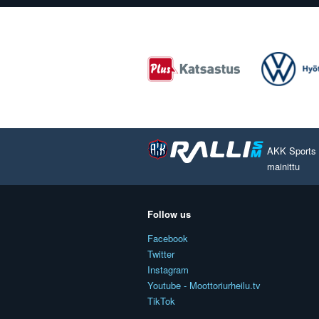
AKK Sports O
mainittu
Follow us
Facebook
Twitter
Instagram
Youtube - Moottoriurheilu.tv
TikTok