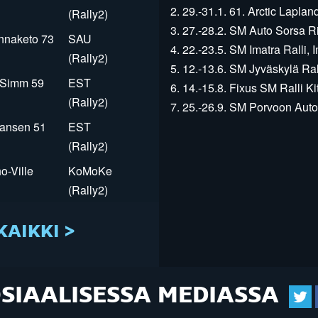
2. 29.-31.1. 61. Arctic Laplan
(Rally2)
3. 27.-28.2. SM Auto Sorsa Rii
innaketo 73
SAU
4. 22.-23.5. SM Imatra Ralli, I
(Rally2)
5. 12.-13.6. SM Jyväskylä Rall
r Simm 59
EST
6. 14.-15.8. Fixus SM Ralli Kit
(Rally2)
7. 25.-26.9. SM Porvoon Autop
Jansen 51
EST
(Rally2)
o-Ville
KoMoKe
(Rally2)
KAIKKI >
OSIAALISESSA MEDIASSA