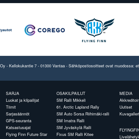
y - Kellokukantie 7 - 01300 Vantaa - Sähköpostiosoitteet ovat muodossa: etun
SARJA
OSAKILPAILUT
MEDIA
Luokat ja kilpailijat
SM Ralli Mikkeli
Akkreditoin
Tiimit
61. Arctic Lapland Rally
Uutiset
Sarjasäännöt
SM Auto Sorsa Riihimäki-ralli
Kuvagaller
GPS-seuranta
SM Imatra Ralli
Katsastusajat
SM Jyväskylä Ralli
FLYINGFI
Flying Finn Future Star
Fixus SM Ralli Kitee
Livelähety