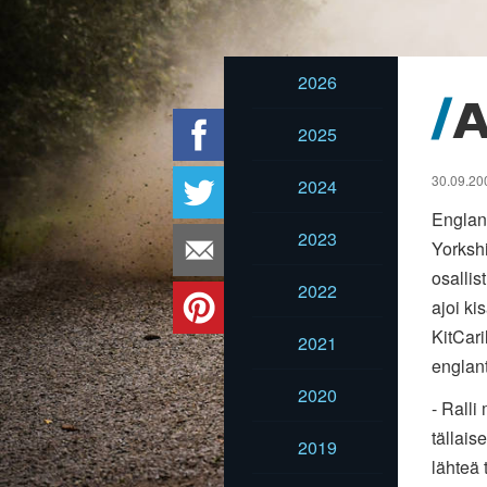
2026
A
2025
30.09.200
2024
Englan
2023
Yorkshi
osallis
2022
ajoi ki
KitCari
2021
englant
2020
- Rall
tällais
2019
lähteä