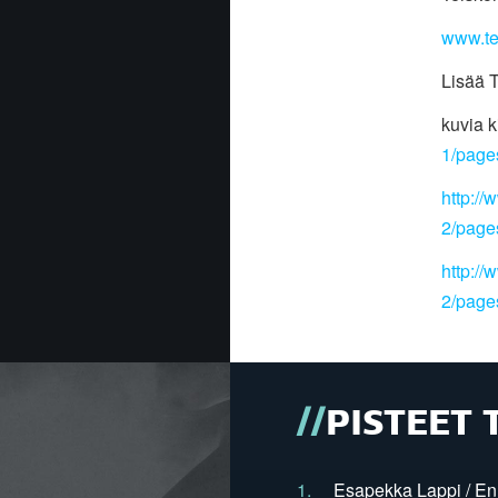
www.te
Lisää T
kuvia k
1/page
http://
2/page
http://
2/page
PISTEET 
1.
Esapekka Lappi / En