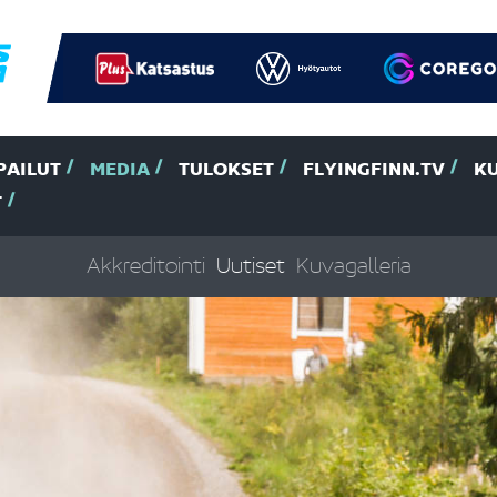
PAILUT
MEDIA
TULOKSET
FLYINGFINN.TV
K
T
Akkreditointi
Uutiset
Kuvagalleria