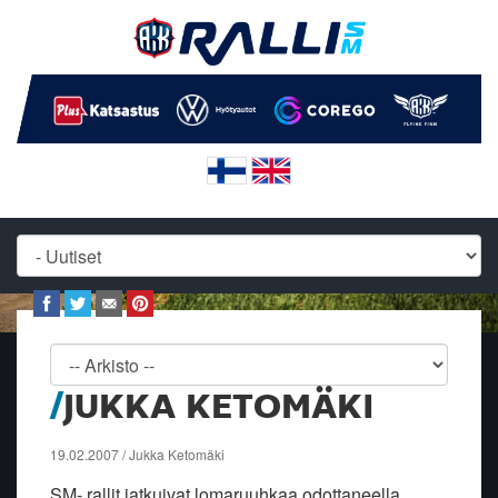
JUKKA KETOMÄKI
19.02.2007 / Jukka Ketomäki
SM- rallit jatkuivat lomaruuhkaa odottaneella