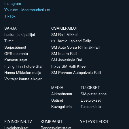
Instagram
Youtube - Moottoriurheilu.tv
TikTok
SARJA
OSAKILPAILUT
Luokat ja kilpailijat
SM Ralli Mikkeli
Tiimit
61. Arctic Lapland Rally
Sarjasäännöt
SM Auto Sorsa Riihimäki-ralli
GPS-seuranta
SM Imatra Ralli
Katsastusajat
SM Jyväskylä Ralli
Flying Finn Future Star
Fixus SM Ralli Kitee
Hannu Mikkolan malja
SM Porvoon Autopalvelu Ralli
Voittajat kautta aikojen
MEDIA
TULOKSET
Akkreditointi
SM-pistetilanne
Uutiset
Livetulokset
Kuvagalleria
Tulosarkisto
FLYINGFINN.TV
KUMPPANIT
YHTEYSTIEDOT
Livelähetykset
Rengasvalmistajat