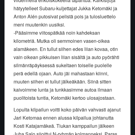
viidennellä erikoiskokeella tapahtua. Kärkisijoja
hätyytelleet Subaru-kuljettajat Jukka Ketomäki ja
Anton Alén putosivat pelistä pois ja tulosluettelo
meni muutenkin uusiksi.
-Pääsimme viitospätkää noin kahdeksan
kilometriä. Mutka oli semmoinen vasen-oikea
alamäkeen. En tullut siihen edes liian kovaa, otin
vain oikean pikkuisen liian sisältä ja auto pyörähti
silmänräpäyksessä sukeltaen toiselle puolelle
perä edellä ojaan. Auto jäi mahastaan kiinni,
muuten siihen ei tullut jälkeäkään. Siinä sitten
kaivoimme lunta ja tunkkasimme autoa ilmaan
puolitoista tuntia, Ketomäki kertoo ulosajostaan.
Lopulta kilpailun voitti koko päivän vahvasti ajanut
Jari Ketomaa ennen alussa kilpailua johtanutta
Kosti Katajamäkeä. Tiukan kamppailun jälkeen
Juha Salo sijoittui N-ryhmän kolmanneksi. Paras