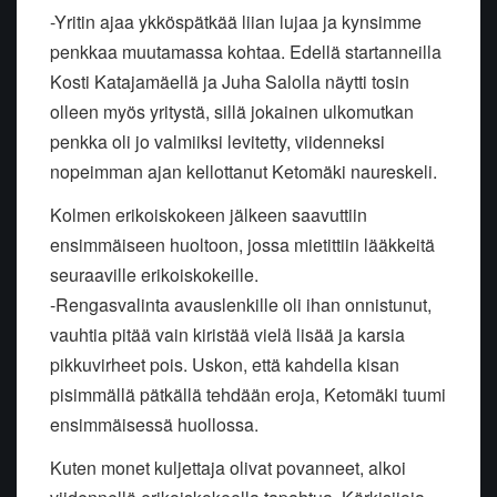
-Yritin ajaa ykköspätkää liian lujaa ja kynsimme
penkkaa muutamassa kohtaa. Edellä startanneilla
Kosti Katajamäellä ja Juha Salolla näytti tosin
olleen myös yritystä, sillä jokainen ulkomutkan
penkka oli jo valmiiksi levitetty, viidenneksi
nopeimman ajan kellottanut Ketomäki naureskeli.
Kolmen erikoiskokeen jälkeen saavuttiin
ensimmäiseen huoltoon, jossa mietittiin lääkkeitä
seuraaville erikoiskokeille.
-Rengasvalinta avauslenkille oli ihan onnistunut,
vauhtia pitää vain kiristää vielä lisää ja karsia
pikkuvirheet pois. Uskon, että kahdella kisan
pisimmällä pätkällä tehdään eroja, Ketomäki tuumi
ensimmäisessä huollossa.
Kuten monet kuljettaja olivat povanneet, alkoi