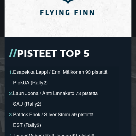
PISTEET TOP 5
1.
Esapekka Lappi / Enni Mälkönen 93 pistettä
PiekUA (Rally2)
2.
Lauri Joona / Antti Linnaketo 73 pistettä
SAU (Rally2)
3.
Patrick Enok / Silver Simm 59 pistettä
EST (Rally2)
4.
Jaspar Vaher / Rait Jansen 51 pistettä