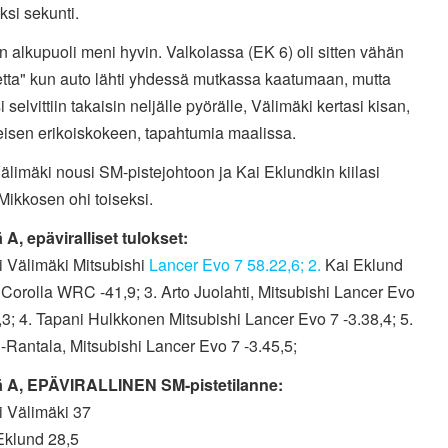
ksi sekunti.
n alkupuoli meni hyvin. Valkolassa (EK 6) oli sitten vähän
etta" kun auto lähti yhdessä mutkassa kaatumaan, mutta
 selvittiin takaisin neljälle pyörälle, Välimäki kertasi kisan,
eisen erikoiskokeen, tapahtumia maalissa.
älimäki nousi SM-pistejohtoon ja Kai Eklundkin kiilasi
ikkosen ohi toiseksi.
A, epäviralliset tulokset:
i Välimäki Mitsubishi
Lancer Evo 7 58.22,6; 2.
Kai Eklund
Corolla WRC -41,9; 3. Arto Juolahti, Mitsubishi Lancer Evo
,3; 4. Tapani Hulkkonen Mitsubishi Lancer Evo 7 -3.38,4; 5.
i-Rantala, Mitsubishi Lancer Evo 7 -3.45,5;
 A, EPÄVIRALLINEN SM-pistetilanne:
i Välimäki 37
Eklund 28,5