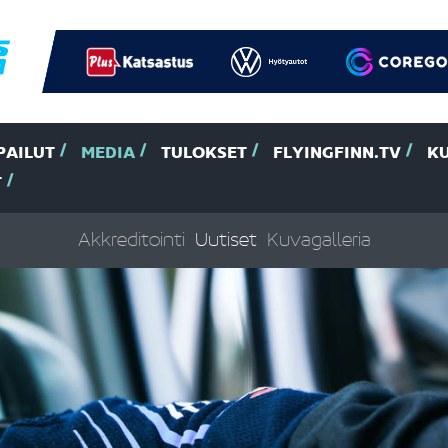
PAILUT
MEDIA
TULOKSET
FLYINGFINN.TV
K
T
Akkreditointi
Uutiset
Kuvagalleria