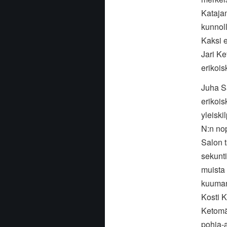
Kataja
kunnoll
Kaksi e
Jari K
erikois
Juha S
erikois
yleiski
N:n no
Salon 
sekunti
muista 
kuuman
Kosti 
Ketomä
pohja-a