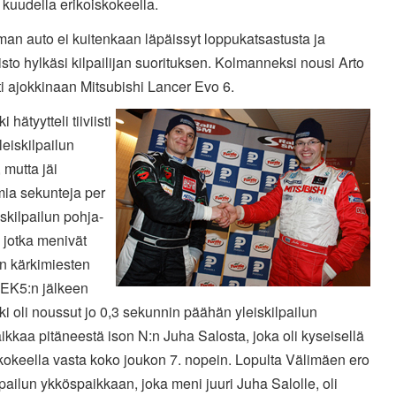
a kuudella erikoiskokeella.
an auto ei kuitenkaan läpäissyt loppukatsastusta ja
sto hylkäsi kilpailijan suorituksen. Kolmanneksi nousi Arto
i ajokkinaan Mitsubishi Lancer Evo 6.
 hätyytteli tiiviisti
eiskilpailun
 mutta jäi
ia sekunteja per
skilpailun pohja-
, jotka menivät
n kärkimiesten
 EK5:n jälkeen
i oli noussut jo 0,3 sekunnin päähän yleiskilpailun
ikkaa pitäneestä ison N:n Juha Salosta, joka oli kyseisellä
kokeella vasta koko joukon 7. nopein. Lopulta Välimäen ero
lpailun ykköspaikkaan, joka meni juuri Juha Salolle, oli