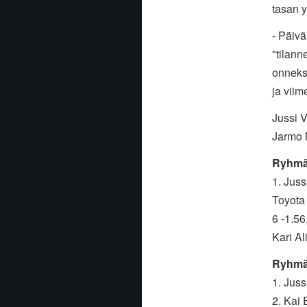
tasan y
- Päivä
"tilann
onneksi
ja viim
Jussi V
Jarmo M
Ryhmä 
1. Juss
Toyota 
6 -1.56
Kari Al
Ryhmä
1. Juss
2. Kai 