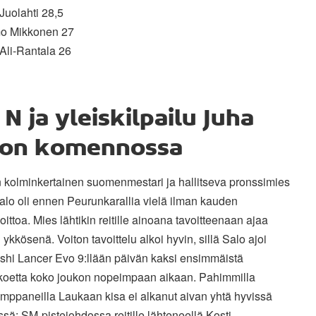
 Juolahti 28,5
mo Mikkonen 27
 Ali-Rantala 26
 N ja yleiskilpailu Juha
lon komennossa
 kolminkertainen suomenmestari ja hallitseva pronssimies
alo oli ennen Peurunkarallia vielä ilman kauden
ittoa. Mies lähtikin reitille ainoana tavoitteenaan ajaa
 ykkösenä. Voiton tavoittelu alkoi hyvin, sillä Salo ajoi
ishi Lancer Evo 9:llään päivän kaksi ensimmäistä
skoetta koko joukon nopeimpaan aikaan. Pahimmilla
mppaneilla Laukaan kisa ei alkanut aivan yhtä hyvissä
sä: SM-pistejohdossa reitille lähteneellä Kosti