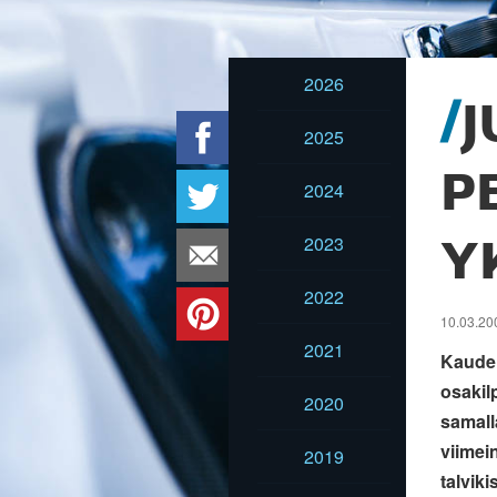
2026
J
2025
P
2024
2023
Y
2022
10.03.20
2021
Kauden
osakilp
2020
samall
viimei
2019
talviki