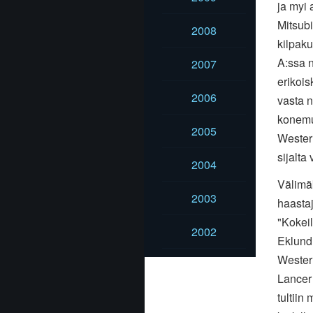
ja myi 
Mitsubi
2008
kilpaku
A:ssa 
2007
erikois
2006
vasta n
konemu
2005
Westerl
sijalta
2004
Välimäk
2003
haastaj
"Kokei
2002
Eklund 
Wester
Lancer
tultiin