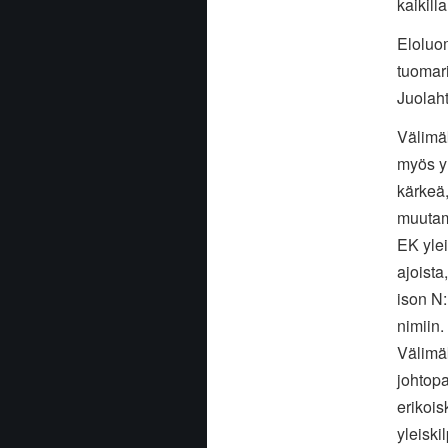
kaikill
Eloluom
tuomari
Juolaht
Välimäki
myös yl
kärkeä,
muutam
EK ylei
ajoista
ison N:
nimiin.
Välimäk
johtopa
erikois
yleiski