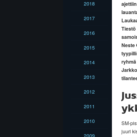
2018
ajettiin
lauant
2017
Lauka
Tiestö 
2016
samois
Neste O
2015
tyypill
ryhmä 
2014
Jarkko
2013
tilante
2012
Jus
2011
yk
2010
SM-pis
juuri 
2009