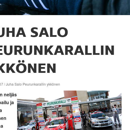
UHA SALO
EURUNKARALLIN
KKÖNEN
07 / Juha Salo Peurunkarallin ykkönen
 neljäs
ailu ja
a
nen
sa