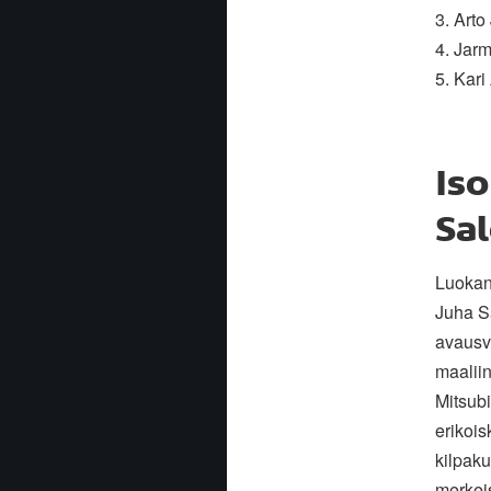
3. Arto
4. Jar
5. Kari
Iso
Sa
Luokan
Juha S
avausvo
maaliin
Mitsub
erikoi
kilpaku
merkeis