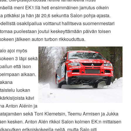
mäellä meni EK1:llä heti ensimmäinen jarrutus oikein
a pitkäksi ja hän jäi 20,6 sekuntia Salon pohja-ajasta.
dellistä osakilpailua voittanut hallitseva suomenmestari
etomaa puolestaan joutui keskeyttämään päivän toisen
kokeen jälkeen auton turbon rikkouduttua.
alo ajoi myös
kokeen 3 läpi sekä
lpailun että ison
peimpaan aikaan.
takana
taistelu luokan
kärkisijoista kävi
a Anton Alénin ja
Katajamäen sekä Toni Klemetsin, Teemu Armisen ja Jukka
en kesken. Anton Alén rikkoi Salon kolmen EK:n mittaisen
ikaputken erikoiskokeella neljä, mutta Salo piti