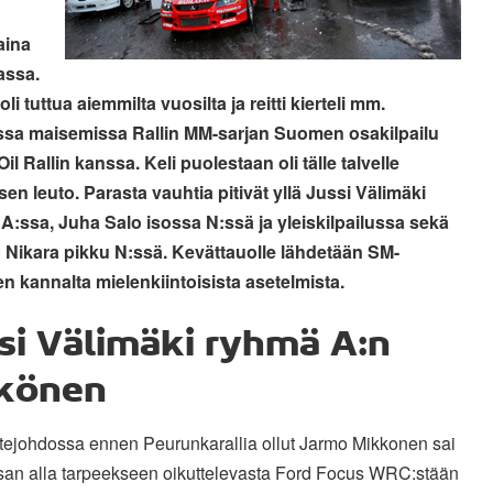
aina
assa.
oli tuttua aiemmilta vuosilta ja reitti kierteli mm.
sa maisemissa Rallin MM-sarjan Suomen osakilpailu
il Rallin kanssa. Keli puolestaan oli tälle talvelle
isen leuto. Parasta vauhtia pitivät yllä Jussi Välimäki
A:ssa, Juha Salo isossa N:ssä ja yleiskilpailussa sekä
 Nikara pikku N:ssä. Kevättauolle lähdetään SM-
en kannalta mielenkiintoisista asetelmista.
si Välimäki ryhmä A:n
könen
tejohdossa ennen Peurunkarallia ollut Jarmo Mikkonen sai
kisan alla tarpeekseen oikuttelevasta Ford Focus WRC:stään