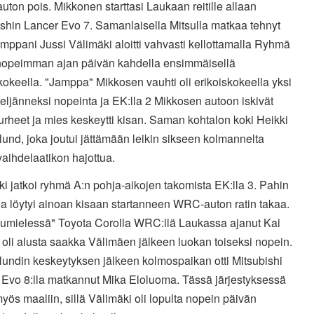
auton pois. Mikkonen starttasi Laukaan reitille allaan
shin Lancer Evo 7. Samanlaisella Mitsulla matkaa tehnyt
mppani Jussi Välimäki aloitti vahvasti kellottamalla Ryhmä
nopeimman ajan päivän kahdella ensimmäisellä
kokeella. "Jamppa" Mikkosen vauhti oli erikoiskokeella yksi
eljänneksi nopeinta ja EK:lla 2 Mikkosen autoon iskivät
rheet ja mies keskeytti kisan. Saman kohtalon koki Heikki
und, joka joutui jättämään leikin sikseen kolmannelta
 vaihdelaatikon hajottua.
i jatkoi ryhmä A:n pohja-aikojen takomista EK:lla 3. Pahin
a löytyi ainoan kisaan startanneen WRC-auton ratin takaa.
lumielessä" Toyota Corolla WRC:llä Laukassa ajanut Kai
oli alusta saakka Välimäen jälkeen luokan toiseksi nopein.
lundin keskeytyksen jälkeen kolmospaikan otti Mitsubishi
 Evo 8:lla matkannut Mika Eloluoma. Tässä järjestyksessä
 myös maaliin, sillä Välimäki oli lopulta nopein päivän