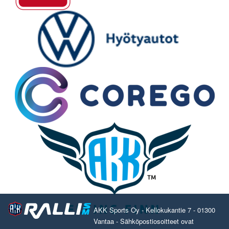
AKK Sports Oy - Kellokukantie 7 - 01300
Vantaa - Sähköpostiosoitteet ovat