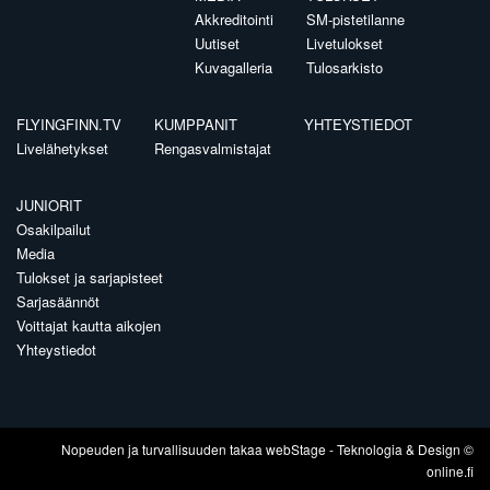
Akkreditointi
SM-pistetilanne
Uutiset
Livetulokset
Kuvagalleria
Tulosarkisto
FLYINGFINN.TV
KUMPPANIT
YHTEYSTIEDOT
Livelähetykset
Rengasvalmistajat
JUNIORIT
Osakilpailut
Media
Tulokset ja sarjapisteet
Sarjasäännöt
Voittajat kautta aikojen
Yhteystiedot
Nopeuden ja turvallisuuden takaa
webStage
- Teknologia & Design ©
online.fi