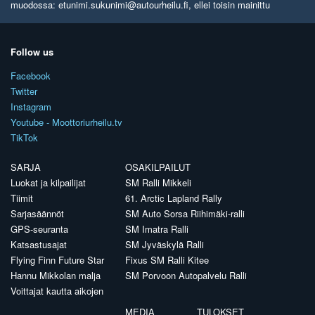
muodossa: etunimi.sukunimi@autourheilu.fi, ellei toisin mainittu
Follow us
Facebook
Twitter
Instagram
Youtube - Moottoriurheilu.tv
TikTok
SARJA
OSAKILPAILUT
Luokat ja kilpailijat
SM Ralli Mikkeli
Tiimit
61. Arctic Lapland Rally
Sarjasäännöt
SM Auto Sorsa Riihimäki-ralli
GPS-seuranta
SM Imatra Ralli
Katsastusajat
SM Jyväskylä Ralli
Flying Finn Future Star
Fixus SM Ralli Kitee
Hannu Mikkolan malja
SM Porvoon Autopalvelu Ralli
Voittajat kautta aikojen
MEDIA
TULOKSET