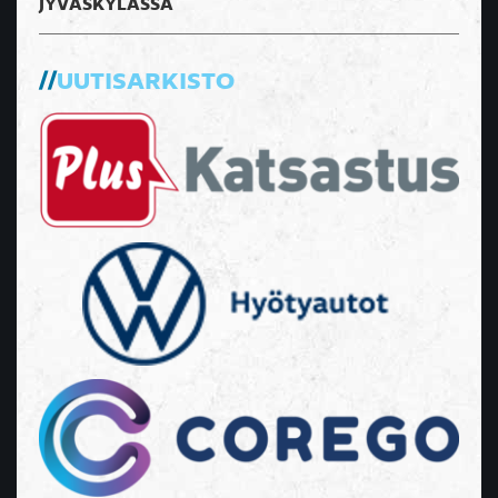
JYVÄSKYLÄSSÄ
UUTISARKISTO