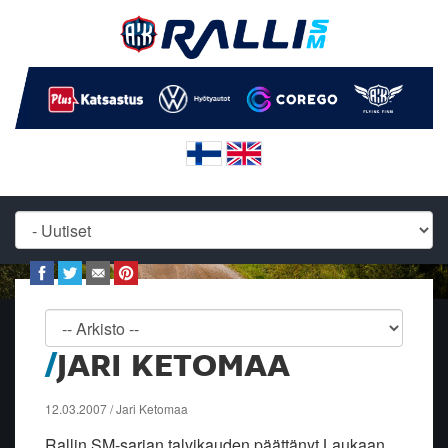
JARI KETOMAA
12.03.2007 / Jari Ketomaa
Rallin SM-sarjan talvikauden päättänyt Laukaan