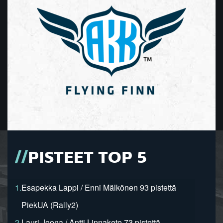
PISTEET TOP 5
1.
Esapekka Lappi / Enni Mälkönen 93 pistettä
PiekUA (Rally2)
2.
Lauri Joona / Antti Linnaketo 73 pistettä