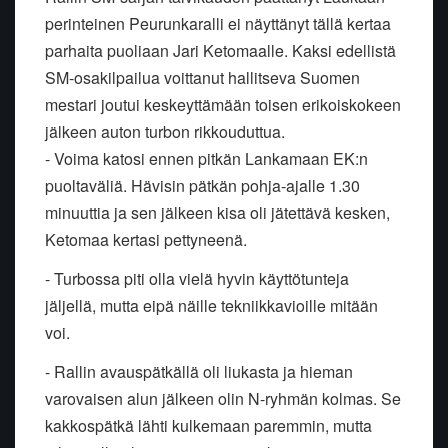
perinteinen Peurunkaralli ei näyttänyt tällä kertaa
parhaita puoliaan Jari Ketomaalle. Kaksi edellistä
SM-osakilpailua voittanut hallitseva Suomen
mestari joutui keskeyttämään toisen erikoiskokeen
jälkeen auton turbon rikkouduttua.
- Voima katosi ennen pitkän Lankamaan EK:n
puoltaväliä. Hävisin pätkän pohja-ajalle 1.30
minuuttia ja sen jälkeen kisa oli jätettävä kesken,
Ketomaa kertasi pettyneenä.
- Turbossa piti olla vielä hyvin käyttötunteja
jäljellä, mutta eipä näille tekniikkavioille mitään
voi.
- Rallin avauspätkällä oli liukasta ja hieman
varovaisen alun jälkeen olin N-ryhmän kolmas. Se
kakkospätkä lähti kulkemaan paremmin, mutta