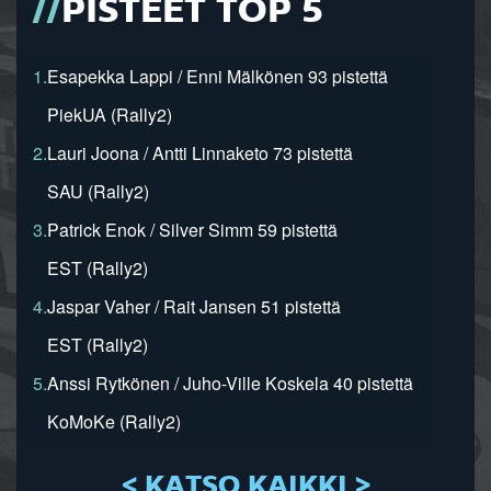
PISTEET TOP 5
1.
Esapekka Lappi / Enni Mälkönen 93 pistettä
PiekUA (Rally2)
2.
Lauri Joona / Antti Linnaketo 73 pistettä
SAU (Rally2)
3.
Patrick Enok / Silver Simm 59 pistettä
EST (Rally2)
4.
Jaspar Vaher / Rait Jansen 51 pistettä
EST (Rally2)
5.
Anssi Rytkönen / Juho-Ville Koskela 40 pistettä
KoMoKe (Rally2)
< KATSO KAIKKI >