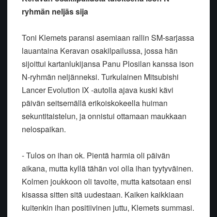
ryhmän neljäs sija
Toni Klemets paransi asemiaan rallin SM-sarjassa
lauantaina Keravan osakilpailussa, jossa hän
sijoittui kartanlukijansa Panu Plosilan kanssa ison
N-ryhmän neljänneksi. Turkulainen Mitsubishi
Lancer Evolution IX -autolla ajava kuski kävi
päivän seitsemällä erikoiskokeella huiman
sekuntitaistelun, ja onnistui ottamaan maukkaan
nelospaikan.
- Tulos on ihan ok. Pientä harmia oli päivän
aikana, mutta kyllä tähän voi olla ihan tyytyväinen.
Kolmen joukkoon oli tavoite, mutta katsotaan ensi
kisassa sitten sitä uudestaan. Kaiken kaikkiaan
kuitenkin ihan positiivinen juttu, Klemets summasi.