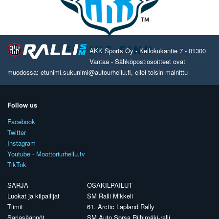
AKK Sports Oy - Kellokukantie 7 - 01300
Vantaa - Sähköpostiosoitteet ovat
muodossa: etunimi.sukunimi@autourheilu.fi, ellei toisin mainittu
Follow us
Facebook
Twitter
Instagram
Youtube - Moottoriurheilu.tv
TikTok
SARJA
OSAKILPAILUT
Luokat ja kilpailijat
SM Ralli Mikkeli
Tiimit
61. Arctic Lapland Rally
Sarjasäännöt
SM Auto Sorsa Riihimäki-ralli