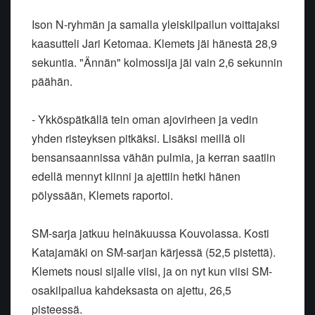
Ison N-ryhmän ja samalla yleiskilpailun voittajaksi
kaasutteli Jari Ketomaa. Klemets jäi hänestä 28,9
sekuntia. "Ännän" kolmossija jäi vain 2,6 sekunnin
päähän.
- Ykköspätkällä tein oman ajovirheen ja vedin
yhden risteyksen pitkäksi. Lisäksi meillä oli
bensansaannissa vähän pulmia, ja kerran saatiin
edellä mennyt kiinni ja ajettiin hetki hänen
pölyssään, Klemets raportoi.
SM-sarja jatkuu heinäkuussa Kouvolassa. Kosti
Katajamäki on SM-sarjan kärjessä (52,5 pistettä).
Klemets nousi sijalle viisi, ja on nyt kun viisi SM-
osakilpailua kahdeksasta on ajettu, 26,5
pisteessä.