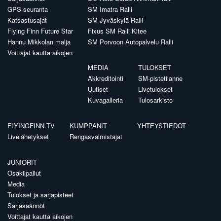
GPS-seuranta
SM Imatra Ralli
Katsastusajat
SM Jyväskylä Ralli
Flying Finn Future Star
Fixus SM Ralli Kitee
Hannu Mikkolan malja
SM Porvoon Autopalvelu Ralli
Voittajat kautta aikojen
MEDIA
TULOKSET
Akkreditointi
SM-pistetilanne
Uutiset
Livetulokset
Kuvagalleria
Tulosarkisto
FLYINGFINN.TV
KUMPPANIT
YHTEYSTIEDOT
Livelähetykset
Rengasvalmistajat
JUNIORIT
Osakilpailut
Media
Tulokset ja sarjapisteet
Sarjasäännöt
Voittajat kautta aikojen