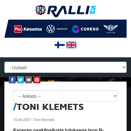
TONI KLEMETS
16.06.2007 / Toni Klemets
Keravan osakilpailusta tuloksena ison N-