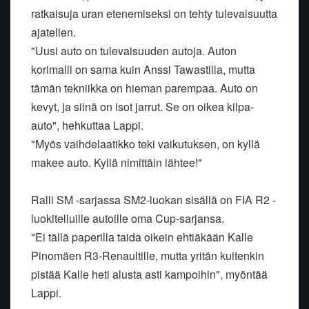
ratkaisuja uran etenemiseksi on tehty tulevaisuutta
ajatellen.
"Uusi auto on tulevaisuuden autoja. Auton
korimalli on sama kuin Anssi Tawastilla, mutta
tämän tekniikka on hieman parempaa. Auto on
kevyt, ja siinä on isot jarrut. Se on oikea kilpa-
auto", hehkuttaa Lappi.
"Myös vaihdelaatikko teki vaikutuksen, on kyllä
makee auto. Kyllä nimittäin lähtee!"
Ralli SM -sarjassa SM2-luokan sisällä on FIA R2 -
luokitelluille autoille oma Cup-sarjansa.
"Ei tällä paperilla taida oikein ehtiäkään Kalle
Pinomäen R3-Renaultille, mutta yritän kuitenkin
pistää Kalle heti alusta asti kampoihin", myöntää
Lappi.