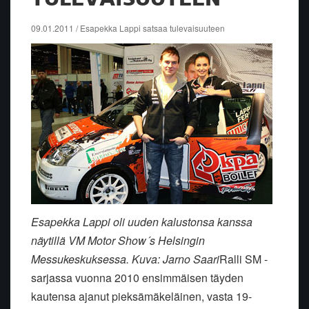
09.01.2011 / Esapekka Lappi satsaa tulevaisuuteen
Esapekka Lappi oli uuden kalustonsa kanssa
näytillä VM Motor Show´s Helsingin
Messukeskuksessa. Kuva: Jarno Saari
Ralli SM -
sarjassa vuonna 2010 ensimmäisen täyden
kautensa ajanut pieksämäkeläinen, vasta 19-