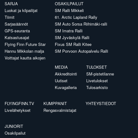
SARJA
OSAKILPAILUT
Luokat ja kilpailijat
SM Ralli Mikkeli
Tiimit
61. Arctic Lapland Rally
Sarjasäännöt
SM Auto Sorsa Riihimäki-ralli
GPS-seuranta
SM Imatra Ralli
Katsastusajat
SM Jyväskylä Ralli
Flying Finn Future Star
Fixus SM Ralli Kitee
Hannu Mikkolan malja
SM Porvoon Autopalvelu Ralli
Voittajat kautta aikojen
MEDIA
TULOKSET
Akkreditointi
SM-pistetilanne
Uutiset
Livetulokset
Kuvagalleria
Tulosarkisto
FLYINGFINN.TV
KUMPPANIT
YHTEYSTIEDOT
Livelähetykset
Rengasvalmistajat
JUNIORIT
Osakilpailut