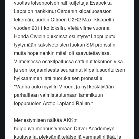
vuotias toisenpolven rallikuljettaja Esapekka
Lappi on hankkinut Citroënin kilpailuosaston
tekemän, uuden Citroën C2R2 Max -kisapelin
vuoden 2011 koitoksiin. Vielä viime vuonna
Honda Civicin puikoissa esiintynyt Lappi joutui
tyytymään kaksivetoisten luokan SM-pronssiin,
mutta hopeinenkin mitali oli saavutettavissa.
Viimeisessä osakilpailussa sattunut tekninen vika
ja sen korjaamisesta seurannut kilpailusuorituksen
hylkääminen jätti nuorukaisen pronssille.
"Vanha auto myytiin Viroon, ja nyt keskitytään
parhaillaan valmistautumaan tammikuun
loppupuolen Arctic Lapland Ralliin."
Menestymisen nälkää AKK:n
huippuvalmennusryhmään Driver Academyyn
kuuluvalla, pieksämäkeläisellä varmasti riittää, ja