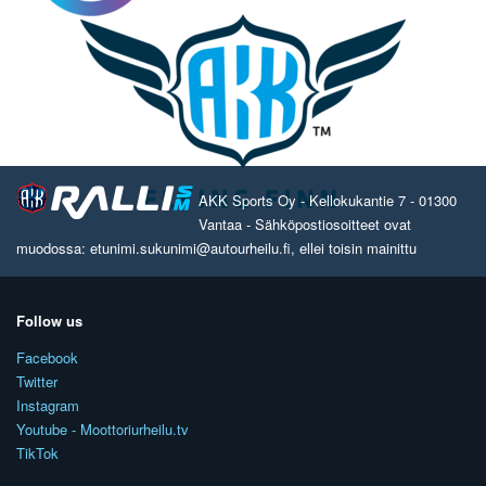
AKK Sports Oy - Kellokukantie 7 - 01300
Vantaa - Sähköpostiosoitteet ovat
muodossa: etunimi.sukunimi@autourheilu.fi, ellei toisin mainittu
Follow us
Facebook
Twitter
Instagram
Youtube - Moottoriurheilu.tv
TikTok