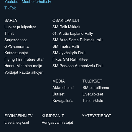
Youtube - Moottoriurheilu.tv
TikTok
SARJA
OSAKILPAILUT
Luokat ja kilpailijat
SM Ralli Mikkeli
Tiimit
61. Arctic Lapland Rally
Sarjasäännöt
SM Auto Sorsa Riihimäki-ralli
GPS-seuranta
SM Imatra Ralli
Katsastusajat
SM Jyväskylä Ralli
Flying Finn Future Star
Fixus SM Ralli Kitee
Hannu Mikkolan malja
SM Porvoon Autopalvelu Ralli
Voittajat kautta aikojen
MEDIA
TULOKSET
Akkreditointi
SM-pistetilanne
Uutiset
Livetulokset
Kuvagalleria
Tulosarkisto
FLYINGFINN.TV
KUMPPANIT
YHTEYSTIEDOT
Livelähetykset
Rengasvalmistajat