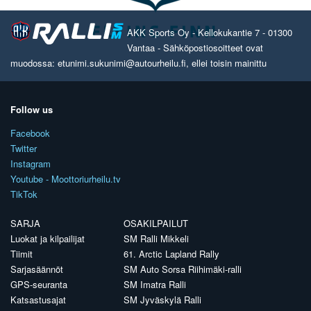
AKK Sports Oy - Kellokukantie 7 - 01300
Vantaa - Sähköpostiosoitteet ovat
muodossa: etunimi.sukunimi@autourheilu.fi, ellei toisin mainittu
Follow us
Facebook
Twitter
Instagram
Youtube - Moottoriurheilu.tv
TikTok
SARJA
OSAKILPAILUT
Luokat ja kilpailijat
SM Ralli Mikkeli
Tiimit
61. Arctic Lapland Rally
Sarjasäännöt
SM Auto Sorsa Riihimäki-ralli
GPS-seuranta
SM Imatra Ralli
Katsastusajat
SM Jyväskylä Ralli