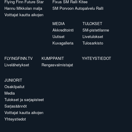
Flying Finn Future Star
Fixus SM Ralli Kitee
Hannu Mikkolan malja
SM Porvoon Autopalvelu Ralli
Voittajat kautta aikojen
MEDIA
TULOKSET
Akkreditointi
SM-pistetilanne
Uutiset
Livetulokset
Kuvagalleria
Tulosarkisto
FLYINGFINN.TV
KUMPPANIT
YHTEYSTIEDOT
Livelähetykset
Rengasvalmistajat
JUNIORIT
Osakilpailut
Media
Tulokset ja sarjapisteet
Sarjasäännöt
Voittajat kautta aikojen
Yhteystiedot