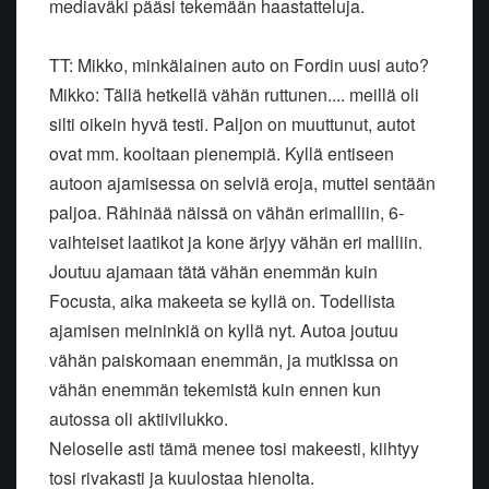
mediaväki pääsi tekemään haastatteluja.
TT: Mikko, minkälainen auto on Fordin uusi auto?
Mikko: Tällä hetkellä vähän ruttunen.... meillä oli
silti oikein hyvä testi. Paljon on muuttunut, autot
ovat mm. kooltaan pienempiä. Kyllä entiseen
autoon ajamisessa on selviä eroja, muttei sentään
paljoa. Rähinää näissä on vähän erimalliin, 6-
vaihteiset laatikot ja kone ärjyy vähän eri malliin.
Joutuu ajamaan tätä vähän enemmän kuin
Focusta, aika makeeta se kyllä on. Todellista
ajamisen meininkiä on kyllä nyt. Autoa joutuu
vähän paiskomaan enemmän, ja mutkissa on
vähän enemmän tekemistä kuin ennen kun
autossa oli aktiivilukko.
Neloselle asti tämä menee tosi makeesti, kiihtyy
tosi rivakasti ja kuulostaa hienolta.