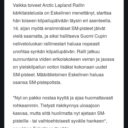
Vaikka toiveet Arctic Lapland Rallin
kärkitaistelusta on Eskelinen menettänyt, starttaa
hän toiseen kilpailupäivään täysin eri asenteella.
16. sijan myötä ensimmäiset SM-pisteet jäivät
vielä saamatta, ja siksi hallitseva Suomi Cupin
nelivetoluokan rallimestari haluaa nopeasti
unohtaa synkän kilpailupäivän. Ralli jatkuu
sunnuntaina viiden erikoiskokeen verran ja jaossa
on yleiskilpailun voiton lisäksi kokonaan uudet
SM-pisteet. Määrätietoinen Eskelinen haluaa
osansa SM-pistepotista.
"Nyt on pakko nostaa kyytiä ja ajaa huomattavasti
rohkeammin. Tietysti riskikynnys ulosajoon
kasvaa, mutta siitä huolimatta nyt ajetaan SM-
pisteille - tai vaihtoehtoisesti syvälle hankeen",