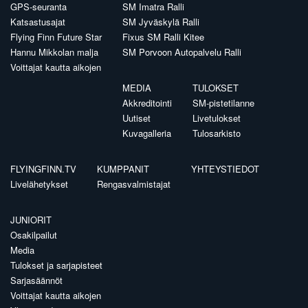
GPS-seuranta
SM Imatra Ralli
Katsastusajat
SM Jyväskylä Ralli
Flying Finn Future Star
Fixus SM Ralli Kitee
Hannu Mikkolan malja
SM Porvoon Autopalvelu Ralli
Voittajat kautta aikojen
MEDIA
TULOKSET
Akkreditointi
SM-pistetilanne
Uutiset
Livetulokset
Kuvagalleria
Tulosarkisto
FLYINGFINN.TV
KUMPPANIT
YHTEYSTIEDOT
Livelähetykset
Rengasvalmistajat
JUNIORIT
Osakilpailut
Media
Tulokset ja sarjapisteet
Sarjasäännöt
Voittajat kautta aikojen