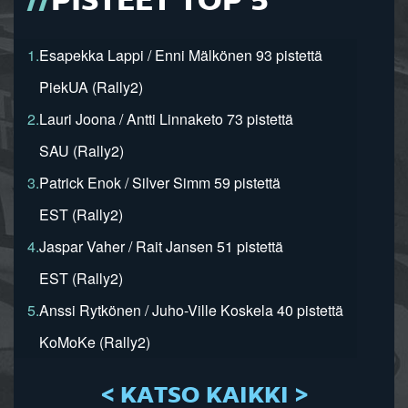
PISTEET TOP 5
1.
Esapekka Lappi / Enni Mälkönen 93 pistettä
PiekUA (Rally2)
2.
Lauri Joona / Antti Linnaketo 73 pistettä
SAU (Rally2)
3.
Patrick Enok / Silver Simm 59 pistettä
EST (Rally2)
4.
Jaspar Vaher / Rait Jansen 51 pistettä
EST (Rally2)
5.
Anssi Rytkönen / Juho-Ville Koskela 40 pistettä
KoMoKe (Rally2)
< KATSO KAIKKI >