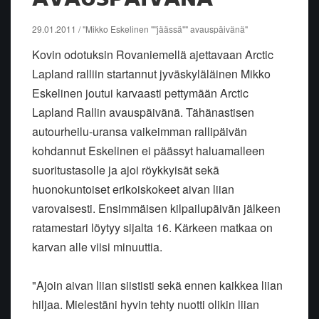
29.01.2011 / "Mikko Eskelinen ""jäässä"" avauspäivänä"
Kovin odotuksin Rovaniemellä ajettavaan Arctic
Lapland ralliin startannut jyväskyläläinen Mikko
Eskelinen joutui karvaasti pettymään Arctic
Lapland Rallin avauspäivänä. Tähänastisen
autourheilu-uransa vaikeimman rallipäivän
kohdannut Eskelinen ei päässyt haluamalleen
suoritustasolle ja ajoi röykkyisät sekä
huonokuntoiset erikoiskokeet aivan liian
varovaisesti. Ensimmäisen kilpailupäivän jälkeen
ratamestari löytyy sijalta 16. Kärkeen matkaa on
karvan alle viisi minuuttia.
"Ajoin aivan liian siististi sekä ennen kaikkea liian
hiljaa. Mielestäni hyvin tehty nuotti olikin liian