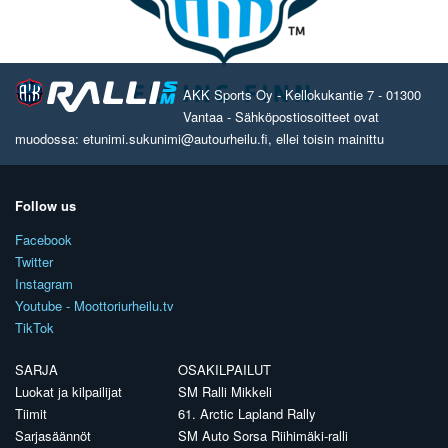
AKK Sports Oy - Kellokukantie 7 - 01300
Vantaa - Sähköpostiosoitteet ovat
muodossa: etunimi.sukunimi@autourheilu.fi, ellei toisin mainittu
Follow us
Facebook
Twitter
Instagram
Youtube - Moottoriurheilu.tv
TikTok
SARJA
OSAKILPAILUT
Luokat ja kilpailijat
SM Ralli Mikkeli
Tiimit
61. Arctic Lapland Rally
Sarjasäännöt
SM Auto Sorsa Riihimäki-ralli