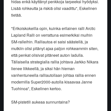
hidas enkä käyttänyt penkkoja tarpeeksi hyödyksi.
Lisää rohkeutta ja riskiä olisi vaadittu", Eskelinen
tietää.
"Erikoiskokeilla opin, kuinka erilainen ralli Arctic
Lapland Ralli on verrattuna esimerkiksi muihin
SM-ralleihin. Ralliautoa ei saisi säästellä, ja
mutkiin olisi pitänyt ajaa paljon rohkeammin siten,
että penkat olisivat pitäneet auton ladulla.
Tällaisella strategialla rallia johtava Jarkko Nikara
lienee liikkeellä, ja siksi hän hieman
vanhentuneella ralliautollaan johtaa rallia ennen
modernilla Super2000-autolla kisaavaa Janne
Tuohinoa", Eskelinen kertoo.
SM-pistetili aukeaa sunnuntaina?