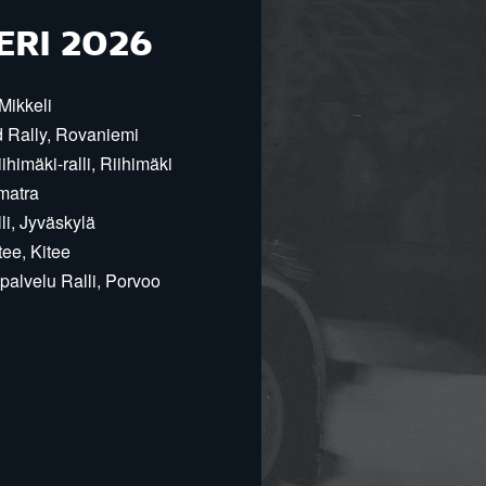
ERI 2026
Mikkeli
d Rally, Rovaniemi
himäki-ralli, Riihimäki
matra
i, Jyväskylä
ee, Kitee
alvelu Ralli, Porvoo