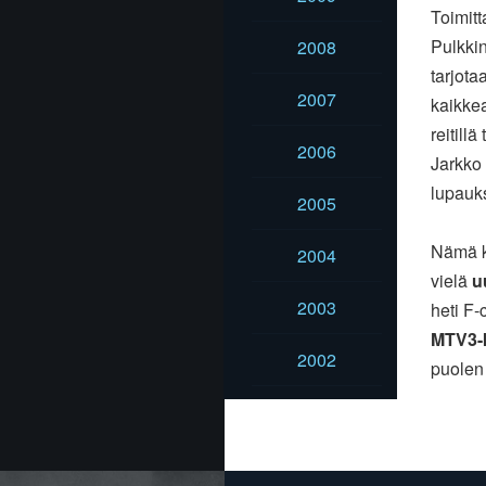
Toimit
Pulkkin
2008
tarjota
2007
kaikkea
reitill
2006
Jarkko 
lupauk
2005
Nämä ka
2004
vielä
u
2003
heti F-
MTV3-
2002
puolen