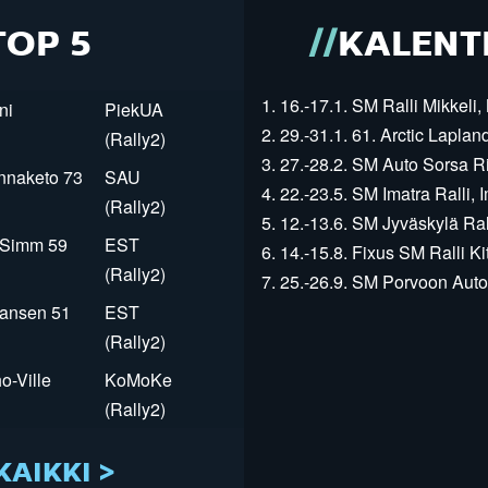
TOP 5
KALENT
1. 16.-17.1. SM Ralli Mikkeli, 
ni
PiekUA
2. 29.-31.1. 61. Arctic Laplan
(Rally2)
3. 27.-28.2. SM Auto Sorsa Rii
innaketo 73
SAU
4. 22.-23.5. SM Imatra Ralli, I
(Rally2)
5. 12.-13.6. SM Jyväskylä Rall
r Simm 59
EST
6. 14.-15.8. Fixus SM Ralli Kit
(Rally2)
7. 25.-26.9. SM Porvoon Autop
Jansen 51
EST
(Rally2)
o-Ville
KoMoKe
(Rally2)
KAIKKI >