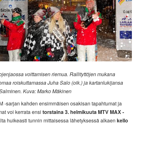
ojenjaossa voittamisen riemua. Rallityttöjen mukana
omaa roiskuttamassa Juha Salo (oik.) ja kartanlukijansa
Salminen. Kuva: Marko Mäkinen
SM -sarjan kahden ensimmäisen osakisan tapahtumat ja
at voi kerrata ensi
torstaina 3. helmikuuta MTV MAX -
ta huikeasti tunnin mittaisessa lähetyksessä alkaen
kello