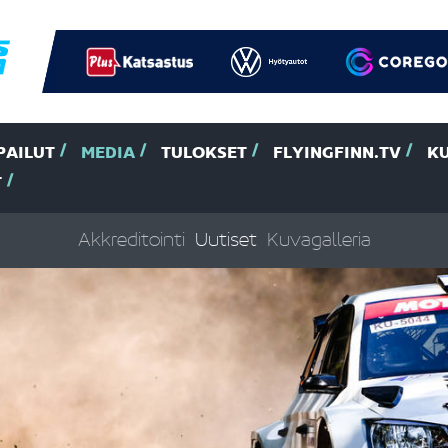
PAILUT
MEDIA
TULOKSET
FLYINGFINN.TV
K
T
Akkreditointi
Uutiset
Kuvagalleria