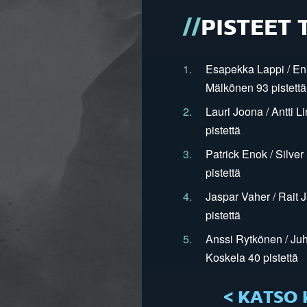
PISTEET 
1.
Esapekka Lappi / En
Mälkönen 93 pistettä
2.
Lauri Joona / Antti L
pistettä
3.
Patrick Enok / Silve
pistettä
4.
Jaspar Vaher / Rait 
pistettä
5.
Anssi Rytkönen / Juh
Koskela 40 pistettä
< KATSO 