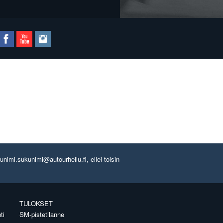
imi.sukunimi@autourheilu.fi, ellei toisin
TULOKSET
ti
SM-pistetilanne