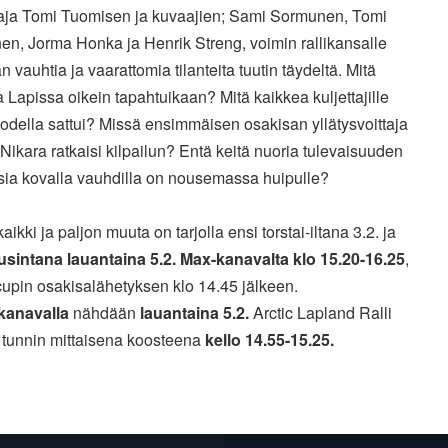
taja Tomi Tuomisen ja kuvaajien; Sami Sormunen, Tomi
en, Jorma Honka ja Henrik Streng, voimin rallikansalle
an vauhtia ja vaarattomia tilanteita tuutin täydeltä. Mitä
 Lapissa oikein tapahtuikaan? Mitä kaikkea kuljettajille
ä todella sattui? Missä ensimmäisen osakisan yllätysvoittaja
Nikara ratkaisi kilpailun? Entä keitä nuoria tulevaisuuden
sia kovalla vauhdilla on nousemassa huipulle?
ikki ja paljon muuta on tarjolla ensi torstai-iltana 3.2. ja
usintana lauantaina 5.2. Max-kanavalta klo 15.20-16.25
,
cupin osakisalähetyksen klo 14.45 jälkeen.
kanavalla
nähdään
lauantaina 5.2.
Arctic Lapland Ralli
 tunnin mittaisena koosteena
kello 14.55-15.25.