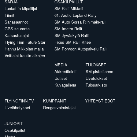
SARJA
OSAKILPAILUT
Luokat ja kilpailijat
SM Ralli Mikkeli
Tiimit
61. Arctic Lapland Rally
Sarjasäännöt
SM Auto Sorsa Riihimäki-ralli
GPS-seuranta
SM Imatra Ralli
Katsastusajat
SM Jyväskylä Ralli
Flying Finn Future Star
Fixus SM Ralli Kitee
Hannu Mikkolan malja
SM Porvoon Autopalvelu Ralli
Voittajat kautta aikojen
MEDIA
TULOKSET
Akkreditointi
SM-pistetilanne
Uutiset
Livetulokset
Kuvagalleria
Tulosarkisto
FLYINGFINN.TV
KUMPPANIT
YHTEYSTIEDOT
Livelähetykset
Rengasvalmistajat
JUNIORIT
Osakilpailut
Media