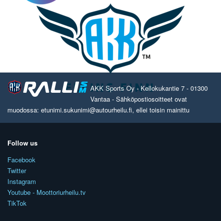
AKK Sports Oy - Kellokukantie 7 - 01300
Vantaa - Sähköpostiosoitteet ovat
muodossa: etunimi.sukunimi@autourheilu.fi, ellei toisin mainittu
Follow us
Facebook
Twitter
Instagram
Youtube - Moottoriurheilu.tv
TikTok