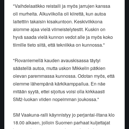
"Vaihdelaatikko reistaili ja myös jarrujen kanssa
oli murheita. Alkuviikolla oli kiirettä, kun autoa
laitettiin takaisin kisakuntoon. Keskiviikkona
aiomme ajaa vielä viimeistelytestit. Kuskin on
hyvä saada vielä kunnon vedot alle ja myös koko
tiimille tieto siitä, että tekniikka on kunnossa."
"Rovaniemellä kauden avauskisassa täytyi
säästellä autoa, mutta uskon Mikkelin pätkien
olevan paremmassa kunnossa. Odotan myös, että
olemme lähempänä kärkikamppailua. En näe
mitään syytä, ettei sijoitus voisi olla kirkkaasti
SM2-luokan viiden nopeimman joukossa."
SM Vaakuna-ralli käynnistyy jo perjantai-iltana klo
18.00 alkaen, jolloin Suomen parhaat kuljettajat