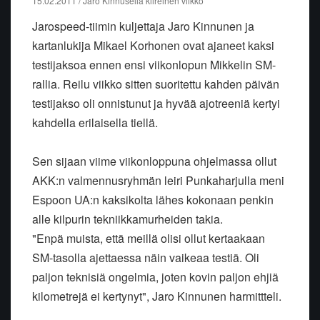
15.02.2011 / Jaro Kinnusella kiireinen viikko
Jarospeed-tiimin kuljettaja Jaro Kinnunen ja
kartanlukija Mikael Korhonen ovat ajaneet kaksi
testijaksoa ennen ensi viikonlopun Mikkelin SM-
rallia. Reilu viikko sitten suoritettu kahden päivän
testijakso oli onnistunut ja hyvää ajotreeniä kertyi
kahdella erilaisella tiellä.
Sen sijaan viime viikonloppuna ohjelmassa ollut
AKK:n valmennusryhmän leiri Punkaharjulla meni
Espoon UA:n kaksikolta lähes kokonaan penkin
alle kilpurin tekniikkamurheiden takia.
"Enpä muista, että meillä olisi ollut kertaakaan
SM-tasolla ajettaessa näin vaikeaa testiä. Oli
paljon teknisiä ongelmia, joten kovin paljon ehjiä
kilometrejä ei kertynyt", Jaro Kinnunen harmittteli.