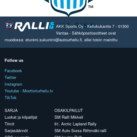
AKK Sports Oy - Kellokukantie 7 - 01300
Vantaa - Sähköpostiosoitteet ovat
muodossa: etunimi.sukunimi@autourheilu.fi, ellei toisin mainittu
Follow us
Facebook
Twitter
Instagram
Youtube - Moottoriurheilu.tv
TikTok
SARJA
OSAKILPAILUT
Luokat ja kilpailijat
SM Ralli Mikkeli
Tiimit
61. Arctic Lapland Rally
Sarjasäännöt
SM Auto Sorsa Riihimäki-ralli