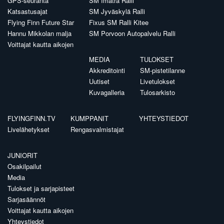
GPS-seuranta
SM Imatra Ralli
Katsastusajat
SM Jyväskylä Ralli
Flying Finn Future Star
Fixus SM Ralli Kitee
Hannu Mikkolan malja
SM Porvoon Autopalvelu Ralli
Voittajat kautta aikojen
MEDIA
TULOKSET
Akkreditointi
SM-pistetilanne
Uutiset
Livetulokset
Kuvagalleria
Tulosarkisto
FLYINGFINN.TV
KUMPPANIT
YHTEYSTIEDOT
Livelähetykset
Rengasvalmistajat
JUNIORIT
Osakilpailut
Media
Tulokset ja sarjapisteet
Sarjasäännöt
Voittajat kautta aikojen
Yhteystiedot