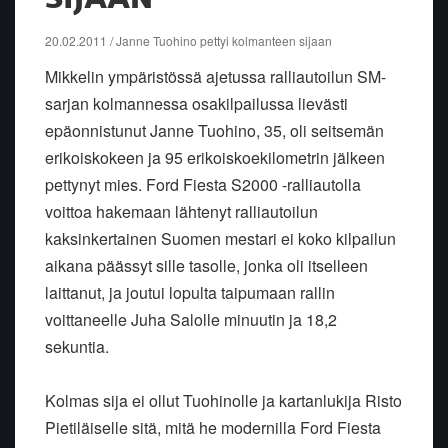
20.02.2011 / Janne Tuohino pettyi kolmanteen sijaan
Mikkelin ympäristössä ajetussa ralliautoilun SM-
sarjan kolmannessa osakilpailussa lievästi
epäonnistunut Janne Tuohino, 35, oli seitsemän
erikoiskokeen ja 95 erikoiskoekilometrin jälkeen
pettynyt mies. Ford Fiesta S2000 -ralliautolla
voittoa hakemaan lähtenyt ralliautoilun
kaksinkertainen Suomen mestari ei koko kilpailun
aikana päässyt sille tasolle, jonka oli itselleen
laittanut, ja joutui lopulta taipumaan rallin
voittaneelle Juha Salolle minuutin ja 18,2
sekuntia.
Kolmas sija ei ollut Tuohinolle ja kartanlukija Risto
Pietiläiselle sitä, mitä he modernilla Ford Fiesta