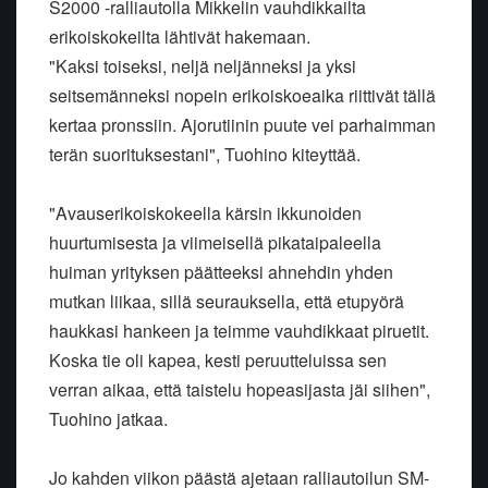
S2000 -ralliautolla Mikkelin vauhdikkailta
erikoiskokeilta lähtivät hakemaan.
"Kaksi toiseksi, neljä neljänneksi ja yksi
seitsemänneksi nopein erikoiskoeaika riittivät tällä
kertaa pronssiin. Ajorutiinin puute vei parhaimman
terän suorituksestani", Tuohino kiteyttää.
"Avauserikoiskokeella kärsin ikkunoiden
huurtumisesta ja viimeisellä pikataipaleella
huiman yrityksen päätteeksi ahnehdin yhden
mutkan liikaa, sillä seurauksella, että etupyörä
haukkasi hankeen ja teimme vauhdikkaat piruetit.
Koska tie oli kapea, kesti peruutteluissa sen
verran aikaa, että taistelu hopeasijasta jäi siihen",
Tuohino jatkaa.
Jo kahden viikon päästä ajetaan ralliautoilun SM-