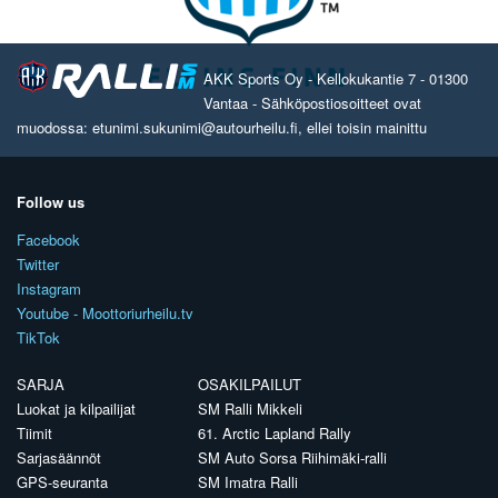
AKK Sports Oy - Kellokukantie 7 - 01300
Vantaa - Sähköpostiosoitteet ovat
muodossa: etunimi.sukunimi@autourheilu.fi, ellei toisin mainittu
Follow us
Facebook
Twitter
Instagram
Youtube - Moottoriurheilu.tv
TikTok
SARJA
OSAKILPAILUT
Luokat ja kilpailijat
SM Ralli Mikkeli
Tiimit
61. Arctic Lapland Rally
Sarjasäännöt
SM Auto Sorsa Riihimäki-ralli
GPS-seuranta
SM Imatra Ralli