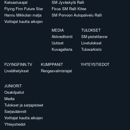
Katsastusajat
SM Jyväskylä Ralli
Flying Finn Future Star
Fixus SM Ralli Kitee
Hannu Mikkolan malja
SM Porvoon Autopalvelu Ralli
Voittajat kautta aikojen
MEDIA
TULOKSET
Akkreditointi
SM-pistetilanne
Uutiset
Livetulokset
Kuvagalleria
Tulosarkisto
FLYINGFINN.TV
KUMPPANIT
YHTEYSTIEDOT
Livelähetykset
Rengasvalmistajat
JUNIORIT
Osakilpailut
Media
Tulokset ja sarjapisteet
Sarjasäännöt
Voittajat kautta aikojen
Yhteystiedot