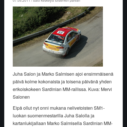
07.05.2011 / Salo keskeytti toisenkin päivän
Juha Salon ja Marko Salmisen ajoi ensimmäisenä
päivä kolme kokonaista ja toisena päivänä yhden
erikoiskokeen Sardinian MM-rallissa. Kuva: Mervi
Salonen
Eipä ollut nyt onni mukana nelivetoisten SM1-
luokan suomenmestarilla Juha Salolla ja
kartanlukijallaan Marko Salmisella Sardinian MM-