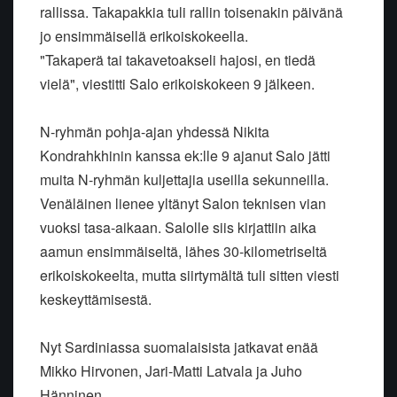
rallissa. Takapakkia tuli rallin toisenakin päivänä
jo ensimmäisellä erikoiskokeella.
"Takaperä tai takavetoakseli hajosi, en tiedä
vielä", viestitti Salo erikoiskokeen 9 jälkeen.
N-ryhmän pohja-ajan yhdessä Nikita
Kondrahkhinin kanssa ek:lle 9 ajanut Salo jätti
muita N-ryhmän kuljettajia useilla sekunneilla.
Venäläinen lienee yltänyt Salon teknisen vian
vuoksi tasa-aikaan. Salolle siis kirjattiin aika
aamun ensimmäiseltä, lähes 30-kilometriseltä
erikoiskokeelta, mutta siirtymältä tuli sitten viesti
keskeyttämisestä.
Nyt Sardiniassa suomalaisista jatkavat enää
Mikko Hirvonen, Jari-Matti Latvala ja Juho
Hänninen.