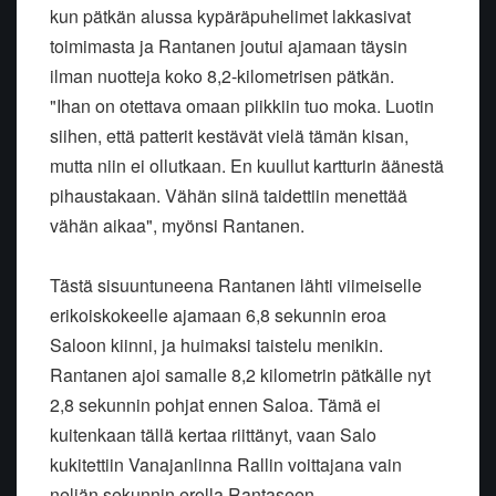
kun pätkän alussa kypäräpuhelimet lakkasivat
toimimasta ja Rantanen joutui ajamaan täysin
ilman nuotteja koko 8,2-kilometrisen pätkän.
"Ihan on otettava omaan piikkiin tuo moka. Luotin
siihen, että patterit kestävät vielä tämän kisan,
mutta niin ei ollutkaan. En kuullut kartturin äänestä
pihaustakaan. Vähän siinä taidettiin menettää
vähän aikaa", myönsi Rantanen.
Tästä sisuuntuneena Rantanen lähti viimeiselle
erikoiskokeelle ajamaan 6,8 sekunnin eroa
Saloon kiinni, ja huimaksi taistelu menikin.
Rantanen ajoi samalle 8,2 kilometrin pätkälle nyt
2,8 sekunnin pohjat ennen Saloa. Tämä ei
kuitenkaan tällä kertaa riittänyt, vaan Salo
kukitettiin Vanajanlinna Rallin voittajana vain
neljän sekunnin erolla Rantaseen.