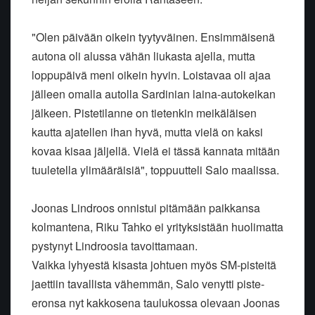
"Olen päivään oikein tyytyväinen. Ensimmäisenä
autona oli alussa vähän liukasta ajella, mutta
loppupäivä meni oikein hyvin. Loistavaa oli ajaa
jälleen omalla autolla Sardinian laina-autokeikan
jälkeen. Pistetilanne on tietenkin meikäläisen
kautta ajatellen ihan hyvä, mutta vielä on kaksi
kovaa kisaa jäljellä. Vielä ei tässä kannata mitään
tuuletella ylimääräisiä", toppuutteli Salo maalissa.
Joonas Lindroos onnistui pitämään paikkansa
kolmantena, Riku Tahko ei yrityksistään huolimatta
pystynyt Lindroosia tavoittamaan.
Vaikka lyhyestä kisasta johtuen myös SM-pisteitä
jaettiin tavallista vähemmän, Salo venytti piste-
eronsa nyt kakkosena taulukossa olevaan Joonas