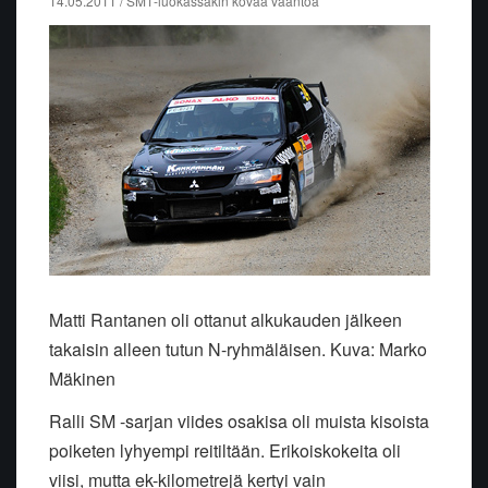
14.05.2011 / SM1-luokassakin kovaa vääntöä
Matti Rantanen oli ottanut alkukauden jälkeen
takaisin alleen tutun N-ryhmäläisen. Kuva: Marko
Mäkinen
Ralli SM -sarjan viides osakisa oli muista kisoista
poiketen lyhyempi reitiltään. Erikoiskokeita oli
viisi, mutta ek-kilometrejä kertyi vain