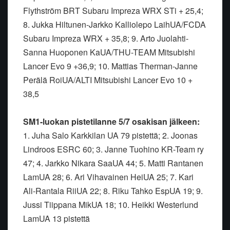
Flythström BRT Subaru Impreza WRX STi + 25,4;
8. Jukka Hiltunen-Jarkko Kalliolepo LaihUA/FCDA
Subaru Impreza WRX + 35,8; 9. Arto Juolahti-
Sanna Huoponen KaUA/THU-TEAM Mitsubishi
Lancer Evo 9 +36,9; 10. Mattias Therman-Janne
Perälä RoiUA/ALTI Mitsubishi Lancer Evo 10 +
38,5
SM1-luokan pistetilanne 5/7 osakisan jälkeen:
1. Juha Salo Karkkilan UA 79 pistettä; 2. Joonas
Lindroos ESRC 60; 3. Janne Tuohino KR-Team ry
47; 4. Jarkko Nikara SaaUA 44; 5. Matti Rantanen
LamUA 28; 6. Ari Vihavainen HeiUA 25; 7. Kari
Ali-Rantala RiiUA 22; 8. Riku Tahko EspUA 19; 9.
Jussi Tiippana MikUA 18; 10. Heikki Westerlund
LamUA 13 pistettä