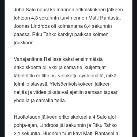
Juha Salo nousi kolmannen erikoiskokeen jälkeen
johtoon 4,3 sekunnin turvin ennen Matti Rantasta.
Joonas Lindroos oli kolmantena 6,4 sekunnin
päässä. Riku Tahko kärkkyi paikkaa kolmen
joukkoon.
Vanajanlinna Rallissa kaksi ensimmäistä
erikoiskoetta oli yksi ja sama tie, kuljettajat
lähetettiin reitille ns. vetoketju-systeemillä, mikä
toimi loistavasti. Yleisöerikoiskokeen jälkeen
neljäs ja viides pikataival ajettiin samaan tapaan
yhdellä ja samalla tiellä.
Huoltotauon jälkeen erikoiskokeella 4 Salo ajoi
pohja-ajan, Lindroos jäi sekunnin ja Riku Tahko
2,1 sekuntia. Huonoin tuuri kävi Matti Rantasella,