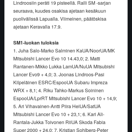
Lindroosiin peräti 19 pisteellä. Ralli SM -sarjan
seuraava, kuudes osakisa ajetaan kesäkuun
puolivälissä Lapualla. Viimeinen, päätöskisa
ajetaan Keravalla 17.9.
SM1-luokan tuloksia
1. Juha Salo-Marko Salminen KaUA/NoorUA/MK
Mitsubishi Lancer Evo 10 14.43,0; 2. Matti
Rantanen-Mikko Lukka LamUA/NuUA Mitsubishi
Lancer Evo9 + 4,0; 3. Joonas Lindroos-Pasi
Kilpeläinen ESRC/EspooUA Subaru Impreza
WRX + 8,1; 4. Riku Tahko-Markus Soininen
EspooUA/LprRT Mitsubishi Lancer Evo 10 + 14,9;
5. Ari Vihavainen-Antti Piira HeiUA/SatUA
Mitsubishi Lancer Evo 10 + 23,1; 6. Kari Ali-
Rantala-Jukka Toivonen RiiUA Skoda Fabia
Super 2000 + 24,0; 7. Kristian Sohlberg-Peter