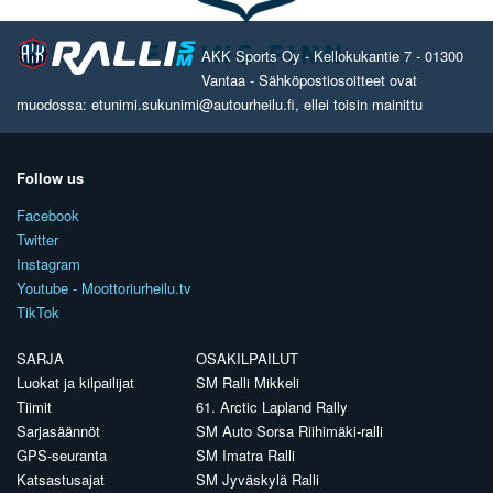
AKK Sports Oy - Kellokukantie 7 - 01300
Vantaa - Sähköpostiosoitteet ovat
muodossa: etunimi.sukunimi@autourheilu.fi, ellei toisin mainittu
Follow us
Facebook
Twitter
Instagram
Youtube - Moottoriurheilu.tv
TikTok
SARJA
OSAKILPAILUT
Luokat ja kilpailijat
SM Ralli Mikkeli
Tiimit
61. Arctic Lapland Rally
Sarjasäännöt
SM Auto Sorsa Riihimäki-ralli
GPS-seuranta
SM Imatra Ralli
Katsastusajat
SM Jyväskylä Ralli