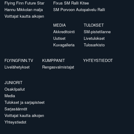
Flying Finn Future Star
Fixus SM Ralli Kitee
Hannu Mikkolan malja
SM Porvoon Autopalvelu Ralli
Voittajat kautta aikojen
MEDIA
TULOKSET
Akkreditointi
SM-pistetilanne
Uutiset
Livetulokset
Kuvagalleria
Tulosarkisto
FLYINGFINN.TV
KUMPPANIT
YHTEYSTIEDOT
Livelähetykset
Rengasvalmistajat
JUNIORIT
Osakilpailut
Media
Tulokset ja sarjapisteet
Sarjasäännöt
Voittajat kautta aikojen
Yhteystiedot