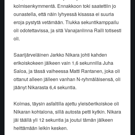
kolmisenkymmentä. Ennakkoon toki saatettiin jo
ounastella, että näin lyhyessä kisassa ei suuria
eroja pystytä vetämään. Tiukka sekuntikamppailu
oli odotettavissa, ja sitä Vanajanlinna Ralli totisesti
oli.
Saarijärveläinen Jarkko Nikara johti kahden
erikoiskokeen jälkeen vain 1,6 sekunnilla Juha
Saloa, ja tässä vaiheessa Matti Rantanen, joka oli
ottanut alleen jälleen vanhan N-ryhmäläisensä, oli
jäänyt Nikarasta 6,4 sekuntia.
Kolmas, täysin asfaltilla ajettu yleisöerikoiskoe oli
Nikaran kohtalona, sillä autosta petti kytkin. Nikara
jäi täällä yli 12 sekuntia ja joutui tämän jälkeen
heittämään leikin kesken.