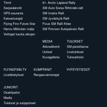
Tiimit
61. Arctic Lapland Rally
Sarjasäännöt
SM Auto Sorsa Riihimäki-ralli
GPS-seuranta
SM Imatra Ralli
Katsastusajat
SM Jyväskylä Ralli
Flying Finn Future Star
Fixus SM Ralli Kitee
Hannu Mikkolan malja
SM Porvoon Autopalvelu Ralli
Voittajat kautta aikojen
MEDIA
TULOKSET
Akkreditointi
SM-pistetilanne
Uutiset
Livetulokset
Kuvagalleria
Tulosarkisto
FLYINGFINN.TV
KUMPPANIT
YHTEYSTIEDOT
Livelähetykset
Rengasvalmistajat
JUNIORIT
Osakilpailut
Media
Tulokset ja sarjapisteet