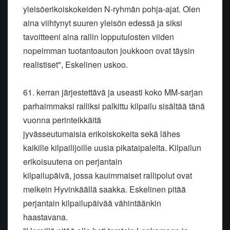
yleisöerikoiskokeiden N-ryhmän pohja-ajat. Olen
aina viihtynyt suuren yleisön edessä ja siksi
tavoitteeni aina rallin lopputulosten viiden
nopeimman tuotantoauton joukkoon ovat täysin
realistiset", Eskelinen uskoo.
61. kerran järjestettävä ja useasti koko MM-sarjan
parhaimmaksi ralliksi palkittu kilpailu sisältää tänä
vuonna perinteikkäitä
jyvässeutumaisia erikoiskokeita sekä lähes
kaikille kilpailijoille uusia pikataipaleita. Kilpailun
erikoisuutena on perjantain
kilpailupäivä, jossa kauimmaiset rallipolut ovat
melkein Hyvinkäällä saakka. Eskelinen pitää
perjantain kilpailupäivää vähintäänkin
haastavana.