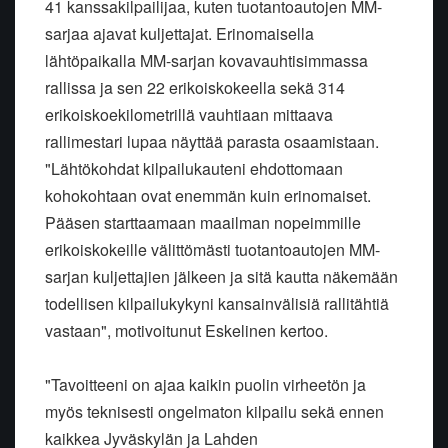
41 kanssakilpailijaa, kuten tuotantoautojen MM-
sarjaa ajavat kuljettajat. Erinomaisella
lähtöpaikalla MM-sarjan kovavauhtisimmassa
rallissa ja sen 22 erikoiskokeella sekä 314
erikoiskoekilometrillä vauhtiaan mittaava
rallimestari lupaa näyttää parasta osaamistaan.
"Lähtökohdat kilpailukauteni ehdottomaan
kohokohtaan ovat enemmän kuin erinomaiset.
Pääsen starttaamaan maailman nopeimmille
erikoiskokeille välittömästi tuotantoautojen MM-
sarjan kuljettajien jälkeen ja sitä kautta näkemään
todellisen kilpailukykyni kansainvälisiä rallitähtiä
vastaan", motivoitunut Eskelinen kertoo.
"Tavoitteeni on ajaa kaikin puolin virheetön ja
myös teknisesti ongelmaton kilpailu sekä ennen
kaikkea Jyväskylän ja Lahden