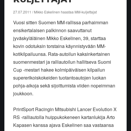
27.07.2011 / Mikko Eskelinen haastaa MM-kuljettajat
Vuosi sitten Suomen MM-rallissa parhaimman
ensikertalaisen palkinnon saavuttanut
jyväskyläläinen Mikko Eskelinen, 39, starttaa
kovin odotuksin torstaina käynnistyvään MM-
kotikilpailuunsa. Rata-autoilun kaksinkertainen
suomenmestari ja ralliautoilun hallitseva Suomi
Cup -mestari hakee kolmipäiväisen kilpailun
supererikoiskokeiden tuotantoautojen luokan
pohja-aikoja sekä sijoittumista viiden nopeimman
joukkoon.
PrintSport Racingin Mitsubishi Lancer Evolution X
RS -ralliautolla huippukokeneen kartanlukija Arto
Kapasen kanssa ajava Eskelinen saa vastaansa