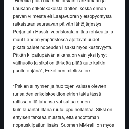
"Hereillä pitää olla heti torstain Lankamaan ja
Laukaan erikoiskokeista lähtien, koska ennen
päivän viimeistä eli Laajavuoren yleisöpyöritystä
ratkaistaan seuraavan päivän lähtöjärjestys.
Perjantain Hassin vuoristorata mittaa rohkeutta ja
muut Lahden ympäristössä ajettavat uudet
pikataipaleet nopeuden lisäksi myös kestävyyttä.
Pitkän kilpailupäivän aikana on vain yksi lyhyt
välihuolto ja siksi on tärkeää pitää auto kaikin
puolin ehjänä", Eskelinen mietiskelee.
"Pitkien siirtymien ja huoltojen välissä olevien
runsaiden erikoiskoekilometrien takia tässä
rallissa mitä tahansa voi sattua ennen
kuin lauantai-iltana ruutulippu heilahtaa. Siksi on
erityisen tärkeää muistaa, että ehdottoman
nopeuskilpailun lisäksi Suomen MM-ralli on myös