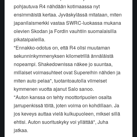
pohjautuva R4 nähdään kotimaassa nyt
ensimmäistä kertaa. Jyväskylässä mitataan, miten
japanilaismerkki vastaa SWRC-luokassa mukana
olevien Skodan ja Fordin vauhtiin suomalaisilla
pikataipaleilla.
"Ennakko-odotus on, että R4 olisi muutaman
sekunninkymmenyksen kilometrillä ännäläistä
nopeampi. Shakedownissa näkee jo suuntaa,
millaiset voimasuhteet ovat Supereihin nähden ja
miten auto pelaa", tuotantoautolla viimeiset
kymmenen vuotta ajanut Salo sanoo.
"Auton kanssa on tehty moottoripuolen osalta
jarrupenkissä töitä, joten voima on kohdillaan. Ja
jos keveys auttaa vielä kulkupuoleen, miksei sillä
ehtisi. Auton suorituskyky voi yllättää", Juha
jatkaa.