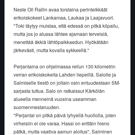
Neste Oil Rallin avaa torstaina perinteikkäät
erikoiskokeet Lankamaa, Laukaa ja Laajavuori.
"Toki täytyy muistaa, että edessä on pitkä kilpailu,
mutta jos jo alussa lähtee ajamaan terveisiä,
menettää äkkiä lähtöpaikkaedun. Hyökätään
järkevästi, mutta kovalla sykkeellä."
Perjantaina on ohjelmassa reilun 130 kilometrin
verran erikoiskokeita Lahden liepeillä. Salolle ja
Salmiselle tiestö on joltain osin entuudestaan SM-
sarjasta tuttua. Salo on ratkaissut Kärkölän
alueella menneinä vuosina useamman
suomenmestaruuden.
"Perjantai on pitkä päivä lyhyellä huollolla, joten
virheisiin ei ole varaa. Hassi on erittäin hieno
pätkä, mutta vaativa aamun aloitus", Salminen