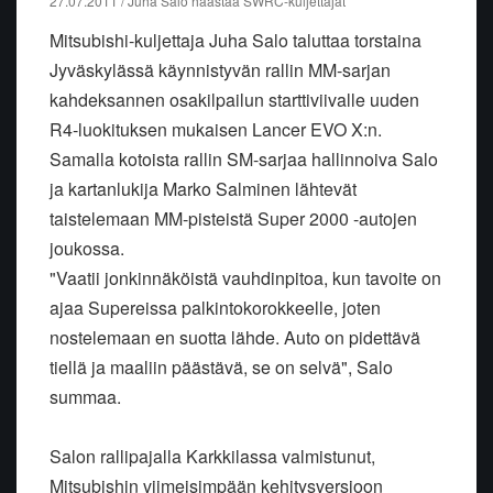
27.07.2011 / Juha Salo haastaa SWRC-kuljettajat
Mitsubishi-kuljettaja Juha Salo taluttaa torstaina
Jyväskylässä käynnistyvän rallin MM-sarjan
kahdeksannen osakilpailun starttiviivalle uuden
R4-luokituksen mukaisen Lancer EVO X:n.
Samalla kotoista rallin SM-sarjaa hallinnoiva Salo
ja kartanlukija Marko Salminen lähtevät
taistelemaan MM-pisteistä Super 2000 -autojen
joukossa.
"Vaatii jonkinnäköistä vauhdinpitoa, kun tavoite on
ajaa Supereissa palkintokorokkeelle, joten
nostelemaan en suotta lähde. Auto on pidettävä
tiellä ja maaliin päästävä, se on selvä", Salo
summaa.
Salon rallipajalla Karkkilassa valmistunut,
Mitsubishin viimeisimpään kehitysversioon