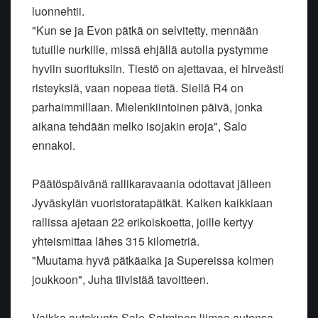
luonnehtii.
"Kun se ja Evon pätkä on selvitetty, mennään
tutuille nurkille, missä ehjällä autolla pystymme
hyviin suorituksiin. Tiestö on ajettavaa, ei hirveästi
risteyksiä, vaan nopeaa tietä. Siellä R4 on
parhaimmillaan. Mielenkiintoinen päivä, jonka
aikana tehdään melko isojakin eroja", Salo
ennakoi.
Päätöspäivänä rallikaravaania odottavat jälleen
Jyväskylän vuoristoratapätkät. Kaiken kaikkiaan
rallissa ajetaan 22 erikoiskoetta, joille kertyy
yhteismittaa lähes 315 kilometriä.
"Muutama hyvä pätkäaika ja Supereissa kolmen
joukkoon", Juha tiivistää tavoitteen.
Vaikka autokunta Salo-Salminen liimaa autonsa