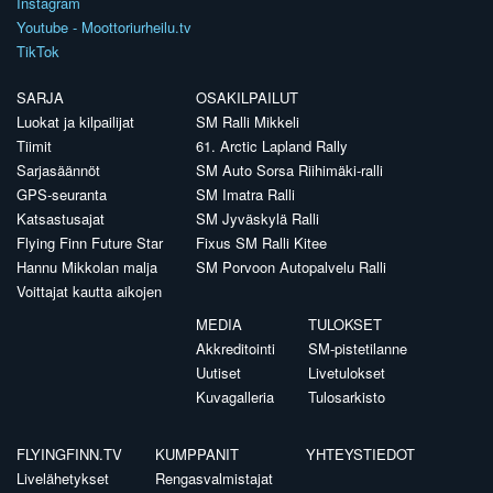
Instagram
Youtube - Moottoriurheilu.tv
TikTok
SARJA
OSAKILPAILUT
Luokat ja kilpailijat
SM Ralli Mikkeli
Tiimit
61. Arctic Lapland Rally
Sarjasäännöt
SM Auto Sorsa Riihimäki-ralli
GPS-seuranta
SM Imatra Ralli
Katsastusajat
SM Jyväskylä Ralli
Flying Finn Future Star
Fixus SM Ralli Kitee
Hannu Mikkolan malja
SM Porvoon Autopalvelu Ralli
Voittajat kautta aikojen
MEDIA
TULOKSET
Akkreditointi
SM-pistetilanne
Uutiset
Livetulokset
Kuvagalleria
Tulosarkisto
FLYINGFINN.TV
KUMPPANIT
YHTEYSTIEDOT
Livelähetykset
Rengasvalmistajat