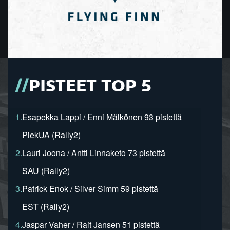
PISTEET TOP 5
1.
Esapekka Lappi / Enni Mälkönen 93 pistettä
PiekUA (Rally2)
2.
Lauri Joona / Antti Linnaketo 73 pistettä
SAU (Rally2)
3.
Patrick Enok / Silver Simm 59 pistettä
EST (Rally2)
4.
Jaspar Vaher / Rait Jansen 51 pistettä