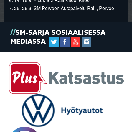
6. 14.-15.8. Fixus SM Ralli Kitee, Kitee
7. 25.-26.9. SM Porvoon Autopalvelu Ralli, Porvoo
SM-SARJA SOSIAALISESSA
MEDIASSA