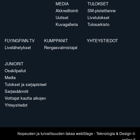
MEDIA
TULOKSET
Akkreditointi
SM-pistetilanne
Uutiset
Livetulokset
Kuvagalleria
Tulosarkisto
FLYINGFINN.TV
KUMPPANIT
YHTEYSTIEDOT
Livelähetykset
Rengasvalmistajat
JUNIORIT
Osakilpailut
Media
Tulokset ja sarjapisteet
Sarjasäännöt
Voittajat kautta aikojen
Yhteystiedot
Nopeuden ja turvallisuuden takaa
webStage
- Teknologia & Design ©
online.fi