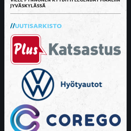
VILLE PYNNÖNEN KYYDITTI LEGENDAT MAALIIN
JYVÄSKYLÄSSÄ
UUTISARKISTO