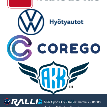
AKK Sports Oy - Kellokukantie 7 - 01300