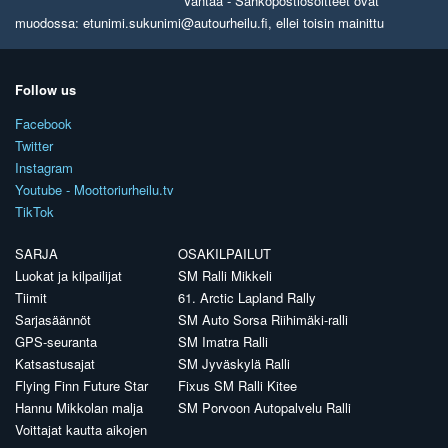
Vantaa - Sähköpostiosoitteet ovat
muodossa: etunimi.sukunimi@autourheilu.fi, ellei toisin mainittu
Follow us
Facebook
Twitter
Instagram
Youtube - Moottoriurheilu.tv
TikTok
SARJA
OSAKILPAILUT
Luokat ja kilpailijat
SM Ralli Mikkeli
Tiimit
61. Arctic Lapland Rally
Sarjasäännöt
SM Auto Sorsa Riihimäki-ralli
GPS-seuranta
SM Imatra Ralli
Katsastusajat
SM Jyväskylä Ralli
Flying Finn Future Star
Fixus SM Ralli Kitee
Hannu Mikkolan malja
SM Porvoon Autopalvelu Ralli
Voittajat kautta aikojen