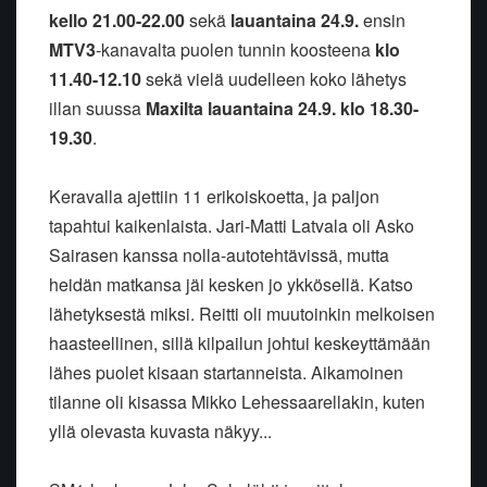
kello 21.00-22.00
sekä
lauantaina 24.9.
ensin
MTV3
-kanavalta puolen tunnin koosteena
klo
11.40-12.10
sekä vielä uudelleen koko lähetys
illan suussa
Maxilta lauantaina 24.9. klo 18.30-
19.30
.
Keravalla ajettiin 11 erikoiskoetta, ja paljon
tapahtui kaikenlaista. Jari-Matti Latvala oli Asko
Sairasen kanssa nolla-autotehtävissä, mutta
heidän matkansa jäi kesken jo ykkösellä. Katso
lähetyksestä miksi. Reitti oli muutoinkin melkoisen
haasteellinen, sillä kilpailun johtui keskeyttämään
lähes puolet kisaan startanneista. Aikamoinen
tilanne oli kisassa Mikko Lehessaarellakin, kuten
yllä olevasta kuvasta näkyy...