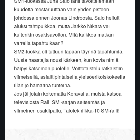
SM1-luokassa Juha Salo lähti tavoittelemaan
kuudetta mestaruuttaan vain yhden pisteen
johdossa ennen Joonas Lindroosia. Salo heilutti
aluksi tahtipuikkoa, mutta Jarkko Nikara vei
kuitenkin osakisavoiton. Mitä kaikkea matkan
varrella tapahtuikaan?
SM2-luokka oli tuttuun tapaan täynnä tapahtumia.
Uusia haastajia nousi kärkeen, kun kovia nimiä
häipyi katsomon puolelle. Voittotaistelu ratkaistiin
viimeisellä, asfalttipintaisella yleisöerikoiskokeella
illan jo hämärinä tunteina.
Jos jäi jotain kokematta Keravalla, muista katsoa
televisiosta Ralli SM -sarjan seitsemäs ja
viimeinen osakilpailu, Talotekniikka-10 SM-ralli!