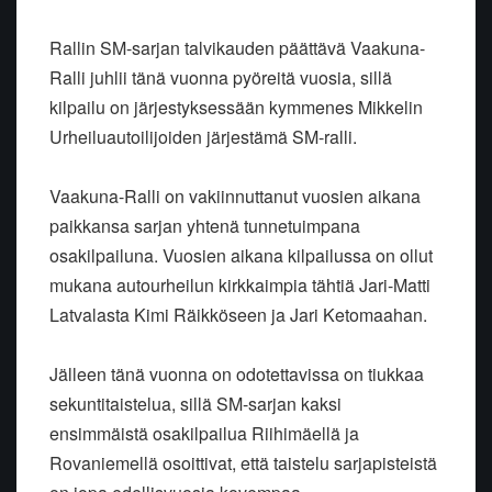
Rallin SM-sarjan talvikauden päättävä Vaakuna-
Ralli juhlii tänä vuonna pyöreitä vuosia, sillä
kilpailu on järjestyksessään kymmenes Mikkelin
Urheiluautoilijoiden järjestämä SM-ralli.
Vaakuna-Ralli on vakiinnuttanut vuosien aikana
paikkansa sarjan yhtenä tunnetuimpana
osakilpailuna. Vuosien aikana kilpailussa on ollut
mukana autourheilun kirkkaimpia tähtiä Jari-Matti
Latvalasta Kimi Räikköseen ja Jari Ketomaahan.
Jälleen tänä vuonna on odotettavissa on tiukkaa
sekuntitaistelua, sillä SM-sarjan kaksi
ensimmäistä osakilpailua Riihimäellä ja
Rovaniemellä osoittivat, että taistelu sarjapisteistä