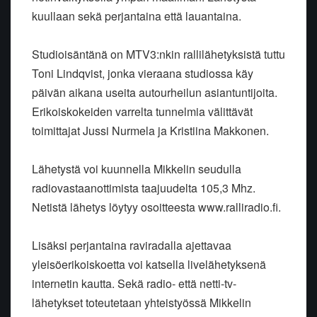
kuullaan sekä perjantaina että lauantaina.
Studioisäntänä on MTV3:nkin rallilähetyksistä tuttu
Toni Lindqvist, jonka vieraana studiossa käy
päivän aikana useita autourheilun asiantuntijoita.
Erikoiskokeiden varrelta tunnelmia välittävät
toimittajat Jussi Nurmela ja Kristiina Makkonen.
Lähetystä voi kuunnella Mikkelin seudulla
radiovastaanottimista taajuudelta 105,3 Mhz.
Netistä lähetys löytyy osoitteesta www.ralliradio.fi.
Lisäksi perjantaina raviradalla ajettavaa
yleisöerikoiskoetta voi katsella livelähetyksenä
internetin kautta. Sekä radio- että netti-tv-
lähetykset toteutetaan yhteistyössä Mikkelin