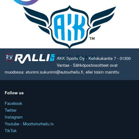
AKK Sports Oy - Kellokukantie 7 - 01300
Vantaa - Sähköpostiosoitteet ovat
muodossa: etunimi.sukunimi@autourheilu.fi, ellei toisin mainittu
Follow us
Facebook
Twitter
Instagram
Youtube - Moottoriurheilu.tv
TikTok