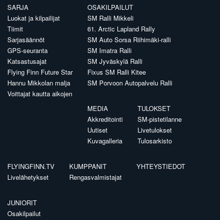
SARJA
OSAKILPAILUT
Luokat ja kilpailijat
SM Ralli Mikkeli
Tiimit
61. Arctic Lapland Rally
Sarjasäännöt
SM Auto Sorsa Riihimäki-ralli
GPS-seuranta
SM Imatra Ralli
Katsastusajat
SM Jyväskylä Ralli
Flying Finn Future Star
Fixus SM Ralli Kitee
Hannu Mikkolan malja
SM Porvoon Autopalvelu Ralli
Voittajat kautta aikojen
MEDIA
TULOKSET
Akkreditointi
SM-pistetilanne
Uutiset
Livetulokset
Kuvagalleria
Tulosarkisto
FLYINGFINN.TV
KUMPPANIT
YHTEYSTIEDOT
Livelähetykset
Rengasvalmistajat
JUNIORIT
Osakilpailut