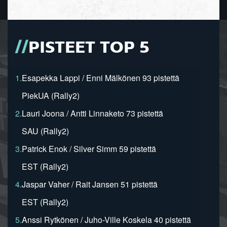
PISTEET TOP 5
1.
Esapekka Lappi / Enni Mälkönen 93 pistettä
PiekUA (Rally2)
2.
Lauri Joona / Antti Linnaketo 73 pistettä
SAU (Rally2)
3.
Patrick Enok / Silver Simm 59 pistettä
EST (Rally2)
4.
Jaspar Vaher / Rait Jansen 51 pistettä
EST (Rally2)
5.
Anssi Rytkönen / Juho-Ville Koskela 40 pistettä