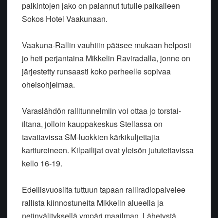
palkintojen jako on palannut tutulle paikalleen
Sokos Hotel Vaakunaan.
Vaakuna-Rallin vauhtiin pääsee mukaan helposti
jo heti perjantaina Mikkelin Raviradalla, jonne on
järjestetty runsaasti koko perheelle sopivaa
oheisohjelmaa.
Varaslähdön rallitunnelmiin voi ottaa jo torstai-
iltana, jolloin kauppakeskus Stellassa on
tavattavissa SM-luokkien kärkikuljettajia
karttureineen. Kilpailijat ovat yleisön jututettavissa
kello 16-19.
Edellisvuosilta tuttuun tapaan ralliradiopalvelee
rallista kiinnostuneita Mikkelin alueella ja
netinvälityksellä ympäri maailman. Lähetystä