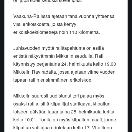
on jopa edellisvuosia kovempaa.
Vaakuna-Rallissa ajetaan tänä vuonna yhteensä
viisi erikoiskoetta, joista kertyy
erikoiskoekilometrejä noin 110 kilometriä.
Juhlavuoden myötä rallitapahtuma on esillä
entistä näkyvämmin Mikkelin seudulla. Ralli
käynnistyy perjantaina 24. helmikuuta kello 19.00
Mikkelin Raviradalta, jossa ajetaan viime vuoden
tapaan rallin ensimmäinen erikoiskoe.
Mikkelin suuresti uudistunut tori palaa myös
osaksi rallia, sillä kilpailijat starttaavat kilpailun
toiseen päivään lauantaina 25. helmikuuta torilta
kello 10.01. Torilla on myös kilpailun maali, jonne
kilpailun voittajaa odotetaan kello 17. Virallinen