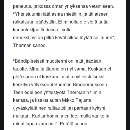
paneutuu jatkossa oman yrityksensä vetämiseen.
"Yhteistuumin tätä asiaa mietittiin, ja tällaiseen
ratkaisuun päädyttiin. Ei minulla ole vielä uutta
kartanlukijaa tiedossa, mutta
onneksi nyt on pitkä kevät aikaa löytää sellainen",
Therman sanoo.
"Bändipiireissä muotitermi on, että jäädään
tauolle. Minulla tilanne on nyt sama. Koskaan ei
pidä sanoa ei koskaan, mutta nyt toistaiseksi
keskityn yritykseeni Suomen Brodeeraukseen.
Teen edelleen yhteistyötä Thermanin tiimin
kanssa, ja lisäksi autan Mikko Pajusta
(jyväskyläläinen ralliautoilija) parhaan kykyni
mukaan. Kartturihommia en tee, mutta varikolla
minut tapaa varmasti", Perälä sanoo.