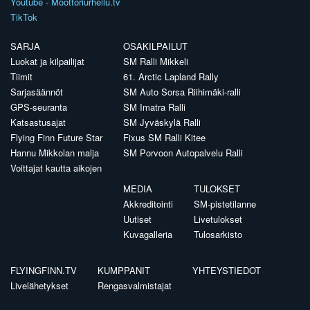
Youtube - Moottoriurheilu.tv
TikTok
SARJA
OSAKILPAILUT
Luokat ja kilpailijat
SM Ralli Mikkeli
Tiimit
61. Arctic Lapland Rally
Sarjasäännöt
SM Auto Sorsa Riihimäki-ralli
GPS-seuranta
SM Imatra Ralli
Katsastusajat
SM Jyväskylä Ralli
Flying Finn Future Star
Fixus SM Ralli Kitee
Hannu Mikkolan malja
SM Porvoon Autopalvelu Ralli
Voittajat kautta aikojen
MEDIA
TULOKSET
Akkreditointi
SM-pistetilanne
Uutiset
Livetulokset
Kuvagalleria
Tulosarkisto
FLYINGFINN.TV
KUMPPANIT
YHTEYSTIEDOT
Livelähetykset
Rengasvalmistajat