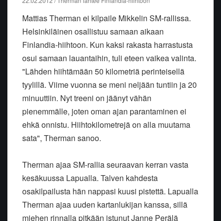
22.02.2012 / Therman lähtee Finlandia-hiihtoon
Mattias Therman ei kilpaile Mikkelin SM-rallissa.
Helsinkiläinen osallistuu samaan aikaan
Finlandia-hiihtoon. Kun kaksi rakasta harrastusta
osui samaan lauantaihin, tuli eteen vaikea valinta.
"Lähden hiihtämään 50 kilometriä perinteisellä
tyylillä. Viime vuonna se meni neljään tuntiin ja 20
minuuttiin. Nyt treeni on jäänyt vähän
pienemmälle, joten oman ajan parantaminen ei
ehkä onnistu. Hiihtokilometrejä on alla muutama
sata", Therman sanoo.
Therman ajaa SM-rallia seuraavan kerran vasta
kesäkuussa Lapualla. Talven kahdesta
osakilpailusta hän nappasi kuusi pistettä. Lapualla
Therman ajaa uuden kartanlukijan kanssa, sillä
miehen rinnalla pitkään istunut Janne Perälä