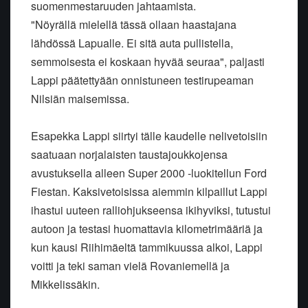
suomenmestaruuden jahtaamista.
"Nöyrällä mielellä tässä ollaan haastajana
lähdössä Lapualle. Ei sitä auta pullistella,
semmoisesta ei koskaan hyvää seuraa", paljasti
Lappi päätettyään onnistuneen testirupeaman
Nilsiän maisemissa.
Esapekka Lappi siirtyi tälle kaudelle nelivetoisiin
saatuaan norjalaisten taustajoukkojensa
avustuksella alleen Super 2000 -luokitellun Ford
Fiestan. Kaksivetoisissa aiemmin kilpaillut Lappi
ihastui uuteen ralliohjukseensa ikihyviksi, tutustui
autoon ja testasi huomattavia kilometrimääriä ja
kun kausi Riihimäeltä tammikuussa alkoi, Lappi
voitti ja teki saman vielä Rovaniemellä ja
Mikkelissäkin.