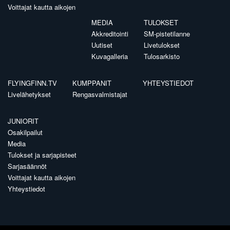
Voittajat kautta aikojen
MEDIA
TULOKSET
Akkreditointi
SM-pistetilanne
Uutiset
Livetulokset
Kuvagalleria
Tulosarkisto
FLYINGFINN.TV
KUMPPANIT
YHTEYSTIEDOT
Livelähetykset
Rengasvalmistajat
JUNIORIT
Osakilpailut
Media
Tulokset ja sarjapisteet
Sarjasäännöt
Voittajat kautta aikojen
Yhteystiedot