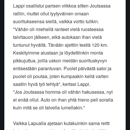
Lappi osallistui parisen viikkoa sitten Joutsassa
ralliin, muttei ollut tyytyväinen omaan
suoritukseensa siellä, vaikka voitto tulikin.
"Vähän oli miehellä ranteet vielä ruosteessa
talvitauon jälkeen, eikä autokaan ihan vielä
tuntunut hyvältä. Tänään ajettiin testiä 120 km.
Keskityimme alustaan ja löydettiinkin monta
pikkujuttua, joilla uskon meidän suorituskyvyn
entisestään parantuvan. Puolet päivästä satoi ja
puolet oli poutaa, joten kumpaakin keliä varten
saatiin hyvä työ tehtyä", kertasi Lappi.
"Jos Joutsassa homma oli vähän hakusessa, nyt
ei enää ollut. Auto on ihan yhtä hieno peli soralla
kuin mitä se oli talvella lumellakin."
Vaikka Lapualla ajetaan kutakuinkin sama reitti