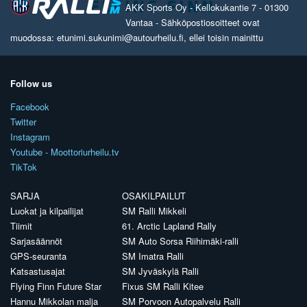
AKK Sports Oy - Kellokukantie 7 - 01300
Vantaa - Sähköpostiosoitteet ovat
muodossa: etunimi.sukunimi@autourheilu.fi, ellei toisin mainittu
Follow us
Facebook
Twitter
Instagram
Youtube - Moottoriurheilu.tv
TikTok
SARJA
OSAKILPAILUT
Luokat ja kilpailijat
SM Ralli Mikkeli
Tiimit
61. Arctic Lapland Rally
Sarjasäännöt
SM Auto Sorsa Riihimäki-ralli
GPS-seuranta
SM Imatra Ralli
Katsastusajat
SM Jyväskylä Ralli
Flying Finn Future Star
Fixus SM Ralli Kitee
Hannu Mikkolan malja
SM Porvoon Autopalvelu Ralli