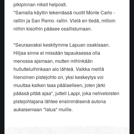
pikipinnan niksit helposti.
"Samalla käytiin tekemässä nuotit Monte Carlo -
ralliin ja San Remo -rallin. Vielä en tiedä, milloin
niihin kisoihin pääsee osallistumaan.
"Seuraavaksi keskitymme Lapuan osakisaan.
Hiljaa sinne ei missään tapauksessa olla
menossa ajamaan, mutten mihinkään
hullutteluihinkaan aio lähteä. Vaikka meillä
hienoinen pistejohto on, yksi keskeytys voi
muuttaa kaiken taas päälaelleen, joten järki
päässä pitää ajaa", jutteli Lappi, joka nelivetoisten
pistejohtajana lähtee ensimmäisenä autona
aukaisemaan "latua" muille.