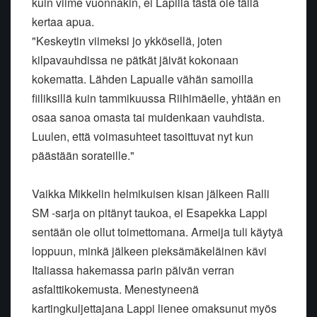
kuin viime vuonnakin, ei Lapilla tästä ole tällä
kertaa apua.
"Keskeytin viimeksi jo ykkösellä, joten
kilpavauhdissa ne pätkät jäivät kokonaan
kokematta. Lähden Lapualle vähän samoilla
fiiliksillä kuin tammikuussa Riihimäelle, yhtään en
osaa sanoa omasta tai muidenkaan vauhdista.
Luulen, että voimasuhteet tasoittuvat nyt kun
päästään sorateille."
Vaikka Mikkelin helmikuisen kisan jälkeen Ralli
SM -sarja on pitänyt taukoa, ei Esapekka Lappi
sentään ole ollut toimettomana. Armeija tuli käytyä
loppuun, minkä jälkeen pieksämäkeläinen kävi
Italiassa hakemassa parin päivän verran
asfalttikokemusta. Menestyneenä
kartingkuljettajana Lappi lienee omaksunut myös