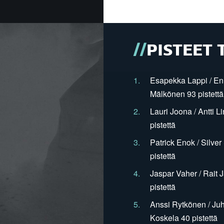
PISTEET 
1.
Esapekka Lappi / En
Mälkönen 93 pistettä
2.
Lauri Joona / Antti L
pistettä
3.
Patrick Enok / Silve
pistettä
4.
Jaspar Vaher / Rait 
pistettä
5.
Anssi Rytkönen / Juh
Koskela 40 pistettä