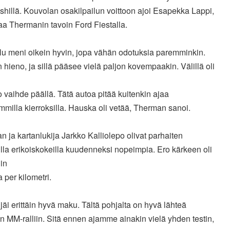
shillä. Kouvolan osakilpailun voittoon ajoi Esapekka Lappi,
aa Thermanin tavoin Ford Fiestalla.
ilu meni oikein hyvin, jopa vähän odotuksia paremminkin.
 hieno, ja sillä pääsee vielä paljon kovempaakin. Välillä oli
so vaihde päällä. Tätä autoa pitää kuitenkin ajaa
milla kierroksilla. Hauska oli vetää, Therman sanoi.
 ja kartanlukija Jarkko Kalliolepo olivat parhaiten
lla erikoiskokeilla kuudenneksi nopeimpia. Ero kärkeen oli
in
 per kilometri.
 jäi erittäin hyvä maku. Tältä pohjalta on hyvä lähteä
 MM-ralliin. Sitä ennen ajamme ainakin vielä yhden testin,