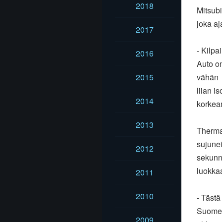
2018
Mitsubi
joka aj
2017
- Kilpa
2016
Auto on
2015
vähän
liian i
2014
korkeam
2013
Therman
sujunei
2012
sekunn
luokkaa
2011
2010
- Tästä
Suomen
2009