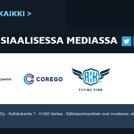
KAIKKI >
OSIAALISESSA MEDIASSA
y - Kellokukantie 7 - 01300 Vantaa - Sähköpostiosoitteet ovat muodossa: etun