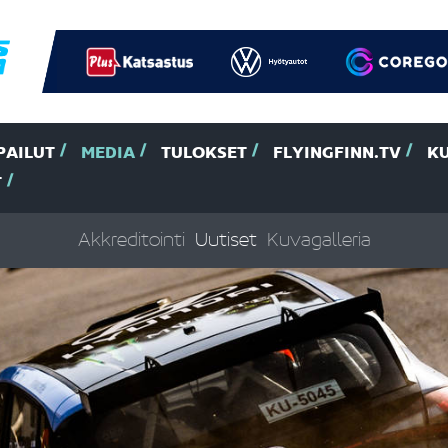
PAILUT
MEDIA
TULOKSET
FLYINGFINN.TV
K
T
Akkreditointi
Uutiset
Kuvagalleria