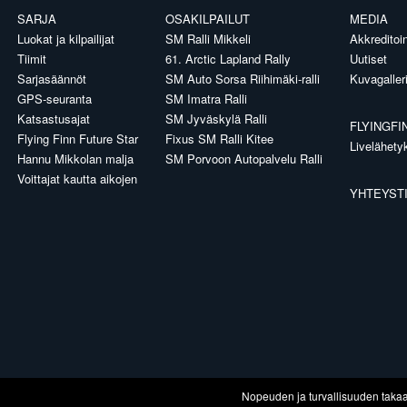
SARJA
OSAKILPAILUT
MEDIA
Luokat ja kilpailijat
SM Ralli Mikkeli
Akkreditoin
Tiimit
61. Arctic Lapland Rally
Uutiset
Sarjasäännöt
SM Auto Sorsa Riihimäki-ralli
Kuvagaller
GPS-seuranta
SM Imatra Ralli
Katsastusajat
SM Jyväskylä Ralli
FLYINGFI
Flying Finn Future Star
Fixus SM Ralli Kitee
Livelähety
Hannu Mikkolan malja
SM Porvoon Autopalvelu Ralli
Voittajat kautta aikojen
YHTEYST
Nopeuden ja turvallisuuden taka