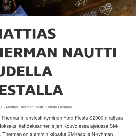
ATTIAS
HERMAN NAUTTI
UDELLA
IESTALLA
2 / Mattias Therman nautti uudella Fiestalla
s Thermanin ensiesiintyminen Ford Fiesta S2000:n ratissa
 tulokseksi kahdeksannen sijan Kouvolassa ajetussa SM-
sa. Therman on aiemmin kilpailut SM-tasolla N-ryhmän