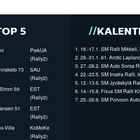
TOP 5
KALENT
1. 16.-17.1. SM Ralli Mikkeli, 
ni
PiekUA
2. 29.-31.1. 61. Arctic Laplan
(Rally2)
3. 27.-28.2. SM Auto Sorsa Rii
innaketo 73
SAU
4. 22.-23.5. SM Imatra Ralli, I
(Rally2)
5. 12.-13.6. SM Jyväskylä Rall
r Simm 59
EST
6. 14.-15.8. Fixus SM Ralli Kit
(Rally2)
7. 25.-26.9. SM Porvoon Autop
Jansen 51
EST
(Rally2)
o-Ville
KoMoKe
(Rally2)