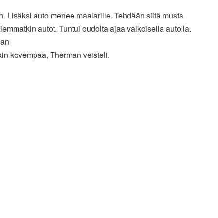
n. Lisäksi auto menee maalarille. Tehdään siitä musta
iemmatkin autot. Tuntui oudolta ajaa valkoisella autolla.
han
kin kovempaa, Therman veisteli.