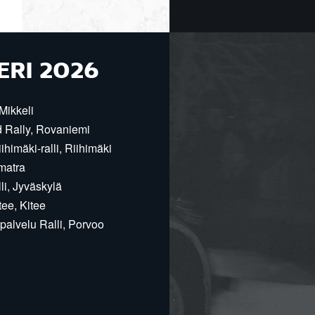
ERI 2026
Mikkeli
d Rally, Rovaniemi
himäki-ralli, Riihimäki
matra
i, Jyväskylä
ee, Kitee
alvelu Ralli, Porvoo