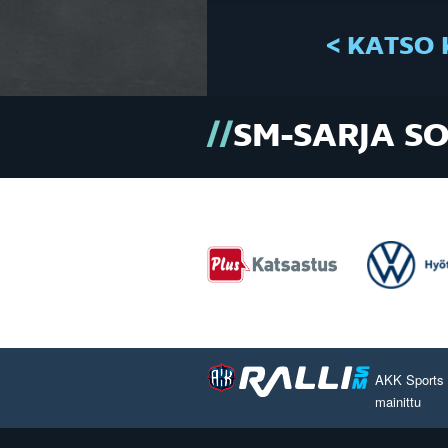
< KATSO 
SM-SARJA S
AKK Sports O
mainittu