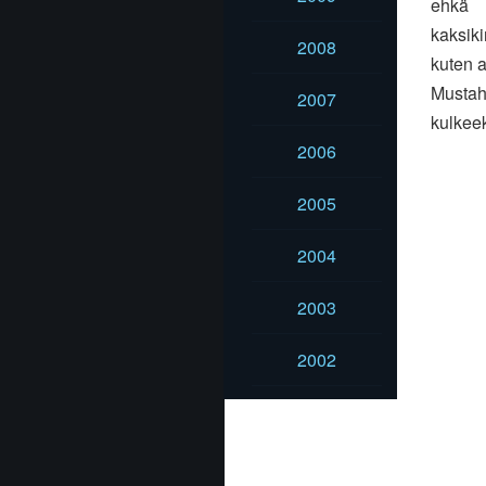
ehkä
kaksiki
2008
kuten a
Musta
2007
kulkee
2006
2005
2004
2003
2002