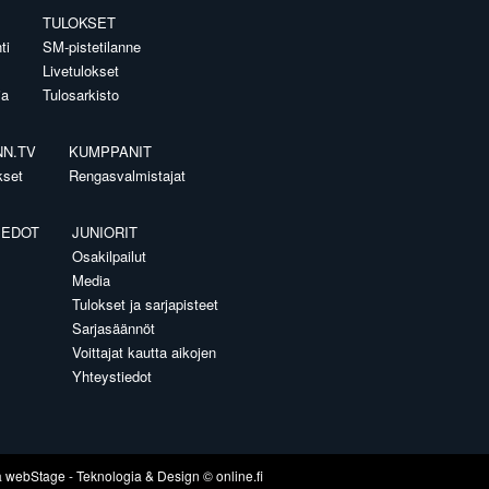
TULOKSET
ti
SM-pistetilanne
Livetulokset
ia
Tulosarkisto
NN.TV
KUMPPANIT
kset
Rengasvalmistajat
IEDOT
JUNIORIT
Osakilpailut
Media
Tulokset ja sarjapisteet
Sarjasäännöt
Voittajat kautta aikojen
Yhteystiedot
a
webStage
- Teknologia & Design ©
online.fi