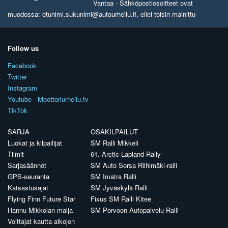
Vantaa - Sähköpostiosoitteet ovat
muodossa: etunimi.sukunimi@autourheilu.fi, ellei toisin mainittu
Follow us
Facebook
Twitter
Instagram
Youtube - Moottoriurheilu.tv
TikTok
SARJA
OSAKILPAILUT
Luokat ja kilpailijat
SM Ralli Mikkeli
Tiimit
61. Arctic Lapland Rally
Sarjasäännöt
SM Auto Sorsa Riihimäki-ralli
GPS-seuranta
SM Imatra Ralli
Katsastusajat
SM Jyväskylä Ralli
Flying Finn Future Star
Fixus SM Ralli Kitee
Hannu Mikkolan malja
SM Porvoon Autopalvelu Ralli
Voittajat kautta aikojen