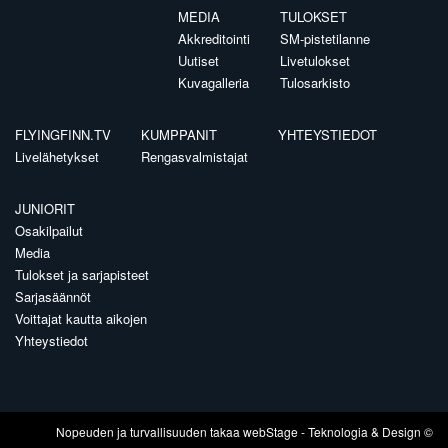
MEDIA
TULOKSET
Akkreditointi
SM-pistetilanne
Uutiset
Livetulokset
Kuvagalleria
Tulosarkisto
FLYINGFINN.TV
KUMPPANIT
YHTEYSTIEDOT
Livelähetykset
Rengasvalmistajat
JUNIORIT
Osakilpailut
Media
Tulokset ja sarjapisteet
Sarjasäännöt
Voittajat kautta aikojen
Yhteystiedot
Nopeuden ja turvallisuuden takaa
webStage
- Teknologia & Design ©