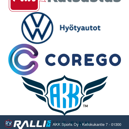
AKK Sports Oy - Kellokukantie 7 - 01300