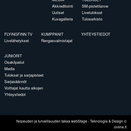
Akkreditointi
SM-pistetilanne
Uutiset
Livetulokset
Kuvagalleria
Tulosarkisto
FLYINGFINN.TV
KUMPPANIT
YHTEYSTIEDOT
Livelähetykset
Rengasvalmistajat
JUNIORIT
Osakilpailut
Media
Tulokset ja sarjapisteet
Sarjasäännöt
Voittajat kautta aikojen
Yhteystiedot
Nopeuden ja turvallisuuden takaa
webStage
- Teknologia & Design ©
online.fi