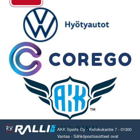
AKK Sports Oy - Kellokukantie 7 - 01300
Vantaa - Sähköpostiosoitteet ovat