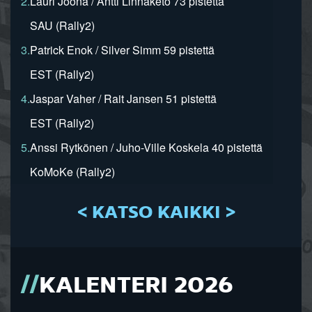
2.
Lauri Joona / Antti Linnaketo 73 pistettä
SAU (Rally2)
3.
Patrick Enok / Silver Simm 59 pistettä
EST (Rally2)
4.
Jaspar Vaher / Rait Jansen 51 pistettä
EST (Rally2)
5.
Anssi Rytkönen / Juho-Ville Koskela 40 pistettä
KoMoKe (Rally2)
< KATSO KAIKKI >
KALENTERI 2026