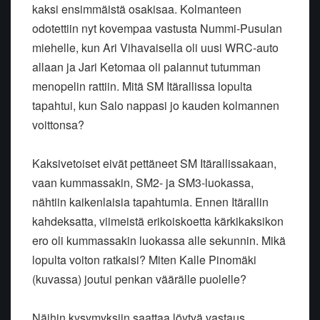
kaksi ensimmäistä osakisaa. Kolmanteen
odotettiin nyt kovempaa vastusta Nummi-Pusulan
miehelle, kun Ari Vihavaisella oli uusi WRC-auto
allaan ja Jari Ketomaa oli palannut tutumman
menopelin rattiin. Mitä SM Itärallissa lopulta
tapahtui, kun Salo nappasi jo kauden kolmannen
voittonsa?
Kaksivetoiset eivät pettäneet SM Itärallissakaan,
vaan kummassakin, SM2- ja SM3-luokassa,
nähtiin kaikenlaisia tapahtumia. Ennen Itärallin
kahdeksatta, viimeistä erikoiskoetta kärkikaksikon
ero oli kummassakin luokassa alle sekunnin. Mikä
lopulta voiton ratkaisi? Miten Kalle Pinomäki
(kuvassa) joutui penkan väärälle puolelle?
Näihin kysymyksiin saattaa löytyä vastaus