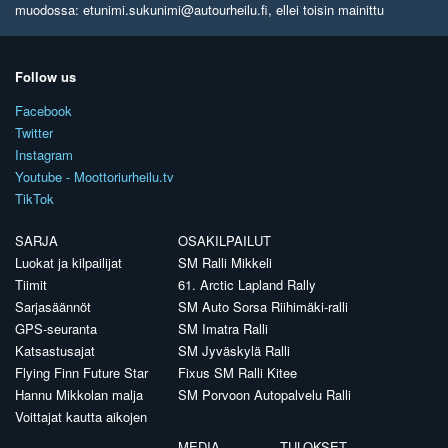
muodossa: etunimi.sukunimi@autourheilu.fi, ellei toisin mainittu
Follow us
Facebook
Twitter
Instagram
Youtube - Moottoriurheilu.tv
TikTok
SARJA
OSAKILPAILUT
Luokat ja kilpailijat
SM Ralli Mikkeli
Tiimit
61. Arctic Lapland Rally
Sarjasäännöt
SM Auto Sorsa Riihimäki-ralli
GPS-seuranta
SM Imatra Ralli
Katsastusajat
SM Jyväskylä Ralli
Flying Finn Future Star
Fixus SM Ralli Kitee
Hannu Mikkolan malja
SM Porvoon Autopalvelu Ralli
Voittajat kautta aikojen
MEDIA
TULOKSET