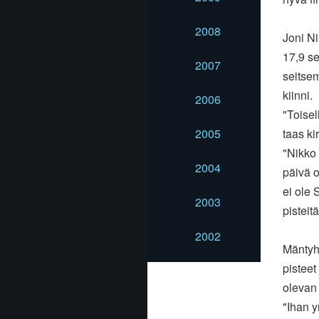
2008
Joni Ni
17,9 s
2007
seitsem
kiinni.
2006
"Toisel
2005
taas kir
"Nikko 
2004
päivä o
ei ole 
2003
pisteit
2002
Mäntyha
pisteet
olevan
"Ihan yr