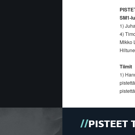
PISTET
SM1-lu
1) Juha
4) Tim
Mikko 
Hiltune
Tiimit
1) Hann
pistett
pistett
PISTEET 