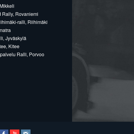
Mikkeli
d Rally, Rovaniemi
himäki-ralli, Riihimäki
matra
i, Jyväskylä
ee, Kitee
alvelu Ralli, Porvoo