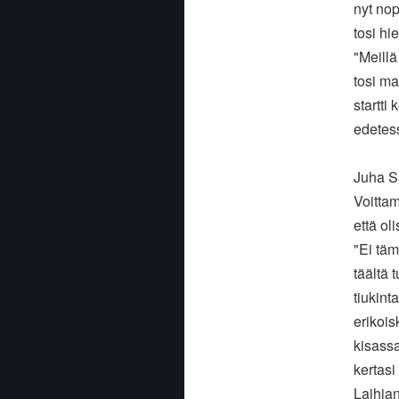
nyt no
tosi hi
"Meillä
tosi ma
startti
edetess
Juha Sa
Voitta
että ol
"Ei täm
täältä 
tiukint
erikois
kisassa
kertasi
Laihian