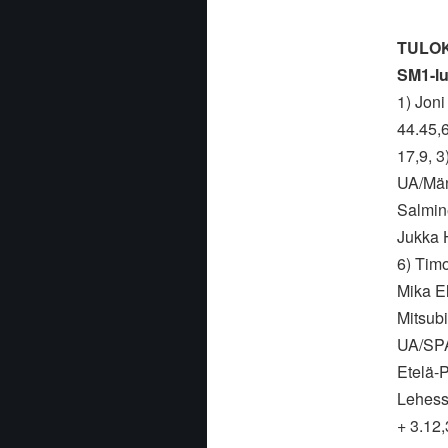
TULO
SM1-l
1) Jon
44.45,6
17,9, 
UA/Män
Salmin
Jukka 
6) Tim
Mika E
Mitsubi
UA/SPA
Etelä-
Lehess
+ 3.12,