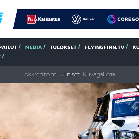
PAILUT
MEDIA
TULOKSET
FLYINGFINN.TV
K
T
Akkreditointi
Uutiset
Kuvagalleria