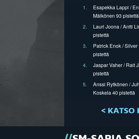
1.
Esapekka Lappi / En
Mälkönen 93 pistettä
2.
Lauri Joona / Antti L
pistettä
3.
Patrick Enok / Silve
pistettä
4.
Jaspar Vaher / Rait 
pistettä
5.
Anssi Rytkönen / Juh
Koskela 40 pistettä
< KATSO 