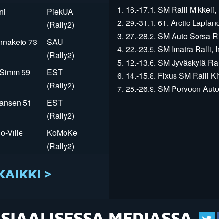
1. 16.-17.1. SM Ralli Mikkeli, 
ni
PiekUA
2. 29.-31.1. 61. Arctic Laplan
(Rally2)
3. 27.-28.2. SM Auto Sorsa Rii
innaketo 73
SAU
4. 22.-23.5. SM Imatra Ralli, I
(Rally2)
5. 12.-13.6. SM Jyväskylä Rall
r Simm 59
EST
6. 14.-15.8. Fixus SM Ralli Kit
(Rally2)
7. 25.-26.9. SM Porvoon Autop
Jansen 51
EST
(Rally2)
o-Ville
KoMoKe
(Rally2)
KAIKKI >