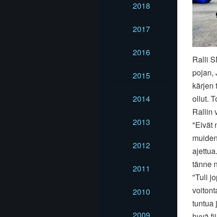
2018
2017
2016
Ralli S
pojan,
2015
kärjen 
2014
ollut.
Rallin 
2013
"Eivät 
muidenk
2012
ajettua
tänne 
2011
"Tuli j
voitont
2010
tuntua 
2009
hyvä fii