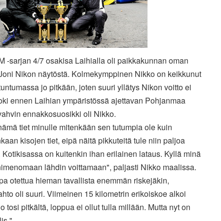
M -sarjan 4/7 osakisa Laihialla oli paikkakunnan oman
 Joni Nikon näytöstä. Kolmekymppinen Nikko on keikkunut
tuntumassa jo pitkään, joten suuri yllätys Nikon voitto ei
 Toki ennen Laihian ympäristössä ajettavan Pohjanmaa
vahvin ennakkosuosikki oli Nikko.
nämä tiet minulle mitenkään sen tutumpia ole kuin
aan kisojen tiet, eipä näitä pikkuteitä tule niin paljoa
. Kotikisassa on kuitenkin ihan erilainen lataus. Kyllä minä
nimenomaan lähdin voittamaan", paljasti Nikko maalissa.
opa otettua hieman tavallista enemmän riskejäkin,
ahto oli suuri. Viimeinen 15 kilometrin erikoiskoe alkoi
jo tosi pitkältä, loppua ei ollut tulla millään. Mutta nyt on
lis."