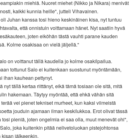
peampiakin miehiä. Nuoret miehet (Nikko ja Nikara) menivät
enosti, kaikki kunnia heille", jutteli Vihavainen.
 oli Juhan kanssa tosi hieno keskinäinen kisa, nyt tuntuu
htavalta, että onnistuin voittamaan hänet. Nyt saatiin hyvä
 kesäkauteen, joten eiköhän tästä vauhti parane kauden
ä. Kolme osakisaa on vielä jäljellä."
lo on voittanut tällä kaudella jo kolme osakilpailua.
maan tottunut Salo ei kuitenkaan suostunut myöntämään,
isi ihan kauhean pettynyt.
ä nyt tällä kertaa riittänyt, eikä tämä tosiaan ole sitä, mitä
tulin hakemaan. Täytyy myöntää, että ehkä vähän sitä
a terää vei pienet tekniset murheet, kun kaksi viimeistä
koetta jouduin ajamaan ilman keskilukkoa. Erot olivat tässä
 tosi pieniä, joten ongelmia ei saa olla, muut menevät ohi",
 Salo, joka kuitenkin pitää nelivetoluokan pistejohtonsa
 kisan jälkeenkin.