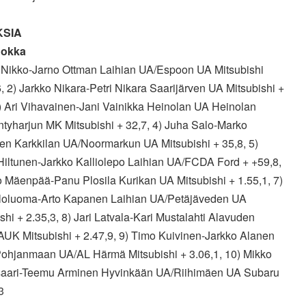
KSIA
uokka
i Nikko-Jarno Ottman Laihian UA/Espoon UA Mitsubishi
, 2) Jarkko Nikara-Petri Nikara Saarijärven UA Mitsubishi +
3) Ari Vihavainen-Jani Vainikka Heinolan UA Heinolan
tyharjun MK Mitsubishi + 32,7, 4) Juha Salo-Marko
en Karkkilan UA/Noormarkun UA Mitsubishi + 35,8, 5)
Hiltunen-Jarkko Kalliolepo Laihian UA/FCDA Ford + +59,8,
o Mäenpää-Panu Plosila Kurikan UA Mitsubishi + 1.55,1, 7)
loluoma-Arto Kapanen Laihian UA/Petäjäveden UA
shi + 2.35,3, 8) Jari Latvala-Kari Mustalahti Alavuden
UK Mitsubishi + 2.47,9, 9) Timo Kuivinen-Jarkko Alanen
Pohjanmaan UA/AL Härmä Mitsubishi + 3.06,1, 10) Mikko
aari-Teemu Arminen Hyvinkään UA/Riihimäen UA Subaru
3