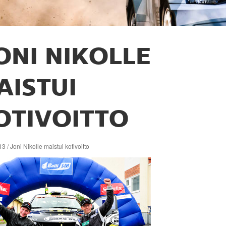
ONI NIKOLLE
AISTUI
OTIVOITTO
3 / Joni Nikolle maistui kotivoitto