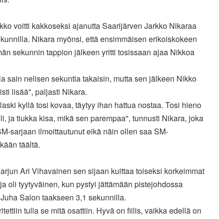
kko voitti kakkoseksi ajanutta Saarijärven Jarkko Nikaraa
ekunnilla. Nikara myönsi, että ensimmäisen erikoiskokeen
än sekunnin tappion jälkeen yritti tosissaan ajaa Nikkoa
la sain nelisen sekuntia takaisin, mutta sen jälkeen Nikko
isti lisää", paljasti Nikara.
laski kyllä tosi kovaa, täytyy ihan hattua nostaa. Tosi hieno
li, ja tiukka kisa, mikä sen parempaa", tunnusti Nikara, joka
SM-sarjaan ilmoittautunut eikä näin ollen saa SM-
äkään täältä.
rjun Ari Vihavainen sen sijaan kuittaa toiseksi korkeimmat
 ja oli tyytyväinen, kun pystyi jättämään pistejohdossa
 Juha Salon taakseen 3,1 sekunnilla.
itettiin tulla se mitä osattiin. Hyvä on fiilis, vaikka edellä on