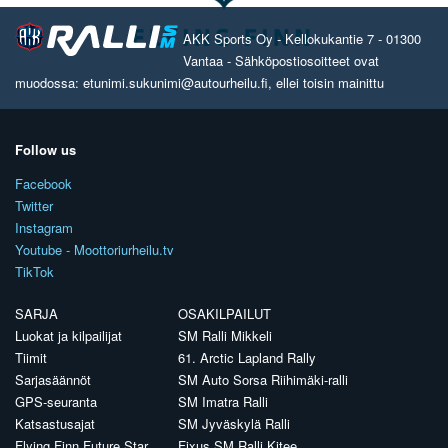
AKK Sports Oy - Kellokukantie 7 - 01300
Vantaa - Sähköpostiosoitteet ovat
muodossa: etunimi.sukunimi@autourheilu.fi, ellei toisin mainittu
Follow us
Facebook
Twitter
Instagram
Youtube - Moottoriurheilu.tv
TikTok
SARJA
OSAKILPAILUT
Luokat ja kilpailijat
SM Ralli Mikkeli
Tiimit
61. Arctic Lapland Rally
Sarjasäännöt
SM Auto Sorsa Riihimäki-ralli
GPS-seuranta
SM Imatra Ralli
Katsastusajat
SM Jyväskylä Ralli
Flying Finn Future Star
Fixus SM Ralli Kitee