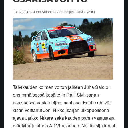
13.07.2013 / Juha Salon kauden neljäs osakisavoitto
Talvikauden kolmen voiton jälkeen Juha Salo oli
ensimmäisessä kesäkelin Ralli SM -sarjan
osakisassa vasta neljäs maalissa. Edelle ehtivät
kisan voittanut Joni Nikko, sarjan ulkopuolisena
ajava Jarkko Nikara sekä kauden pahin vastustaja
mäntyharjulainen Ari Vihavainen. Neljäs sija tuntui