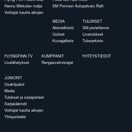
Hannu Mikkolan malja
SM Porvoon Autopalvelu Ralli
Voittajat kautta aikojen
MEDIA
TULOKSET
Akkreditointi
SM-pistetilanne
Uutiset
Livetulokset
Kuvagalleria
Tulosarkisto
FLYINGFINN.TV
KUMPPANIT
YHTEYSTIEDOT
Livelähetykset
Rengasvalmistajat
JUNIORIT
Osakilpailut
Media
Tulokset ja sarjapisteet
Sarjasäännöt
Voittajat kautta aikojen
Yhteystiedot