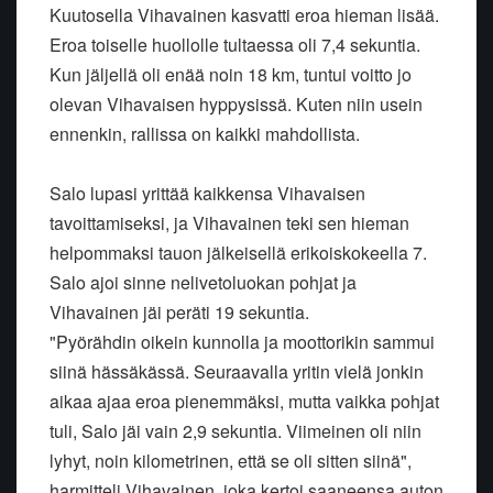
Kuutosella Vihavainen kasvatti eroa hieman lisää.
Eroa toiselle huollolle tultaessa oli 7,4 sekuntia.
Kun jäljellä oli enää noin 18 km, tuntui voitto jo
olevan Vihavaisen hyppysissä. Kuten niin usein
ennenkin, rallissa on kaikki mahdollista.
Salo lupasi yrittää kaikkensa Vihavaisen
tavoittamiseksi, ja Vihavainen teki sen hieman
helpommaksi tauon jälkeisellä erikoiskokeella 7.
Salo ajoi sinne nelivetoluokan pohjat ja
Vihavainen jäi peräti 19 sekuntia.
"Pyörähdin oikein kunnolla ja moottorikin sammui
siinä hässäkässä. Seuraavalla yritin vielä jonkin
aikaa ajaa eroa pienemmäksi, mutta vaikka pohjat
tuli, Salo jäi vain 2,9 sekuntia. Viimeinen oli niin
lyhyt, noin kilometrinen, että se oli sitten siinä",
harmitteli Vihavainen, joka kertoi saaneensa auton