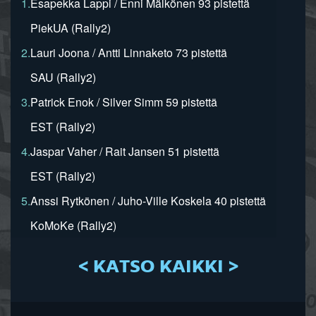
1.
Esapekka Lappi / Enni Mälkönen 93 pistettä
PiekUA (Rally2)
2.
Lauri Joona / Antti Linnaketo 73 pistettä
SAU (Rally2)
3.
Patrick Enok / Silver Simm 59 pistettä
EST (Rally2)
4.
Jaspar Vaher / Rait Jansen 51 pistettä
EST (Rally2)
5.
Anssi Rytkönen / Juho-Ville Koskela 40 pistettä
KoMoKe (Rally2)
< KATSO KAIKKI >