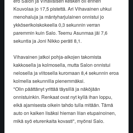
ero Salon ja Vihavaisen kesken oli ennen
Kouvolaa jo 17,5 pistettä. Ari Vihavainen uhkui
menohaluja ja mäntyharjulainen onnistui jo
ykköserikoiskokeella 0,3 sekunnin verran
paremmin kuin Salo. Teemu Asunmaa jäi 7,6
sekuntia ja Joni Nikko peräti 8,1.
Vihavainen jatkoi pohja-aikojen takomista
kakkosella ja kolmosella, mutta Salon onnistui
nelosella ja viitosella kuromaan 8,4 sekunnin eroa
kolmella sekunnilla pienemmäksi.
"Olin päättänyt yrittää täysillä ja näköjään
onnistuinkin. Renkaat ovat nyt kyllä ihan loppu,
eikä ajamisesta oikein tahdo tulla mitään. Tämä
auto on kaiken lisäksi hieman liian etupainoinen,
mikä syö eturenkaita kovasti", myönsi Salo.