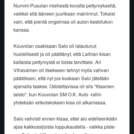
Nummi-Pusulan miehestä kovalta pettymykseltä,
vaikkei sitä ääneen juurikaan maininnut. Tokaisi
vain, että pientä ongelmaa oli auton keskilukon
kanssa.
Kouvolan osakisaan Salo oli latautunut
huolellisesti ja oli päättänyt, että Laihian kisan
kaltaista pettymystä ei toista tarvittaisi. Ari
Vihavainen oli itsekseen tehnyt myös vahvan
päätöksen, että nyt jos koskaan Salo jätetään
ajamalla taakse. Odotettavissa oli siis "titaanien
taisto", kun Kouvolan SM O.K. Auto -rallin
yhdeksän erikoiskokeen kisa oli alkamassa.
Salo vahvisti ennen kisaa, ettei aio edelleenkään
ajaa kakkossijoista loppukaudella - vaikka piste-