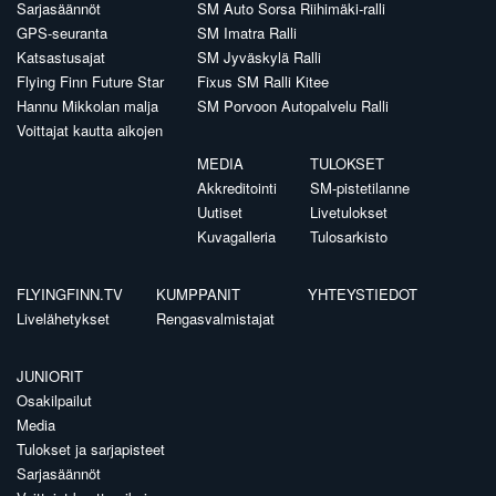
Sarjasäännöt
SM Auto Sorsa Riihimäki-ralli
GPS-seuranta
SM Imatra Ralli
Katsastusajat
SM Jyväskylä Ralli
Flying Finn Future Star
Fixus SM Ralli Kitee
Hannu Mikkolan malja
SM Porvoon Autopalvelu Ralli
Voittajat kautta aikojen
MEDIA
TULOKSET
Akkreditointi
SM-pistetilanne
Uutiset
Livetulokset
Kuvagalleria
Tulosarkisto
FLYINGFINN.TV
KUMPPANIT
YHTEYSTIEDOT
Livelähetykset
Rengasvalmistajat
JUNIORIT
Osakilpailut
Media
Tulokset ja sarjapisteet
Sarjasäännöt