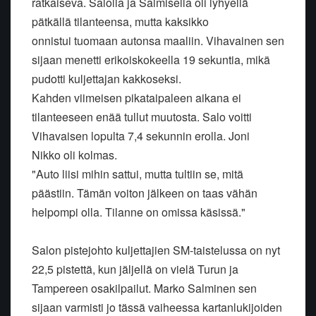
ratkaiseva. Salolla ja Salmisella oli lyhyellä
pätkällä tilanteensa, mutta kaksikko
onnistui tuomaan autonsa maaliin. Vihavainen sen
sijaan menetti erikoiskokeella 19 sekuntia, mikä
pudotti kuljettajan kakkoseksi.
Kahden viimeisen pikataipaleen aikana ei
tilanteeseen enää tullut muutosta. Salo voitti
Vihavaisen lopulta 7,4 sekunnin erolla. Joni
Nikko oli kolmas.
"Auto liisi mihin sattui, mutta tultiin se, mitä
päästiin. Tämän voiton jälkeen on taas vähän
helpompi olla. Tilanne on omissa käsissä."
Salon pistejohto kuljettajien SM-taistelussa on nyt
22,5 pistettä, kun jäljellä on vielä Turun ja
Tampereen osakilpailut. Marko Salminen sen
sijaan varmisti jo tässä vaiheessa kartanlukijoiden