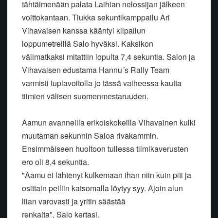
tähtäimenään palata Laihian nelossijan jälkeen
voittokantaan. Tiukka sekuntikamppailu Ari
Vihavaisen kanssa kääntyi kilpailun
loppumetreillä Salo hyväksi. Kaksikon
välimatkaksi mitattiin lopulta 7,4 sekuntia. Salon ja
Vihavaisen edustama Hannu´s Rally Team
varmisti tuplavoitolla jo tässä vaiheessa kautta
tiimien välisen suomenmestaruuden.
Aamun avanneilla erikoiskokeilla Vihavainen kulki
muutaman sekunnin Saloa rivakammin.
Ensimmäiseen huoltoon tullessa tiimikaverusten
ero oli 8,4 sekuntia.
"Aamu ei lähtenyt kulkemaan ihan niin kuin piti ja
osittain peiliin katsomalla löytyy syy. Ajoin alun
liian varovasti ja yritin säästää
renkaita", Salo kertasi.