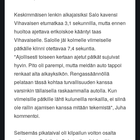
Keskimmäisen lenkin alkajaisiksi Salo kavensi
Vihavaisen etumatkaa 3,1 sekunnilla, mutta ennen
huoltoa ajettava erikoiskoe kääntyi taas
Vihavaiselle. Salolle jäi kolmelle viimeiselle
pätkälle kiinni otettavaa 7,4 sekuntia.
"Ajollisesti toiseen kertaan ajetut pätkät sujuivat
hyvin. Pito oli parempi, mutta meidän auto tappoi
renkaat alta aikayksikön. Rengassäännöllä
pelataan tässä kohtaa turvallisuuden kanssa
varsinkin tällaisella raskaammalla autolla. Kun
viimeisille pätkille lähti kuluneilla renkailla, ei siinä
ole rallin ajamisen kanssa mitään tekemistä", Juha
kommentoi.
Seitsemäs pikataival oli kilpailun voiton osalta