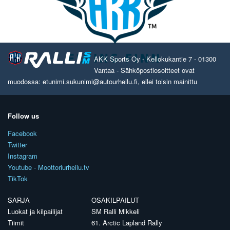
AKK Sports Oy - Kellokukantie 7 - 01300
Vantaa - Sähköpostiosoitteet ovat
muodossa: etunimi.sukunimi@autourheilu.fi, ellei toisin mainittu
Follow us
Facebook
Twitter
Instagram
Youtube - Moottoriurheilu.tv
TikTok
SARJA
OSAKILPAILUT
Luokat ja kilpailijat
SM Ralli Mikkeli
Tiimit
61. Arctic Lapland Rally