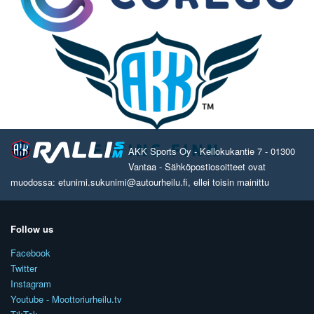
AKK Sports Oy - Kellokukantie 7 - 01300
Vantaa - Sähköpostiosoitteet ovat
muodossa: etunimi.sukunimi@autourheilu.fi, ellei toisin mainittu
Follow us
Facebook
Twitter
Instagram
Youtube - Moottoriurheilu.tv