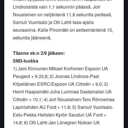
Lindroosista vain 1,1 sekunnin päässä. Jori
Nousiainen on neljäntenä 11,8 sekuntia perässä,
Samuli Vuorisalo ja Olli Lahti tasa-ajalla
seuraavina. Kalle Pinomäki on seitsemäntenä 15,
sekuntia jääneenä.
Tilanne ek:n 2/9 jälkeen:
SM3-luokka
1) Jaro Kinnunen-Mikael Korhonen Espoon UA
Peugeot + 9.33,8; 2) Joonas Lindroos-Pasi
Kilpeläinen ESRC/Espoon UA Citroën + 9,0; 3)
Henri Haapamäki-Juha Lummaa Sastamalan UA
Citroën + 10,1; 4) Jori Nousiainen-Tero Rönnemaa
Lapinlahden AU Ford + 11,8; 5) Samuli Vuorisalo-
Eetu-Pekka Hellsten Kyrön Seudun UA Ford +
14,8; 6) Olli Lahti-Jan Lönegren Nokian UA