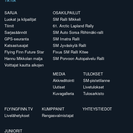
TikTok
SARJA
OSAKILPAILUT
Luokat ja kilpailijat
SM Ralli Mikkeli
Tiimit
61. Arctic Lapland Rally
Sarjasäännöt
SM Auto Sorsa Riihimäki-ralli
GPS-seuranta
SM Imatra Ralli
Katsastusajat
SM Jyväskylä Ralli
Flying Finn Future Star
Fixus SM Ralli Kitee
Hannu Mikkolan malja
SM Porvoon Autopalvelu Ralli
Voittajat kautta aikojen
MEDIA
TULOKSET
Akkreditointi
SM-pistetilanne
Uutiset
Livetulokset
Kuvagalleria
Tulosarkisto
FLYINGFINN.TV
KUMPPANIT
YHTEYSTIEDOT
Livelähetykset
Rengasvalmistajat
JUNIORIT