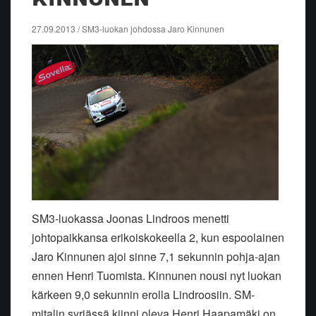
27.09.2013 / SM3-luokan johdossa Jaro Kinnunen
SM3-luokassa Joonas Lindroos menetti
johtopaikkansa erikoiskokeella 2, kun espoolainen
Jaro Kinnunen ajoi sinne 7,1 sekunnin pohja-ajan
ennen Henri Tuomista. Kinnunen nousi nyt luokan
kärkeen 9,0 sekunnin erolla Lindroosiin. SM-
mitalin syrjässä kiinni oleva Henri Haapamäki on