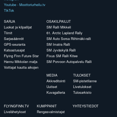
Youtube - Moottoriurheilu.tv
TikTok
SARJA
OSAKILPAILUT
Luokat ja kilpailijat
SM Ralli Mikkeli
Tiimit
61. Arctic Lapland Rally
Sarjasäännöt
SM Auto Sorsa Riihimäki-ralli
GPS-seuranta
SM Imatra Ralli
Katsastusajat
SM Jyväskylä Ralli
Flying Finn Future Star
Fixus SM Ralli Kitee
Hannu Mikkolan malja
SM Porvoon Autopalvelu Ralli
Voittajat kautta aikojen
MEDIA
TULOKSET
Akkreditointi
SM-pistetilanne
Uutiset
Livetulokset
Kuvagalleria
Tulosarkisto
FLYINGFINN.TV
KUMPPANIT
YHTEYSTIEDOT
Livelähetykset
Rengasvalmistajat