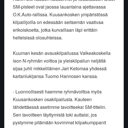
SM-pisteet ovat jaossa lauantaina ajettavassa
O.K.Auto-rallissa. Kuusankosken ympäristössä
kilpailijoilla on edessään seitsemän vaativaa
erikoiskoetta, jotka kurvaillaan läpi erittäin
helteisissä olosuhteissa.
Kuuman kesän avauskilpailussa Valkeakoskella
ison N-ryhmän voittoa ja yleiskilpailun neljättä
sijaa juhli mikkeliläinen Jari Ketomaa yhdessä
kartanlukijansa Tuomo Hannosen kanssa.
- Luonnollisesti haemme ryhmävoittoa myös
Kuusankosken osakilpailusta. Kauteen
lähdettäessä asetimme tavoitteeksi SM-tittelin.
Sen tavoitteen täyttymistä toki auttaisi, jos
pystymme pitämään kovimmat kilpakumppanit