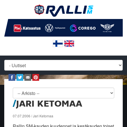
JARI KETOMAA
07.07.2006 / Jari Ketomaa
Rallin SM-kauden kuudennet ja kesäkauden toiset