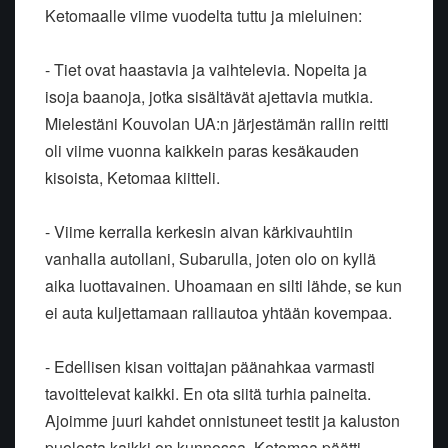
Ketomaalle viime vuodelta tuttu ja mieluinen:
- Tiet ovat haastavia ja vaihtelevia. Nopeita ja
isoja baanoja, jotka sisältävät ajettavia mutkia.
Mielestäni Kouvolan UA:n järjestämän rallin reitti
oli viime vuonna kaikkein paras kesäkauden
kisoista, Ketomaa kiitteli.
- Viime kerralla kerkesin aivan kärkivauhtiin
vanhalla autollani, Subarulla, joten olo on kyllä
aika luottavainen. Uhoamaan en silti lähde, se kun
ei auta kuljettamaan ralliautoa yhtään kovempaa.
- Edellisen kisan voittajan päänahkaa varmasti
tavoittelevat kaikki. En ota siitä turhia paineita.
Ajoimme juuri kahdet onnistuneet testit ja kaluston
puolesta kaikki on kunnossa, Ketomaa päätti.