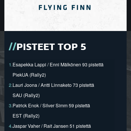
PISTEET TOP 5
1.
Esapekka Lappi / Enni Mälkönen 93 pistettä
PiekUA (Rally2)
2.
Lauri Joona / Antti Linnaketo 73 pistettä
SAU (Rally2)
3.
Patrick Enok / Silver Simm 59 pistettä
EST (Rally2)
4.
Jaspar Vaher / Rait Jansen 51 pistettä