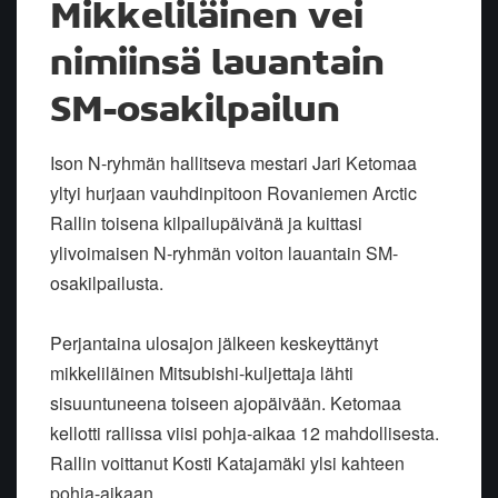
Mikkeliläinen vei
nimiinsä lauantain
SM-osakilpailun
Ison N-ryhmän hallitseva mestari Jari Ketomaa
yltyi hurjaan vauhdinpitoon Rovaniemen Arctic
Rallin toisena kilpailupäivänä ja kuittasi
ylivoimaisen N-ryhmän voiton lauantain SM-
osakilpailusta.
Perjantaina ulosajon jälkeen keskeyttänyt
mikkeliläinen Mitsubishi-kuljettaja lähti
sisuuntuneena toiseen ajopäivään. Ketomaa
kellotti rallissa viisi pohja-aikaa 12 mahdollisesta.
Rallin voittanut Kosti Katajamäki ylsi kahteen
pohja-aikaan.