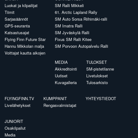
Luokat ja kilpailijat
SM Ralli Mikkeli
Tiimit
61. Arctic Lapland Rally
Sarjasäännöt
SM Auto Sorsa Riihimäki-ralli
GPS-seuranta
SM Imatra Ralli
Katsastusajat
SM Jyväskylä Ralli
Flying Finn Future Star
Fixus SM Ralli Kitee
Hannu Mikkolan malja
SM Porvoon Autopalvelu Ralli
Voittajat kautta aikojen
MEDIA
TULOKSET
Akkreditointi
SM-pistetilanne
Uutiset
Livetulokset
Kuvagalleria
Tulosarkisto
FLYINGFINN.TV
KUMPPANIT
YHTEYSTIEDOT
Livelähetykset
Rengasvalmistajat
JUNIORIT
Osakilpailut
Media