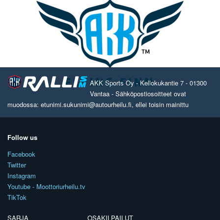
AKK Sports Oy - Kellokukantie 7 - 01300
Vantaa - Sähköpostiosoitteet ovat
muodossa: etunimi.sukunimi@autourheilu.fi, ellei toisin mainittu
Follow us
Facebook
Twitter
Instagram
Youtube - Moottoriurheilu.tv
TikTok
SARJA
OSAKILPAILUT