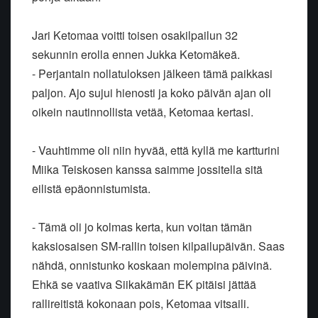
Jari Ketomaa voitti toisen osakilpailun 32
sekunnin erolla ennen Jukka Ketomäkeä.
- Perjantain nollatuloksen jälkeen tämä paikkasi
paljon. Ajo sujui hienosti ja koko päivän ajan oli
oikein nautinnollista vetää, Ketomaa kertasi.
- Vauhtimme oli niin hyvää, että kyllä me kartturini
Miika Teiskosen kanssa saimme jossitella sitä
eilistä epäonnistumista.
- Tämä oli jo kolmas kerta, kun voitan tämän
kaksiosaisen SM-rallin toisen kilpailupäivän. Saas
nähdä, onnistunko koskaan molempina päivinä.
Ehkä se vaativa Siikakämän EK pitäisi jättää
rallireitistä kokonaan pois, Ketomaa vitsaili.