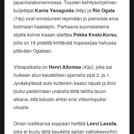
japanilaiskomennossa. Toyotan kehitysohjelman
kuljettajat
Kanta Yanaguida
(98p) ja
Rio Ogata
(74p) ovat onnistuneet repimään jo pienoista eroa
kotimaan haastajiin. Parhaana suomalaisena
sijalta kolme kisaan starttaa
Pekka Keski-Korsu
,
jolla on 18 pistettä kirittävää hopeasijaa hallussa
pitävään Ogataan.
Vitospaikalla on
Henri Altomaa
(43p), joka sai
huikean alun kaudelleen ajamalla sijat 2. ja 1.
Jyväskylässä auto kuitenkin kaatui rajusti ja tiimi
joutui paiskimaan urakalla töitä tallilla tauon
aikana, että kalusto ehtisi ensi viikonlopuksi
viivalle.
Oman lusikkansa soppaan heittää
Leevi Lassila
,
joka ei kuulu tällä kaudella sarjan vakiokasvoihin.