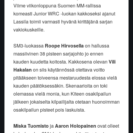
Viime viikonloppuna Suomen MM-rallissa
komeasti Junior WRC -luokan kakkoseksi ajanut
Lassila toimii varmasti hyvänä kirittäjänä sarjan
vakiokuskeille.
SM3-luokassa
Roope Hirvosella
on hallussa
massiivinen 38 pisteen sarjajohto jo ennen
kauden kuudetta koitosta. Kakkosena olevan
Vili
Hakalan
on siis käytännössä otettava voitto
pitääkseen toiveensa mestaruudesta elossa vielä
kauden päätöksessäkin. Skenaarioita on toki
olemassa vielä monia, kun Kiteen osakilpailun
jälkeen jokaiselta kilpailijalta otetaan huonoimman
osakilpailun pisteet pois laskuista.
Miska Tuomisto
ja
Aaron Holopainen
ovat olleet