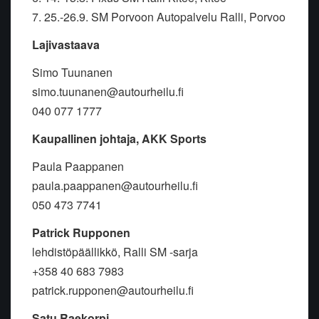
7. 25.-26.9. SM Porvoon Autopalvelu Ralli, Porvoo
Lajivastaava
Simo Tuunanen
simo.tuunanen@autourheilu.fi
040 077 1777
Kaupallinen johtaja, AKK Sports
Paula Paappanen
paula.paappanen@autourheilu.fi
050 473 7741
Patrick Rupponen
lehdistöpäällikkö, Ralli SM -sarja
+358 40 683 7983
patrick.rupponen@autourheilu.fi
Satu Raekorpi