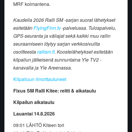
MRF kolmantena.
Kaudella 2026 Ralli SM -sarjan suorat lähetykset
esitetään
FlyingFinn.tv
-palvelussa. Tulospalvelu,
GPS-seuranta ja väliajat sekä kaikki muu rallin
seuraamiseen löytyy sarjan verkkosivuilta
osoitteesta
rallism.fi
. Koostelähetykset esitetään
kilpailun jälkeisenä sunnuntaina Yle TV2 -
kanavalla ja Yle Areenassa.
Kilpailuun ilmoittautuneet
Fixus SM Ralli Kitee: reitti & aikataulu
Kilpailun aikataulu
Lauantai 14.8.2026
09:01 LÄHTÖ Kiteen tori