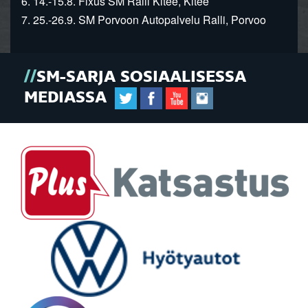
6. 14.-15.8. Fixus SM Ralli Kitee, Kitee
7. 25.-26.9. SM Porvoon Autopalvelu Ralli, Porvoo
SM-SARJA SOSIAALISESSA
MEDIASSA