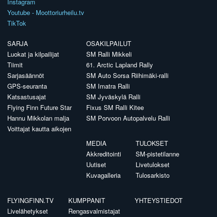
Instagram
Youtube - Moottoriurheilu.tv
TikTok
SARJA
OSAKILPAILUT
Luokat ja kilpailijat
SM Ralli Mikkeli
Tiimit
61. Arctic Lapland Rally
Sarjasäännöt
SM Auto Sorsa Riihimäki-ralli
GPS-seuranta
SM Imatra Ralli
Katsastusajat
SM Jyväskylä Ralli
Flying Finn Future Star
Fixus SM Ralli Kitee
Hannu Mikkolan malja
SM Porvoon Autopalvelu Ralli
Voittajat kautta aikojen
MEDIA
TULOKSET
Akkreditointi
SM-pistetilanne
Uutiset
Livetulokset
Kuvagalleria
Tulosarkisto
FLYINGFINN.TV
KUMPPANIT
YHTEYSTIEDOT
Livelähetykset
Rengasvalmistajat