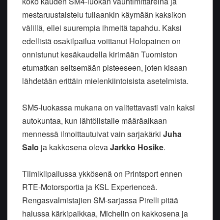
koko kauden SM4-luokan vauhtimittareina ja
mestaruustaistelu tullaankin käymään kaksikon
välillä, ellei suurempia ihmeitä tapahdu. Kaksi
edellistä osakilpailua voittanut Holopainen on
onnistunut kesäkaudella kirimään Tuomiston
etumatkan seitsemään pisteeseen, joten kisaan
lähdetään erittäin mielenkiintoisista asetelmista.
SM5-luokassa mukana on valitettavasti vain kaksi
autokuntaa, kun lähtölistalle määräaikaan
mennessä ilmoittautuivat vain sarjakärki
Juha
Salo
ja kakkosena oleva
Jarkko Hosike
.
Tiimikilpailussa ykkösenä on Printsport ennen
RTE-Motorsportia ja KSL Experienceä.
Rengasvalmistajien SM-sarjassa Pirelli pitää
halussa kärkipaikkaa, Michelin on kakkosena ja