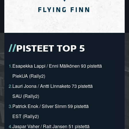
PISTEET TOP 5
1.
Esapekka Lappi / Enni Mälkönen 93 pistettä
PiekUA (Rally2)
2.
Lauri Joona / Antti Linnaketo 73 pistettä
SAU (Rally2)
3.
Patrick Enok / Silver Simm 59 pistettä
EST (Rally2)
4.
Jaspar Vaher / Rait Jansen 51 pistettä