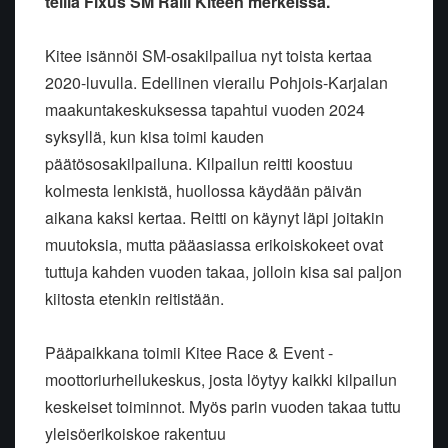
teillä Fixus SM Ralli Kiteen merkeissä.
Kitee isännöi SM-osakilpailua nyt toista kertaa
2020-luvulla. Edellinen vierailu Pohjois-Karjalan
maakuntakeskuksessa tapahtui vuoden 2024
syksyllä, kun kisa toimi kauden
päätösosakilpailuna. Kilpailun reitti koostuu
kolmesta lenkistä, huollossa käydään päivän
aikana kaksi kertaa. Reitti on käynyt läpi joitakin
muutoksia, mutta pääasiassa erikoiskokeet ovat
tuttuja kahden vuoden takaa, jolloin kisa sai paljon
kiitosta etenkin reitistään.
Pääpaikkana toimii Kitee Race & Event -
moottoriurheilukeskus, josta löytyy kaikki kilpailun
keskeiset toiminnot. Myös parin vuoden takaa tuttu
yleisöerikoiskoe rakentuu