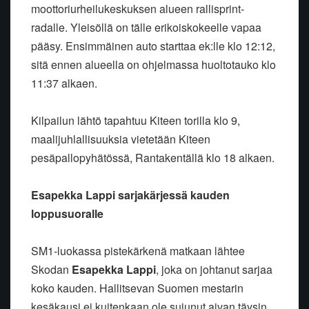
moottoriurheilukeskuksen alueen rallisprint-
radalle. Yleisöllä on tälle erikoiskokeelle vapaa
pääsy. Ensimmäinen auto starttaa ek:lle klo 12:12,
sitä ennen alueella on ohjelmassa huoltotauko klo
11:37 alkaen.
Kilpailun lähtö tapahtuu Kiteen torilla klo 9,
maalijuhlallisuuksia vietetään Kiteen
pesäpallopyhätössä, Rantakentällä klo 18 alkaen.
Esapekka Lappi sarjakärjessä kauden
loppusuoralle
SM1-luokassa pistekärkenä matkaan lähtee
Skodan
Esapekka Lappi
, joka on johtanut sarjaa
koko kauden. Hallitsevan Suomen mestarin
kesäkausi ei kuitenkaan ole sujunut aivan täysin