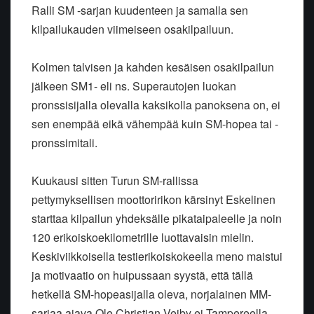
Ralli SM -sarjan kuudenteen ja samalla sen
kilpailukauden viimeiseen osakilpailuun.
Kolmen talvisen ja kahden kesäisen osakilpailun
jälkeen SM1- eli ns. Superautojen luokan
pronssisijalla olevalla kaksikolla panoksena on, ei
sen enempää eikä vähempää kuin SM-hopea tai -
pronssimitali.
Kuukausi sitten Turun SM-rallissa
pettymyksellisen moottoririkon kärsinyt Eskelinen
starttaa kilpailun yhdeksälle pikataipaleelle ja noin
120 erikoiskoekilometrille luottavaisin mielin.
Keskiviikkoisella testierikoiskokeella meno maistui
ja motivaatio on huipussaan syystä, että tällä
hetkellä SM-hopeasijalla oleva, norjalainen MM-
sarjaa ajava Ole Christian Veiby ei Tampereella