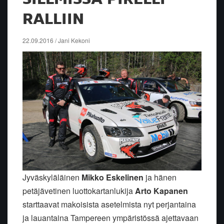
RALLIIN
22.09.2016 / Jani Kekoni
Jyväskyläläinen
Mikko Eskelinen
ja hänen
petäjävetinen luottokartanlukija
Arto Kapanen
starttaavat makoisista asetelmista nyt perjantaina
ja lauantaina Tampereen ympäristössä ajettavaan