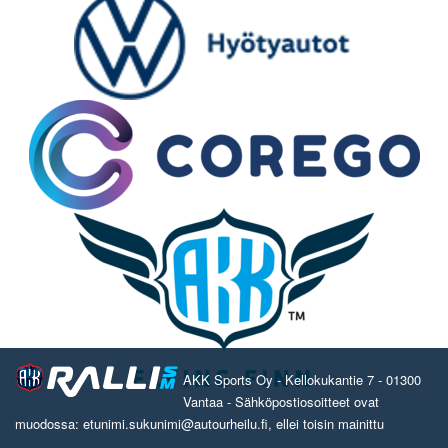
AKK Sports Oy - Kellokukantie 7 - 01300
Vantaa - Sähköpostiosoitteet ovat
muodossa: etunimi.sukunimi@autourheilu.fi, ellei toisin mainittu