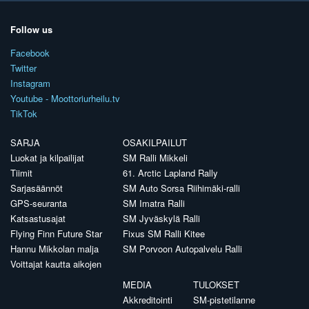
Follow us
Facebook
Twitter
Instagram
Youtube - Moottoriurheilu.tv
TikTok
SARJA
OSAKILPAILUT
Luokat ja kilpailijat
SM Ralli Mikkeli
Tiimit
61. Arctic Lapland Rally
Sarjasäännöt
SM Auto Sorsa Riihimäki-ralli
GPS-seuranta
SM Imatra Ralli
Katsastusajat
SM Jyväskylä Ralli
Flying Finn Future Star
Fixus SM Ralli Kitee
Hannu Mikkolan malja
SM Porvoon Autopalvelu Ralli
Voittajat kautta aikojen
MEDIA
TULOKSET
Akkreditointi
SM-pistetilanne