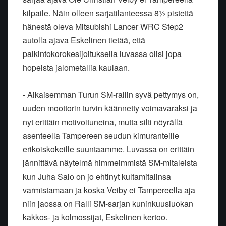
kilpaile. Näin olleen sarjatilanteessa 8½ pistettä
hänestä oleva Mitsubishi Lancer WRC Step2
autolla ajava Eskelinen tietää, että
palkintokorokesijoituksella luvassa olisi jopa
hopeista jalometallia kaulaan.
- Aikaisemman Turun SM-rallin syvä pettymys on,
uuden moottorin turvin käännetty voimavaraksi ja
nyt erittäin motivoituneina, mutta silti nöyrällä
asenteella Tampereen seudun kimuranteille
erikoiskokeille suuntaamme. Luvassa on erittäin
jännittävä näytelmä himmeimmistä SM-mitaleista
kun Juha Salo on jo ehtinyt kultamitalinsa
varmistamaan ja koska Veiby ei Tampereella aja
niin jaossa on Ralli SM-sarjan kuninkuusluokan
kakkos- ja kolmossijat, Eskelinen kertoo.