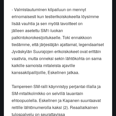
- Valmistautuminen kilpailuun on mennyt
erinomaisesti kun testierikoiskokeelta löysimme
lisää vauhtia ja sen myötä tavoitteet on
jälleen asetettu SM1-luokan
palkintokorokesijoitukselle. Toki ennakkoon
tiedämme, että järjestäjän ajattamat, legendaariset
Jyväskylän Suurajojen erikoiskokeet ovat erittäin
vaativia, mutta onneksi sekin lähtökohta on sama
kaikille samoista mitaleista ajaville
kanssakilpailijoille, Eskelinen jatkaa.
Tampereen SM-ralli käynnistyy perjantai-illalla ja
SM-mitalikolmikko on selvillä lauantain
ehtoopuolella. Eskelinen ja Kapanen suuntaavat
reitille lähtönumerolla kaksi (2). Reaaliaikainen
tulospalvelu on seurattavissa