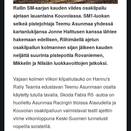
Rallin SM-sarjan kauden viides osakilpailu
ajetaan lauantaina Kouvolassa. SM1-luokan
selkeä pistejohtaja Teemu Asunmaa yhdessä
kartanlukijansa Jonne Halttusen kanssa lähtee
hakemaan edellisen, Riihimäellä ajetun
osakilpailun kolmannen sijan jälkeen kauden
neljättä suurinta pistepottia Rovaniemen,
Mikkelin ja Nilsiän luokkavoittojen jatkoksi.
Vajaan kolmen viikon kilpailutauko on Hannu's
Rally Teamia edustavan Teemu Asunmaan osalta
käytetty tutulla tavalla. Skoda Fabia R5 -autoa on
huollettu Asunmaa Racingin tiloissa Alavudella ja
Kouvolan osakilpailuun valmistavat testit ajettiin
viime viikonloppuna Keski-Suomen tunnetusti
nopeilla sorateillä.