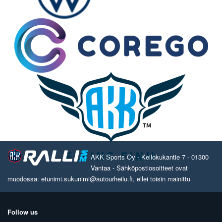
AKK Sports Oy - Kellokukantie 7 - 01300
Vantaa - Sähköpostiosoitteet ovat
muodossa: etunimi.sukunimi@autourheilu.fi, ellei toisin mainittu
Follow us