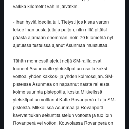
vaikka kilometrit vähiin jäivätkin.
- Ihan hyviä ideoita tuli. Tietysti jos kisaa varten
tekee ihan uusia juttuja paljon, niin niitä pitäisi
päästä ajamaan enemmän, noin 70 kilometriä nyt
ajetuissa testeissä ajanut Asunmaa muistuttaa.
Tähän mennessä ajetut neljä SM-rallia ovat
tuoneet Asunmaalle yleiskilpailun osalta kaksi
voittoa, yhden kakkos- ja yhden kolmossijan. SM-
pisteissä Asunmaa on napannut näistä ralleista
kolme suurinta pistepottia, koska Mikkelissä
yleiskilpailun voittanut Kalle Rovanperä ei aja SM-
pisteistä. Mikkelissä Asunmaa ja Rovanperä
kävivät tiukan sekuntitaistelun voitosta ja tuolloin
Rovanperä vei voiton. Kouvolassa Rovanperä on