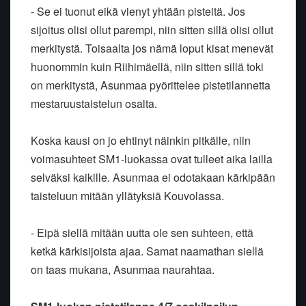
- Se ei tuonut eikä vienyt yhtään pisteitä. Jos
sijoitus olisi ollut parempi, niin sitten sillä olisi ollut
merkitystä. Toisaalta jos nämä loput kisat menevät
huonommin kuin Riihimäellä, niin sitten sillä toki
on merkitystä, Asunmaa pyörittelee pistetilannetta
mestaruustaistelun osalta.
Koska kausi on jo ehtinyt näinkin pitkälle, niin
voimasuhteet SM1-luokassa ovat tulleet aika lailla
selväksi kaikille. Asunmaa ei odotakaan kärkipään
taisteluun mitään yllätyksiä Kouvolassa.
- Eipä siellä mitään uutta ole sen suhteen, että
ketkä kärkisijoista ajaa. Samat naamathan siellä
on taas mukana, Asunmaa naurahtaa.