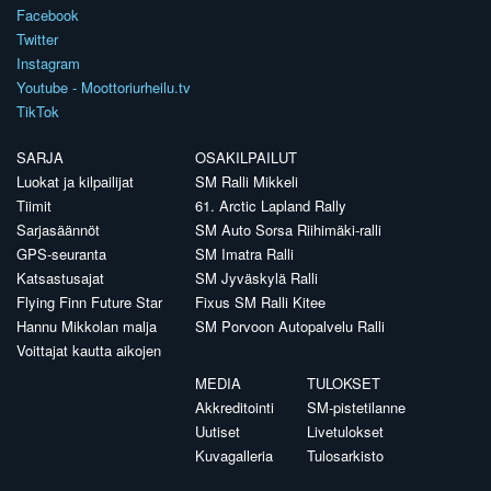
Facebook
Twitter
Instagram
Youtube - Moottoriurheilu.tv
TikTok
SARJA
OSAKILPAILUT
Luokat ja kilpailijat
SM Ralli Mikkeli
Tiimit
61. Arctic Lapland Rally
Sarjasäännöt
SM Auto Sorsa Riihimäki-ralli
GPS-seuranta
SM Imatra Ralli
Katsastusajat
SM Jyväskylä Ralli
Flying Finn Future Star
Fixus SM Ralli Kitee
Hannu Mikkolan malja
SM Porvoon Autopalvelu Ralli
Voittajat kautta aikojen
MEDIA
TULOKSET
Akkreditointi
SM-pistetilanne
Uutiset
Livetulokset
Kuvagalleria
Tulosarkisto