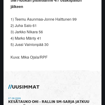
SM1-luokan pistetilanne 4/7 osakilpailun
jälkeen
1) Teemu Asunmaa-Jonne Halttunen 99
2) Juha Salo 61
3) Jarkko Nikara 56
4) Marko Mänty 41
5) Jussi Vainionpää 30
Kuva: Mika Ojala/RPF
UUSIMMAT
07.08.2026
KESÄTAUKO OHI - RALLIN SM-SARJA JATKUU