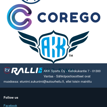
AKK Sports Oy - Kellokukantie 7 - 01300
Vantaa - Sähköpostiosoitteet ovat
muodossa: etunimi.sukunimi@autourheilu.fi, ellei toisin mainittu
Follow us
Facebook