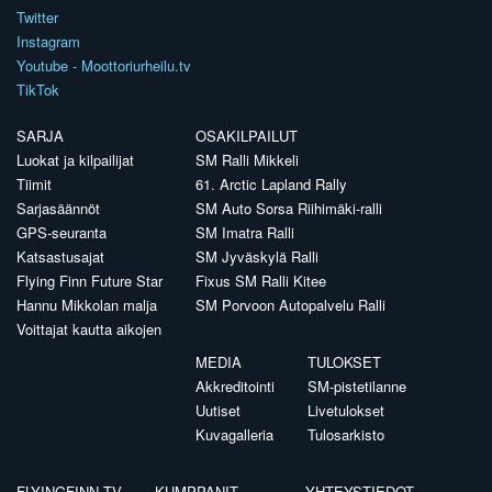
Twitter
Instagram
Youtube - Moottoriurheilu.tv
TikTok
SARJA
OSAKILPAILUT
Luokat ja kilpailijat
SM Ralli Mikkeli
Tiimit
61. Arctic Lapland Rally
Sarjasäännöt
SM Auto Sorsa Riihimäki-ralli
GPS-seuranta
SM Imatra Ralli
Katsastusajat
SM Jyväskylä Ralli
Flying Finn Future Star
Fixus SM Ralli Kitee
Hannu Mikkolan malja
SM Porvoon Autopalvelu Ralli
Voittajat kautta aikojen
MEDIA
TULOKSET
Akkreditointi
SM-pistetilanne
Uutiset
Livetulokset
Kuvagalleria
Tulosarkisto
FLYINGFINN.TV
KUMPPANIT
YHTEYSTIEDOT