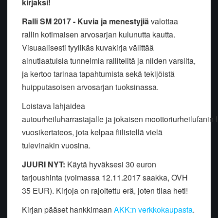
kirjaksi!
Ralli SM 2017 - Kuvia ja menestyjiä
valottaa
rallin kotimaisen arvosarjan kulunutta kautta.
Visuaalisesti tyylikäs kuvakirja välittää
ainutlaatuisia tunnelmia ralliteiltä ja niiden varsilta,
ja kertoo tarinaa tapahtumista sekä tekijöistä
huipputasoisen arvosarjan tuoksinassa.
Loistava lahjaidea
autourheiluharrastajalle ja jokaisen moottoriurheilufanin
vuosikertateos, jota kelpaa fiilistellä vielä
tulevinakin vuosina.
JUURI NYT:
Käytä hyväksesi 30 euron
tarjoushinta (voimassa 12.11.2017 saakka, OVH
35 EUR). Kirjoja on rajoitettu erä, joten tilaa heti!
Kirjan pääset hankkimaan
AKK:n verkkokaupasta
.