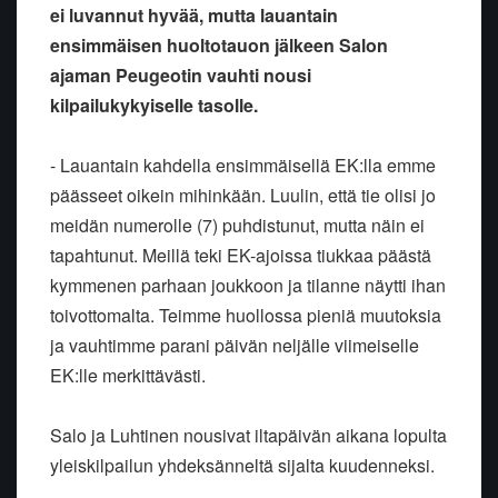
ei luvannut hyvää, mutta lauantain
ensimmäisen huoltotauon jälkeen Salon
ajaman Peugeotin vauhti nousi
kilpailukykyiselle tasolle.
- Lauantain kahdella ensimmäisellä EK:lla emme
päässeet oikein mihinkään. Luulin, että tie olisi jo
meidän numerolle (7) puhdistunut, mutta näin ei
tapahtunut. Meillä teki EK-ajoissa tiukkaa päästä
kymmenen parhaan joukkoon ja tilanne näytti ihan
toivottomalta. Teimme huollossa pieniä muutoksia
ja vauhtimme parani päivän neljälle viimeiselle
EK:lle merkittävästi.
Salo ja Luhtinen nousivat iltapäivän aikana lopulta
yleiskilpailun yhdeksänneltä sijalta kuudenneksi.