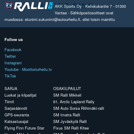
AKK Sports Oy - Kellokukantie 7 - 01300
Vantaa - Sähköpostiosoitteet ovat
muodossa: etunimi.sukunimi@autourheilu.fi, ellei toisin mainittu
Follow us
Facebook
Twitter
Instagram
Youtube - Moottoriurheilu.tv
TikTok
SARJA
OSAKILPAILUT
Luokat ja kilpailijat
SM Ralli Mikkeli
Tiimit
61. Arctic Lapland Rally
Sarjasäännöt
SM Auto Sorsa Riihimäki-ralli
GPS-seuranta
SM Imatra Ralli
Katsastusajat
SM Jyväskylä Ralli
Flying Finn Future Star
Fixus SM Ralli Kitee