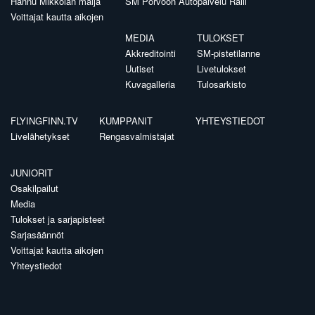
Hannu Mikkolan malja
SM Porvoon Autopalvelu Ralli
Voittajat kautta aikojen
MEDIA
TULOKSET
Akkreditointi
SM-pistetilanne
Uutiset
Livetulokset
Kuvagalleria
Tulosarkisto
FLYINGFINN.TV
KUMPPANIT
YHTEYSTIEDOT
Livelähetykset
Rengasvalmistajat
JUNIORIT
Osakilpailut
Media
Tulokset ja sarjapisteet
Sarjasäännöt
Voittajat kautta aikojen
Yhteystiedot