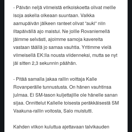
- Päivän neljä viimeistä erikoiskoetta olivat meille
isoja askelia oikeaan suuntaan. Vaikka
aamupäivän jälkeen ranteet olivat ”auki” niin
iltapäivällä ajo maistui. Ne joille Rovaniemellä
jäimme selvästi, ajoimme samoja kavereita
vastaan täällä jo samaa vauhtia. Yritimme vielä
viimeisellä EK:lla nousta viidenneksi, mutta se nyt
jäi sitten 2,3 sekunnin päähän.
- Pitää samalla jakaa rallin voittaja Kalle
Rovanperälle tunnustusta. On hänen vauhtinsa
julmaa. Ei SM-tason kuljettajille ole hänelle sanan
sijaa. Onnittelut Kallelle toisesta peräkkäisestä SM
Vaakuna-rallin voitosta, Salo muistutti.
Kahden viikon kuluttua ajettavaan talvikauden