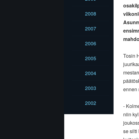
osakil
2008
viikon
Asunma
2007
ensimm
mahdol
2006
Tosin H
2005
juurika
mestaru
2004
päätösk
2003
ennen 
2002
- Kolme
niin ky
joukoss
se silt