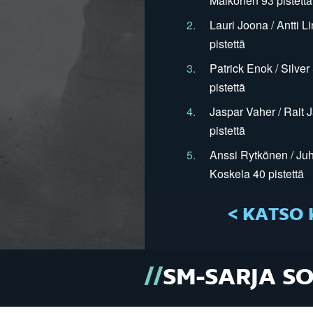
Mälkönen 93 pistettä
2.
Lauri Joona / Antti L
pistettä
3.
Patrick Enok / Silve
pistettä
4.
Jaspar Vaher / Rait 
pistettä
5.
Anssi Rytkönen / Juh
Koskela 40 pistettä
< KATSO 
SM-SARJA S