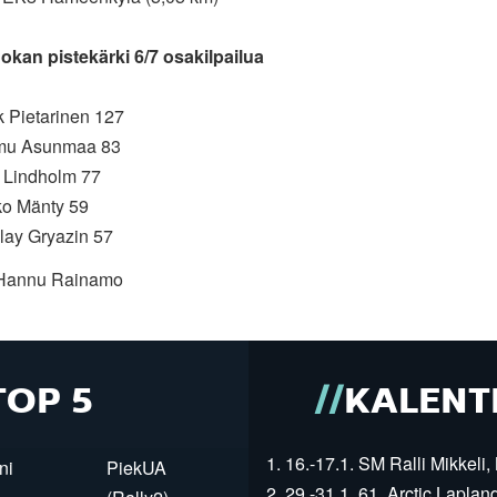
okan pistekärki 6/7 osakilpailua
k Pietarinen 127
mu Asunmaa 83
l Lindholm 77
ko Mänty 59
lay Gryazin 57
 Hannu Rainamo
TOP 5
KALENT
1. 16.-17.1. SM Ralli Mikkeli, 
ni
PiekUA
2. 29.-31.1. 61. Arctic Laplan