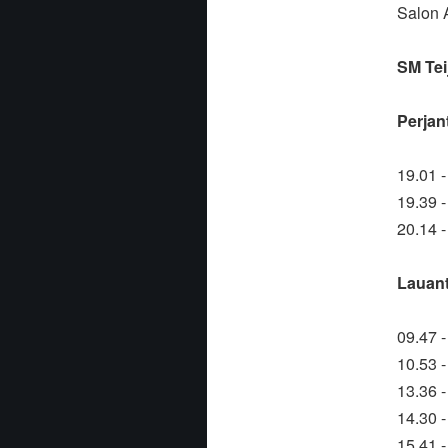
Salon 
SM Tei
Perjant
19.01 
19.39 
20.14 -
Lauant
09.47 
10.53 
13.36 
14.30 
15.41 