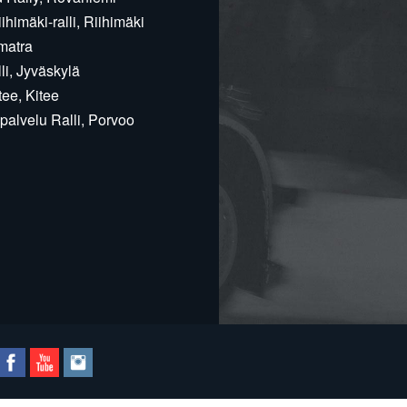
himäki-ralli, Riihimäki
matra
i, Jyväskylä
ee, Kitee
alvelu Ralli, Porvoo