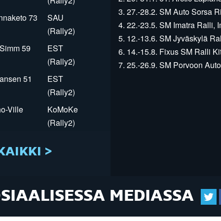
(Rally2)
3. 27.-28.2. SM Auto Sorsa Rii
innaketo 73
SAU
4. 22.-23.5. SM Imatra Ralli, I
(Rally2)
5. 12.-13.6. SM Jyväskylä Rall
r Simm 59
EST
6. 14.-15.8. Fixus SM Ralli Kit
(Rally2)
7. 25.-26.9. SM Porvoon Autop
Jansen 51
EST
(Rally2)
o-Ville
KoMoKe
(Rally2)
KAIKKI >
OSIAALISESSA MEDIASSA