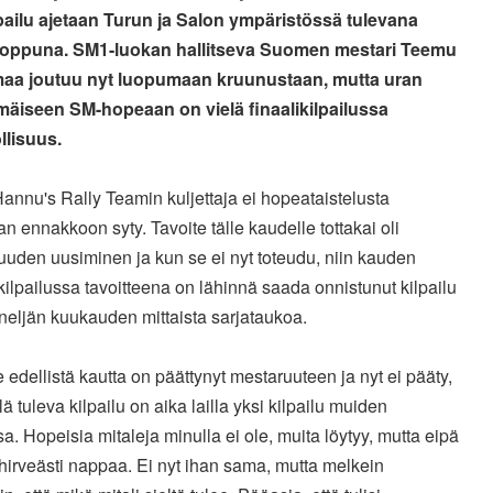
pailu ajetaan Turun ja Salon ympäristössä tulevana
loppuna. SM1-luokan hallitseva Suomen mestari Teemu
a joutuu nyt luopumaan kruunustaan, mutta uran
äiseen SM-hopeaan on vielä finaalikilpailussa
lisuus.
annu's Rally Teamin kuljettaja ei hopeataistelusta
an ennakkoon syty. Tavoite tälle kaudelle tottakai oli
uden uusiminen ja kun se ei nyt toteudu, niin kauden
ilpailussa tavoitteena on lähinnä saada onnistunut kilpailu
neljän kuukauden mittaista sarjataukoa.
 edellistä kautta on päättynyt mestaruuteen ja nyt ei pääty,
llä tuleva kilpailu on aika lailla yksi kilpailu muiden
a. Hopeisia mitaleja minulla ei ole, muita löytyy, mutta eipä
i hirveästi nappaa. Ei nyt ihan sama, mutta melkein