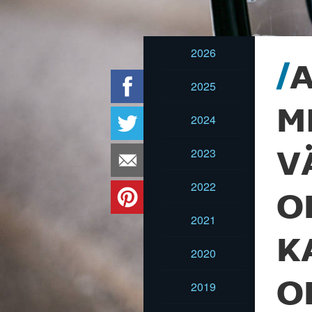
2026
A
2025
M
2024
2023
V
2022
O
2021
K
2020
O
2019