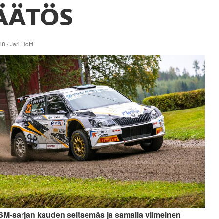
ÄÄTÖS
8 / Jari Hotti
 SM-sarjan kauden seitsemäs ja samalla viimeinen