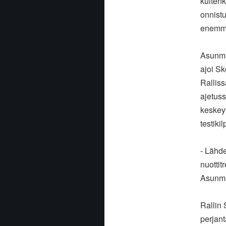
kuitenk
onnistu
enemmä
Asunma
ajoi Sk
Ralliss
ajetuss
keskeyt
testiki
- Lähde
nuottit
Asunm
Rallin
perjant