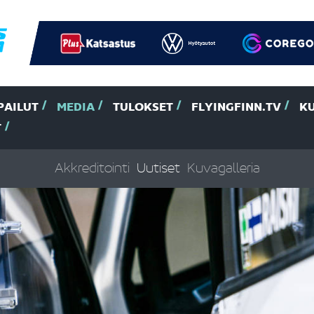
PAILUT
MEDIA
TULOKSET
FLYINGFINN.TV
K
T
Akkreditointi
Uutiset
Kuvagalleria