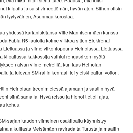
in, että mikä mitali sieltä tulee. Pääasia, että tulisi
nut kilpailu ja saisi virheettömän, hyvän ajon. Siihen olisin
n tyytyväinen, Asunmaa korostaa.
a yhdessä kartanlukijansa Ville Mannisenmäen kanssa
oda Fabia R5 -autolla kolme viikkoa sitten Elektrenai
a Liettuassa ja viime viikonloppuna Heinolassa. Liettuassa
a kilpailussa kakkossija vaihtui rengasrikon myötä
ykseen aivan viime metreillä, kun taas Heinolan
lpailu ja tulevan SM-rallin kenraali toi yleiskilpailun voiton.
ttiin Heinolaan treenimielessä ajamaan ja saatiin hyvä
reeni siinä samalla. Hyvä reissu ja hienot tiet oli ajaa,
aa kehuu.
 SM-sarjan kauden viimeinen osakilpailu käynnistyy
aina alkuillasta Metsämäen raviradalta Turusta ja maaliin