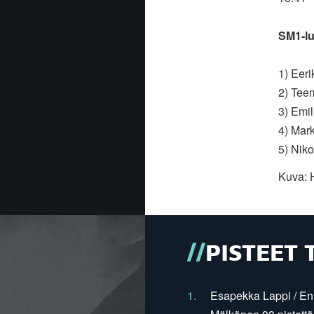
SM1-lu
1) Eeri
2) Tee
3) Emi
4) Mar
5) Niko
Kuva:
PISTEET 
1.
Esapekka Lappi / En