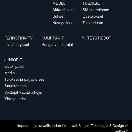
MEDIA
TULOKSET
Akkreditointi
SM-pistetilanne
Uutiset
Livetulokset
Kuvagalleria
Tulosarkisto
FLYINGFINN.TV
KUMPPANIT
YHTEYSTIEDOT
Livelähetykset
Rengasvalmistajat
JUNIORIT
Osakilpailut
Media
Tulokset ja sarjapisteet
Sarjasäännöt
Voittajat kautta aikojen
Yhteystiedot
Nopeuden ja turvallisuuden takaa
webStage
- Teknologia & Design ©
online.fi