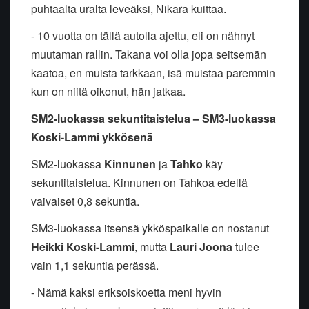
puhtaalta uralta leveäksi, Nikara kuittaa.
- 10 vuotta on tällä autolla ajettu, eli on nähnyt
muutaman rallin. Takana voi olla jopa seitsemän
kaatoa, en muista tarkkaan, isä muistaa paremmin
kun on niitä oikonut, hän jatkaa.
SM2-luokassa sekuntitaistelua – SM3-luokassa
Koski-Lammi ykkösenä
SM2-luokassa
Kinnunen
ja
Tahko
käy
sekuntitaistelua. Kinnunen on Tahkoa edellä
vaivaiset 0,8 sekuntia.
SM3-luokassa itsensä ykköspaikalle on nostanut
Heikki Koski-Lammi
, mutta
Lauri Joona
tulee
vain 1,1 sekuntia perässä.
- Nämä kaksi eriksoiskoetta meni hyvin