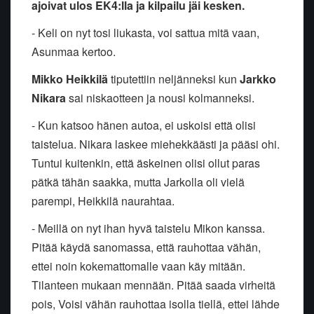
ajoivat ulos EK4:lla ja kilpailu jäi kesken.
- Keli on nyt tosi liukasta, voi sattua mitä vaan,
Asunmaa kertoo.
Mikko Heikkilä
tiputettiin neljänneksi kun
Jarkko
Nikara
sai niskaotteen ja nousi kolmanneksi.
- Kun katsoo hänen autoa, ei uskoisi että olisi
taistelua. Nikara laskee miehekkäästi ja pääsi ohi.
Tuntui kuitenkin, että äskeinen olisi ollut paras
pätkä tähän saakka, mutta Jarkolla oli vielä
parempi, Heikkilä naurahtaa.
- Meillä on nyt ihan hyvä taistelu Mikon kanssa.
Pitää käydä sanomassa, että rauhottaa vähän,
ettei noin kokemattomalle vaan käy mitään.
Tilanteen mukaan mennään. Pitää saada virheitä
pois, Voisi vähän rauhottaa isolla tiellä, ettei lähde