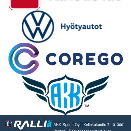
AKK Sports Oy - Kellokukantie 7 - 01300
Vantaa - Sähköpostiosoitteet ovat