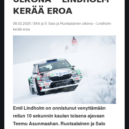
KERÄÄ EROA
08.02.2020 / EK4 ja 5: Salo ja Ruotsalainen ulkona – Lindholm
kerää eroa
Emil Lindholm on onnistunut venyttämään
reilun 10 sekunnin kaulan toisena ajavaan
Teemu Asunmaahan. Ruotsalainen ja Salo