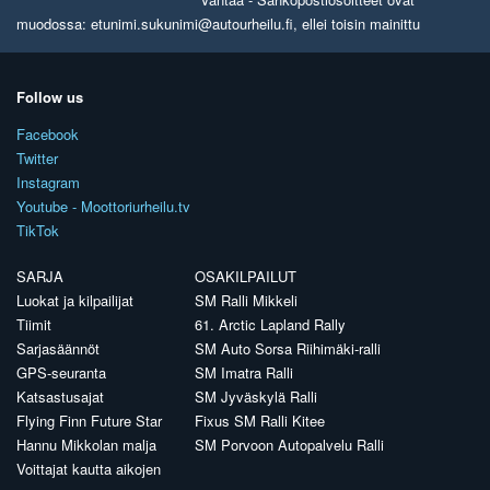
muodossa: etunimi.sukunimi@autourheilu.fi, ellei toisin mainittu
Follow us
Facebook
Twitter
Instagram
Youtube - Moottoriurheilu.tv
TikTok
SARJA
OSAKILPAILUT
Luokat ja kilpailijat
SM Ralli Mikkeli
Tiimit
61. Arctic Lapland Rally
Sarjasäännöt
SM Auto Sorsa Riihimäki-ralli
GPS-seuranta
SM Imatra Ralli
Katsastusajat
SM Jyväskylä Ralli
Flying Finn Future Star
Fixus SM Ralli Kitee
Hannu Mikkolan malja
SM Porvoon Autopalvelu Ralli
Voittajat kautta aikojen