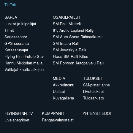
TikTok
SARJA
OSAKILPAILUT
Luokat ja kilpailijat
SM Ralli Mikkeli
Tiimit
61. Arctic Lapland Rally
Sarjasäännöt
SM Auto Sorsa Riihimäki-ralli
GPS-seuranta
SM Imatra Ralli
Katsastusajat
SM Jyväskylä Ralli
Flying Finn Future Star
Fixus SM Ralli Kitee
Hannu Mikkolan malja
SM Porvoon Autopalvelu Ralli
Voittajat kautta aikojen
MEDIA
TULOKSET
Akkreditointi
SM-pistetilanne
Uutiset
Livetulokset
Kuvagalleria
Tulosarkisto
FLYINGFINN.TV
KUMPPANIT
YHTEYSTIEDOT
Livelähetykset
Rengasvalmistajat