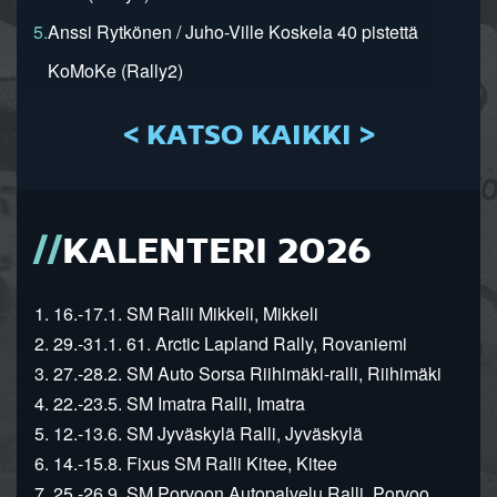
5.
Anssi Rytkönen / Juho-Ville Koskela 40 pistettä
KoMoKe (Rally2)
< KATSO KAIKKI >
KALENTERI 2026
1. 16.-17.1. SM Ralli Mikkeli, Mikkeli
2. 29.-31.1. 61. Arctic Lapland Rally, Rovaniemi
3. 27.-28.2. SM Auto Sorsa Riihimäki-ralli, Riihimäki
4. 22.-23.5. SM Imatra Ralli, Imatra
5. 12.-13.6. SM Jyväskylä Ralli, Jyväskylä
6. 14.-15.8. Fixus SM Ralli Kitee, Kitee
7. 25.-26.9. SM Porvoon Autopalvelu Ralli, Porvoo