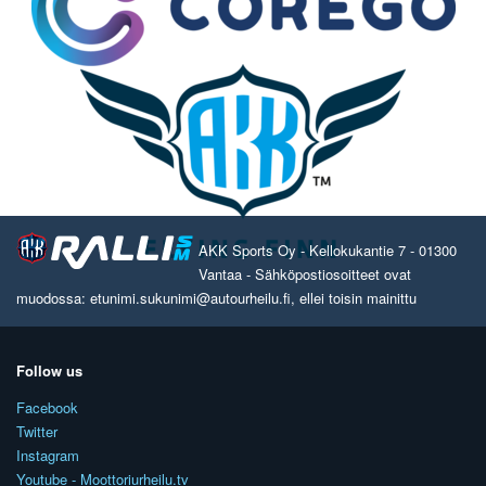
AKK Sports Oy - Kellokukantie 7 - 01300
Vantaa - Sähköpostiosoitteet ovat
muodossa: etunimi.sukunimi@autourheilu.fi, ellei toisin mainittu
Follow us
Facebook
Twitter
Instagram
Youtube - Moottoriurheilu.tv