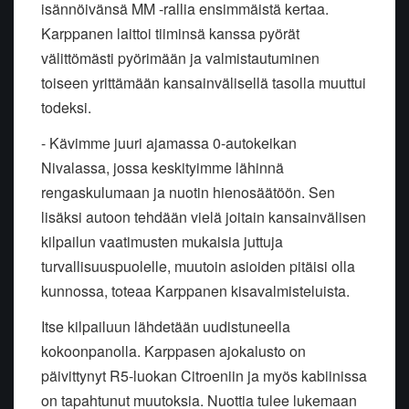
isännöivänsä MM -rallia ensimmäistä kertaa.
Karppanen laittoi tiiminsä kanssa pyörät
välittömästi pyörimään ja valmistautuminen
toiseen yrittämään kansainvälisellä tasolla muuttui
todeksi.
- Kävimme juuri ajamassa 0-autokeikan
Nivalassa, jossa keskityimme lähinnä
rengaskulumaan ja nuotin hienosäätöön. Sen
lisäksi autoon tehdään vielä joitain kansainvälisen
kilpailun vaatimusten mukaisia juttuja
turvallisuuspuolelle, muutoin asioiden pitäisi olla
kunnossa, toteaa Karppanen kisavalmisteluista.
Itse kilpailuun lähdetään uudistuneella
kokoonpanolla. Karppasen ajokalusto on
päivittynyt R5-luokan Citroeniin ja myös kabiinissa
on tapahtunut muutoksia. Nuottia tulee lukemaan