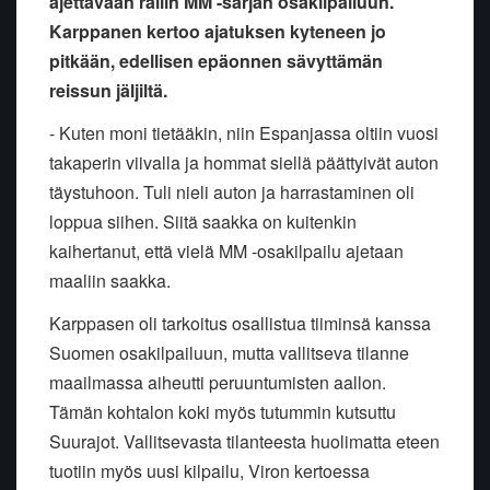
ajettavaan rallin MM -sarjan osakilpailuun.
Karppanen kertoo ajatuksen kyteneen jo
pitkään, edellisen epäonnen sävyttämän
reissun jäljiltä.
- Kuten moni tietääkin, niin Espanjassa oltiin vuosi
takaperin viivalla ja hommat siellä päättyivät auton
täystuhoon. Tuli nieli auton ja harrastaminen oli
loppua siihen. Siitä saakka on kuitenkin
kaihertanut, että vielä MM -osakilpailu ajetaan
maaliin saakka.
Karppasen oli tarkoitus osallistua tiiminsä kanssa
Suomen osakilpailuun, mutta vallitseva tilanne
maailmassa aiheutti peruuntumisten aallon.
Tämän kohtalon koki myös tutummin kutsuttu
Suurajot. Vallitsevasta tilanteesta huolimatta eteen
tuotiin myös uusi kilpailu, Viron kertoessa