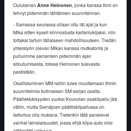
Oululainen
Anne Heinonen
, jonka kanssa tiimi on
tehnyt pidemmän tähtäimen suunnitelman.
- Samassa seurassa ollaan oltu iät ajat ja kun
Mika sitten kyseli kiinnostusta kartanlukijaksi, niin
tottakai tartuin tällaiseen mahdollisuuteen. Tiedän
yhteistyön olevan Mikan kanssa mutkatonta ja
puhuimme samantein pidemmän ajan
sitoutumisesta, toteaa Heinonen tulevasta
pestistään.
Osallistuminen MM-ralliin tulee muuttamaan tiimin
suunnitelmia kotimaisen SM-sarjan osalta.
Päällekkäisyyden vuoksi Kouvolan osakilpailu jää
väliin, mutta Seinäjoen päätöskilpailussa on
tarkoitus olla mukana. Tietenkin tätä sanelevat
vanhat lainalaisuudet, jossa ehjä kilpa-auto olisi
eittämättä vahvuus.