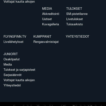
Voittajat kautta aikojen
MEDIA
TULOKSET
Akkreditointi
SM-pistetilanne
Uutiset
Livetulokset
Kuvagalleria
Tulosarkisto
FLYINGFINN.TV
KUMPPANIT
YHTEYSTIEDOT
Livelähetykset
Rengasvalmistajat
JUNIORIT
Osakilpailut
Media
Tulokset ja sarjapisteet
Sarjasäännöt
Voittajat kautta aikojen
Yhteystiedot