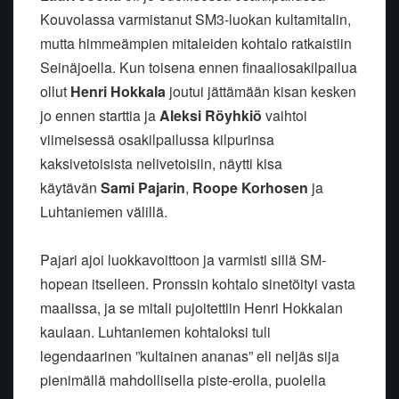
Kouvolassa varmistanut SM3-luokan kultamitalin,
mutta himmeämpien mitaleiden kohtalo ratkaistiin
Seinäjoella. Kun toisena ennen finaaliosakilpailua
ollut
Henri Hokkala
joutui jättämään kisan kesken
jo ennen starttia ja
Aleksi Röyhkiö
vaihtoi
viimeisessä osakilpailussa kilpurinsa
kaksivetoisista nelivetoisiin, näytti kisa
käytävän
Sami Pajarin
,
Roope Korhosen
ja
Luhtaniemen välillä.
Pajari ajoi luokkavoittoon ja varmisti sillä SM-
hopean itselleen. Pronssin kohtalo sinetöityi vasta
maalissa, ja se mitali pujoitettiin Henri Hokkalan
kaulaan. Luhtaniemen kohtaloksi tuli
legendaarinen ”kultainen ananas” eli neljäs sija
pienimällä mahdollisella piste-erolla, puolella