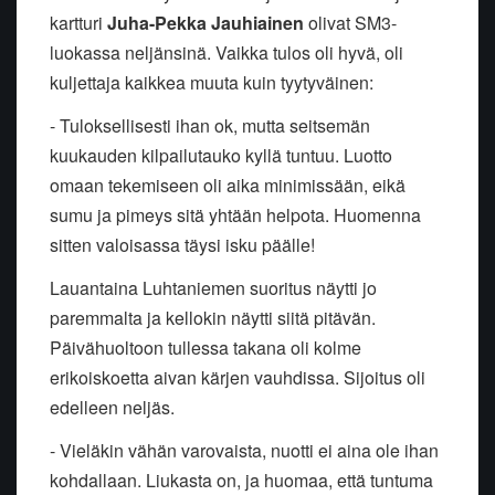
kartturi
Juha-Pekka Jauhiainen
olivat SM3-
luokassa neljänsinä. Vaikka tulos oli hyvä, oli
kuljettaja kaikkea muuta kuin tyytyväinen:
- Tuloksellisesti ihan ok, mutta seitsemän
kuukauden kilpailutauko kyllä tuntuu. Luotto
omaan tekemiseen oli aika minimissään, eikä
sumu ja pimeys sitä yhtään helpota. Huomenna
sitten valoisassa täysi isku päälle!
Lauantaina Luhtaniemen suoritus näytti jo
paremmalta ja kellokin näytti siitä pitävän.
Päivähuoltoon tullessa takana oli kolme
erikoiskoetta aivan kärjen vauhdissa. Sijoitus oli
edelleen neljäs.
- Vieläkin vähän varovaista, nuotti ei aina ole ihan
kohdallaan. Liukasta on, ja huomaa, että tuntuma