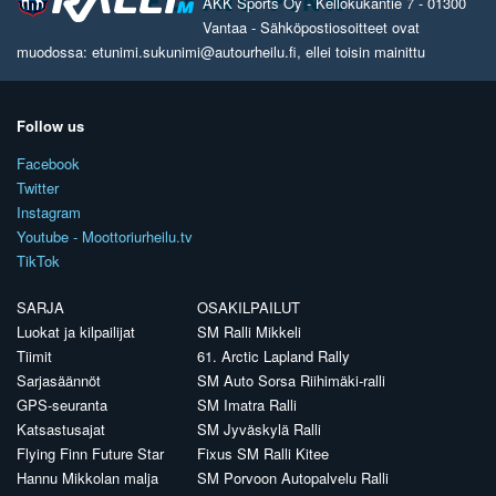
AKK Sports Oy - Kellokukantie 7 - 01300
Vantaa - Sähköpostiosoitteet ovat
muodossa: etunimi.sukunimi@autourheilu.fi, ellei toisin mainittu
Follow us
Facebook
Twitter
Instagram
Youtube - Moottoriurheilu.tv
TikTok
SARJA
OSAKILPAILUT
Luokat ja kilpailijat
SM Ralli Mikkeli
Tiimit
61. Arctic Lapland Rally
Sarjasäännöt
SM Auto Sorsa Riihimäki-ralli
GPS-seuranta
SM Imatra Ralli
Katsastusajat
SM Jyväskylä Ralli
Flying Finn Future Star
Fixus SM Ralli Kitee
Hannu Mikkolan malja
SM Porvoon Autopalvelu Ralli