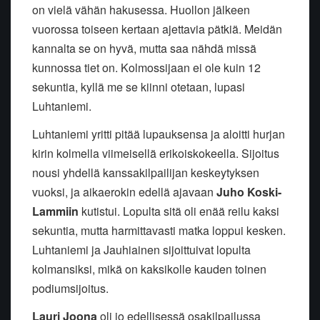
on vielä vähän hakusessa. Huollon jälkeen
vuorossa toiseen kertaan ajettavia pätkiä. Meidän
kannalta se on hyvä, mutta saa nähdä missä
kunnossa tiet on. Kolmossijaan ei ole kuin 12
sekuntia, kyllä me se kiinni otetaan, lupasi
Luhtaniemi.
Luhtaniemi yritti pitää lupauksensa ja aloitti hurjan
kirin kolmella viimeisellä erikoiskokeella. Sijoitus
nousi yhdellä kanssakilpailijan keskeytyksen
vuoksi, ja aikaerokin edellä ajavaan
Juho Koski-
Lammiin
kutistui. Lopulta sitä oli enää reilu kaksi
sekuntia, mutta harmittavasti matka loppui kesken.
Luhtaniemi ja Jauhiainen sijoittuivat lopulta
kolmansiksi, mikä on kaksikolle kauden toinen
podiumsijoitus.
Lauri Joona
oli jo edellisessä osakilpailussa