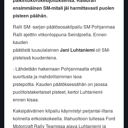
palkintokorokesijoituksensa. Ralliuran
ensimmäinen SM-mitali jäi harmittavasti puolen
pisteen päähän.
Ralli SM -sarjan päätösosakilpailu SM Pohjanmaa
Ralli ajettiin viikonloppuna Seinäjoella. Ennen
kauden
päätöstä tuusulalainen
Jani
Luhtaniemi
oli SM-
pisteissä kuudentena.
- Lähdetään hakemaan Pohjanmaalta ehjää
suoritusta ja mahdollisimman isoa
pistepottia. Kauden päätöksessähän on jaossa
puolitoistakertaiset pisteet, kertoi Luhtaniemi
ennen kisaa.
Kaksipäiväinen kilpailu käynnistyi perjantai-iltana
kolmella erikoiskokeella. Iltahuoltoon tullessa Ford
Motorcraft Rally Teamissa ajava Luhtaniemi ja