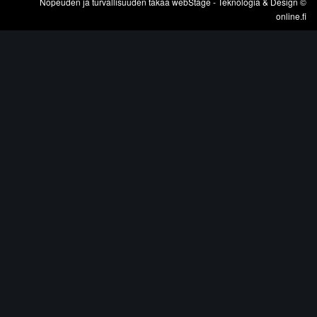
Nopeuden ja turvallisuuden takaa
webStage
- Teknologia & Design ©
online.fi