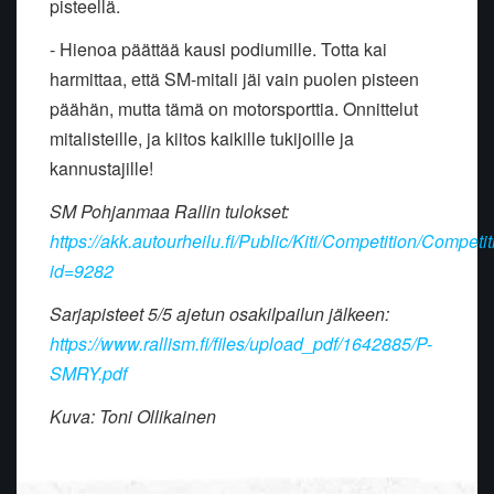
pisteellä.
- Hienoa päättää kausi podiumille. Totta kai
harmittaa, että SM-mitali jäi vain puolen pisteen
päähän, mutta tämä on motorsporttia. Onnittelut
mitalisteille, ja kiitos kaikille tukijoille ja
kannustajille!
SM Pohjanmaa Rallin tulokset:
https://akk.autourheilu.fi/Public/Kiti/Competition/Compet
id=9282
Sarjapisteet 5/5 ajetun osakilpailun jälkeen:
https://www.rallism.fi/files/upload_pdf/1642885/P-
SMRY.pdf
Kuva: Toni Ollikainen