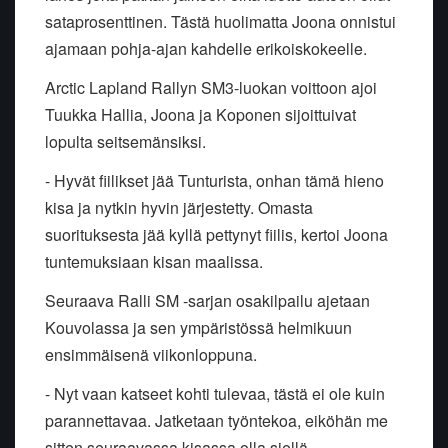
sataprosenttinen. Tästä huolimatta Joona onnistui
ajamaan pohja-ajan kahdelle erikoiskokeelle.
Arctic Lapland Rallyn SM3-luokan voittoon ajoi
Tuukka Hallia, Joona ja Koponen sijoittuivat
lopulta seitsemänsiksi.
- Hyvät fiilikset jää Tunturista, onhan tämä hieno
kisa ja nytkin hyvin järjestetty. Omasta
suorituksesta jää kyllä pettynyt fiilis, kertoi Joona
tuntemuksiaan kisan maalissa.
Seuraava Ralli SM -sarjan osakilpailu ajetaan
Kouvolassa ja sen ympäristössä helmikuun
ensimmäisenä viikonloppuna.
- Nyt vaan katseet kohti tulevaa, tästä ei ole kuin
parannettavaa. Jatketaan työntekoa, eiköhän me
sitten seuraavassa kisassa olla siellä