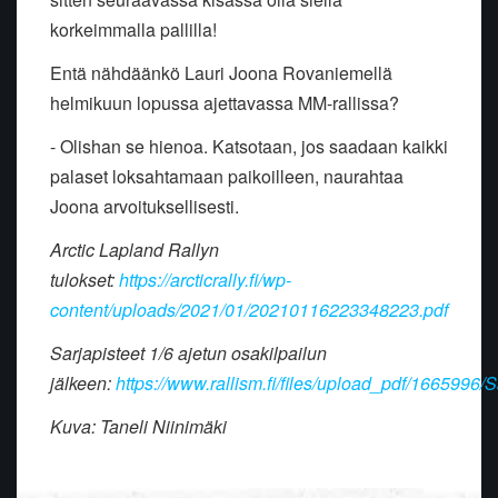
korkeimmalla pallilla!
Entä nähdäänkö Lauri Joona Rovaniemellä
helmikuun lopussa ajettavassa MM-rallissa?
- Olishan se hienoa. Katsotaan, jos saadaan kaikki
palaset loksahtamaan paikoilleen, naurahtaa
Joona arvoituksellisesti.
Arctic Lapland Rallyn
tulokset:
https://arcticrally.fi/wp-
content/uploads/2021/01/20210116223348223.pdf
Sarjapisteet 1/6 ajetun osakilpailun
jälkeen:
https://www.rallism.fi/files/upload_pdf/1665996/
Kuva: Taneli Niinimäki