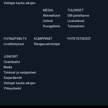
Voittajat kautta aikojen
MEDIA
TULOKSET
Akkreditointi
SM-pistetilanne
Uutiset
Livetulokset
Kuvagalleria
Tulosarkisto
FLYINGFINN.TV
KUMPPANIT
YHTEYSTIEDOT
Livelähetykset
Rengasvalmistajat
JUNIORIT
Osakilpailut
Media
Tulokset ja sarjapisteet
Sarjasäännöt
Voittajat kautta aikojen
Yhteystiedot