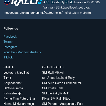
AKK Sports Oy - Kellokukantie 7 - 01300
Vantaa - Sähköpostiosoitteet ovat
muodossa: etunimi.sukunimi@autourheilu.fi, ellei toisin mainittu
Follow us
Facebook
Twitter
Instagram
Youtube - Moottoriurheilu.tv
TikTok
SARJA
OSAKILPAILUT
Luokat ja kilpailijat
SM Ralli Mikkeli
Tiimit
61. Arctic Lapland Rally
Sarjasäännöt
SM Auto Sorsa Riihimäki-ralli
GPS-seuranta
SM Imatra Ralli
Katsastusajat
SM Jyväskylä Ralli
Flying Finn Future Star
Fixus SM Ralli Kitee
Hannu Mikkolan malja
SM Porvoon Autopalvelu Ralli