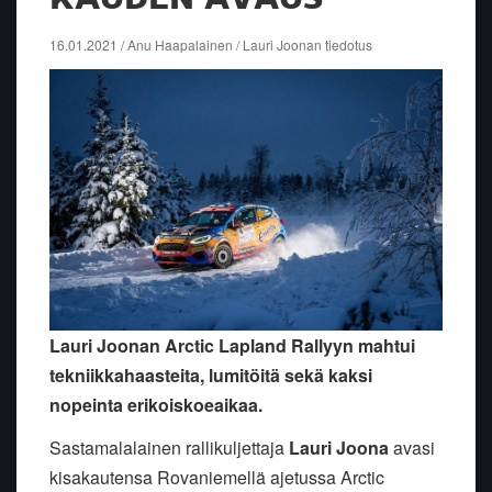
16.01.2021 / Anu Haapalainen / Lauri Joonan tiedotus
Lauri Joonan Arctic Lapland Rallyyn mahtui
tekniikkahaasteita, lumitöitä sekä kaksi
nopeinta erikoiskoeaikaa.
Sastamalalainen rallikuljettaja
Lauri Joona
avasi
kisakautensa Rovaniemellä ajetussa Arctic