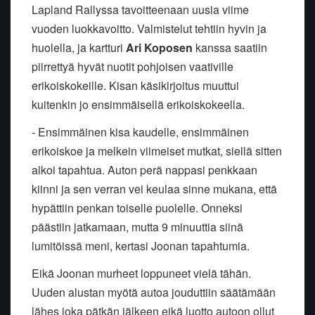
Lapland Rallyssa tavoitteenaan uusia viime
vuoden luokkavoitto. Valmistelut tehtiin hyvin ja
huolella, ja kartturi
Ari Koposen
kanssa saatiin
piirrettyä hyvät nuotit pohjoisen vaativille
erikoiskokeille. Kisan käsikirjoitus muuttui
kuitenkin jo ensimmäisellä erikoiskokeella.
- Ensimmäinen kisa kaudelle, ensimmäinen
erikoiskoe ja melkein viimeiset mutkat, siellä sitten
alkoi tapahtua. Auton perä nappasi penkkaan
kiinni ja sen verran vei keulaa sinne mukana, että
hypättiin penkan toiselle puolelle. Onneksi
päästiin jatkamaan, mutta 9 minuuttia siinä
lumitöissä meni, kertasi Joonan tapahtumia.
Eikä Joonan murheet loppuneet vielä tähän.
Uuden alustan myötä autoa jouduttiin säätämään
lähes joka pätkän jälkeen eikä luotto autoon ollut