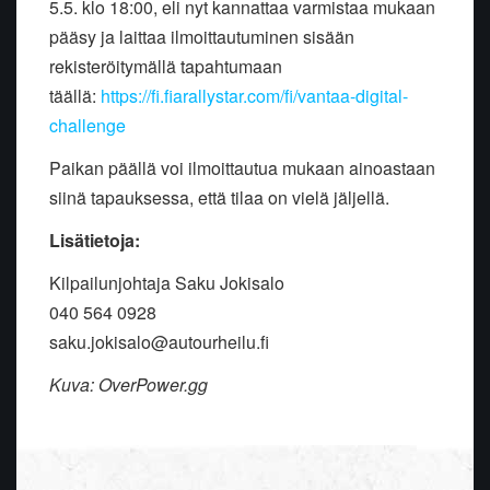
5.5. klo 18:00, eli nyt kannattaa varmistaa mukaan
pääsy ja laittaa ilmoittautuminen sisään
rekisteröitymällä tapahtumaan
täällä:
https://fi.fiarallystar.com/fi/vantaa-digital-
challenge
Paikan päällä voi ilmoittautua mukaan ainoastaan
siinä tapauksessa, että tilaa on vielä jäljellä.
Lisätietoja:
Kilpailunjohtaja Saku Jokisalo
040 564 0928
saku.jokisalo@autourheilu.fi
Kuva: OverPower.gg