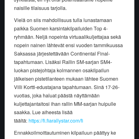
naisille tilaisuus tarjolla.
Vielä on siis mahdollisuus tulla lunastamaan
paikka Suomen karsintakilpailuiden Top 4-
ryhmään. Neljä nopeinta virtuaalikuljettajaa sekä
nopein nainen lähtevät ensi vuoden tammikuussa
Saksassa järjestettävään Continental Final-
tapahtumaan. Lisäksi Rallin SM-sarjan SM4-
luokan pistejohtaja kolmannen osakilpailun
jälkeisen pistetilanteen mukaan lähtee Suomen
Villi Kortti-edustajana tapahtumaan. Sinä 17-26-
vuotias, joka haluat päästä näyttämään
kuljettajantaitosi ihan rallin MM-sarjan huipulle
saakka. Lue aiheesta lisää
täältä:
https://fi.fiarallystar.com/fi
Ennakkoilmoittautuminen kilpailuun päättyy ke