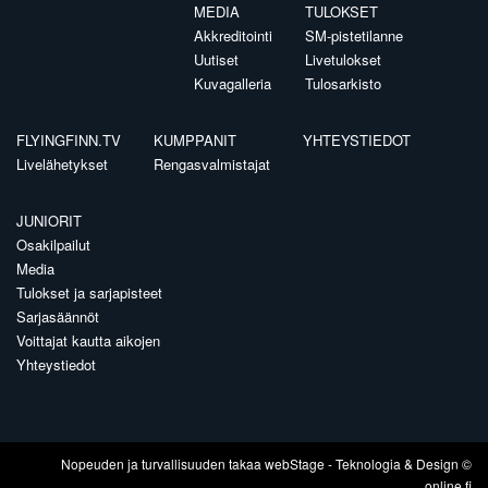
MEDIA
TULOKSET
Akkreditointi
SM-pistetilanne
Uutiset
Livetulokset
Kuvagalleria
Tulosarkisto
FLYINGFINN.TV
KUMPPANIT
YHTEYSTIEDOT
Livelähetykset
Rengasvalmistajat
JUNIORIT
Osakilpailut
Media
Tulokset ja sarjapisteet
Sarjasäännöt
Voittajat kautta aikojen
Yhteystiedot
Nopeuden ja turvallisuuden takaa
webStage
- Teknologia & Design ©
online.fi