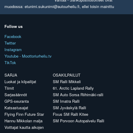
muodossa: etunimi.sukunimi@autourheilu.fi, ellei toisin mainittu
Follow us
Facebook
Twitter
Instagram
Youtube - Moottoriurheilu.tv
TikTok
SARJA
OSAKILPAILUT
Luokat ja kilpailijat
SM Ralli Mikkeli
Tiimit
61. Arctic Lapland Rally
Sarjasäännöt
SM Auto Sorsa Riihimäki-ralli
GPS-seuranta
SM Imatra Ralli
Katsastusajat
SM Jyväskylä Ralli
Flying Finn Future Star
Fixus SM Ralli Kitee
Hannu Mikkolan malja
SM Porvoon Autopalvelu Ralli
Voittajat kautta aikojen