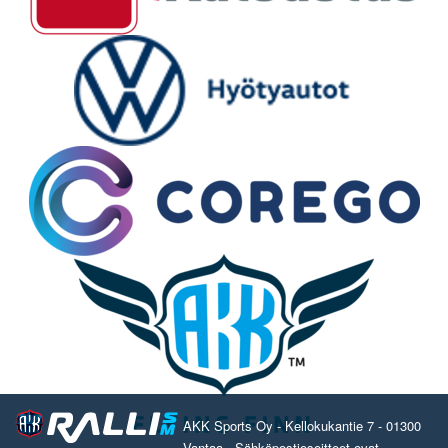
AKK Sports Oy - Kellokukantie 7 - 01300
Vantaa - Sähköpostiosoitteet ovat