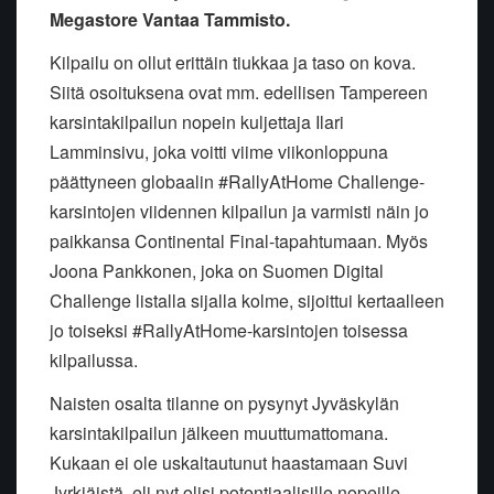
Megastore Vantaa Tammisto.
Kilpailu on ollut erittäin tiukkaa ja taso on kova.
Siitä osoituksena ovat mm. edellisen Tampereen
karsintakilpailun nopein kuljettaja Ilari
Lamminsivu, joka voitti viime viikonloppuna
päättyneen globaalin #RallyAtHome Challenge-
karsintojen viidennen kilpailun ja varmisti näin jo
paikkansa Continental Final-tapahtumaan. Myös
Joona Pankkonen, joka on Suomen Digital
Challenge listalla sijalla kolme, sijoittui kertaalleen
jo toiseksi #RallyAtHome-karsintojen toisessa
kilpailussa.
Naisten osalta tilanne on pysynyt Jyväskylän
karsintakilpailun jälkeen muuttumattomana.
Kukaan ei ole uskaltautunut haastamaan Suvi
Jyrkiäistä, eli nyt olisi potentiaalisille nopeille