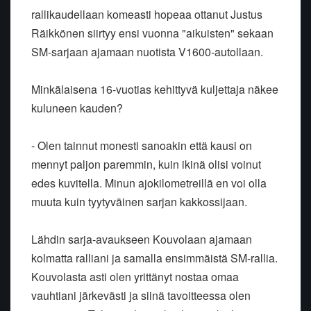
rallikaudellaan komeasti hopeaa ottanut Justus
Räikkönen siirtyy ensi vuonna "aikuisten" sekaan
SM-sarjaan ajamaan nuotista V1600-autollaan.
Minkälaisena 16-vuotias kehittyvä kuljettaja näkee
kuluneen kauden?
- Olen tainnut monesti sanoakin että kausi on
mennyt paljon paremmin, kuin ikinä olisi voinut
edes kuvitella. Minun ajokilometreillä en voi olla
muuta kuin tyytyväinen sarjan kakkossijaan.
Lähdin sarja-avaukseen Kouvolaan ajamaan
kolmatta ralliani ja samalla ensimmäistä SM-rallia.
Kouvolasta asti olen yrittänyt nostaa omaa
vauhtiani järkevästi ja siinä tavoitteessa olen