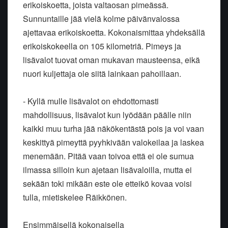
erikoiskoetta, joista valtaosan pimeässä.
Sunnuntaille jää vielä kolme päivänvalossa
ajettavaa erikoiskoetta. Kokonaismittaa yhdeksällä
erikoiskokeella on 105 kilometriä. Pimeys ja
lisävalot tuovat oman mukavan mausteensa, eikä
nuori kuljettaja ole siitä lainkaan pahoillaan.
- Kyllä mulle lisävalot on ehdottomasti
mahdollisuus, lisävalot kun lyödään päälle niin
kaikki muu turha jää näkökentästä pois ja voi vaan
keskittyä pimeyttä pyyhkivään valokeilaa ja laskea
menemään. Pitää vaan toivoa että ei ole sumua
ilmassa silloin kun ajetaan lisävaloilla, mutta ei
sekään toki mikään este ole etteikö kovaa voisi
tulla, mietiskelee Räikkönen.
Ensimmäisellä kokonaisella