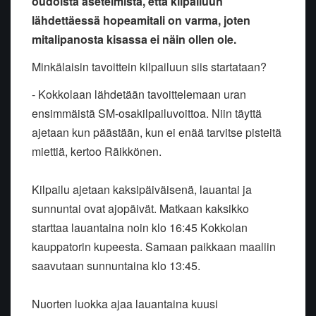
oudoista asetelmista, että kilpailuun
lähdettäessä hopeamitali on varma, joten
mitalipanosta kisassa ei näin ollen ole.
Minkälaisin tavoittein kilpailuun siis startataan?
- Kokkolaan lähdetään tavoittelemaan uran
ensimmäistä SM-osakilpailuvoittoa. Niin täyttä
ajetaan kun päästään, kun ei enää tarvitse pisteitä
miettiä, kertoo Räikkönen.
Kilpailu ajetaan kaksipäiväisenä, lauantai ja
sunnuntai ovat ajopäivät. Matkaan kaksikko
starttaa lauantaina noin klo 16:45 Kokkolan
kauppatorin kupeesta. Samaan paikkaan maaliin
saavutaan sunnuntaina klo 13:45.
Nuorten luokka ajaa lauantaina kuusi