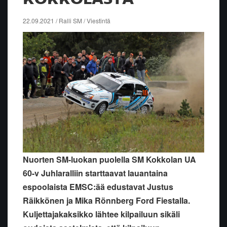
22.09.2021 / Ralli SM / Viestintä
Nuorten SM-luokan puolella SM Kokkolan UA
60-v Juhlaralliin starttaavat lauantaina
espoolaista EMSC:ää edustavat Justus
Räikkönen ja Mika Rönnberg Ford Fiestalla.
Kuljettajakaksikko lähtee kilpailuun sikäli