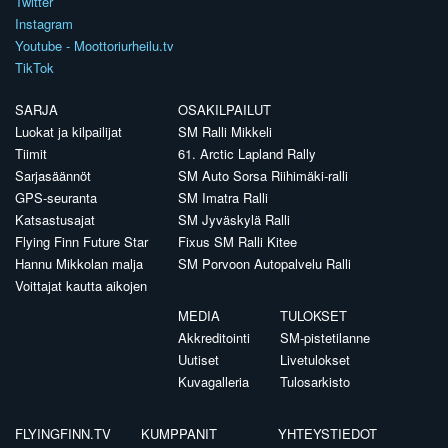
Twitter
Instagram
Youtube - Moottoriurheilu.tv
TikTok
SARJA
OSAKILPAILUT
Luokat ja kilpailijat
SM Ralli Mikkeli
Tiimit
61. Arctic Lapland Rally
Sarjasäännöt
SM Auto Sorsa Riihimäki-ralli
GPS-seuranta
SM Imatra Ralli
Katsastusajat
SM Jyväskylä Ralli
Flying Finn Future Star
Fixus SM Ralli Kitee
Hannu Mikkolan malja
SM Porvoon Autopalvelu Ralli
Voittajat kautta aikojen
MEDIA
TULOKSET
Akkreditointi
SM-pistetilanne
Uutiset
Livetulokset
Kuvagalleria
Tulosarkisto
FLYINGFINN.TV
KUMPPANIT
YHTEYSTIEDOT