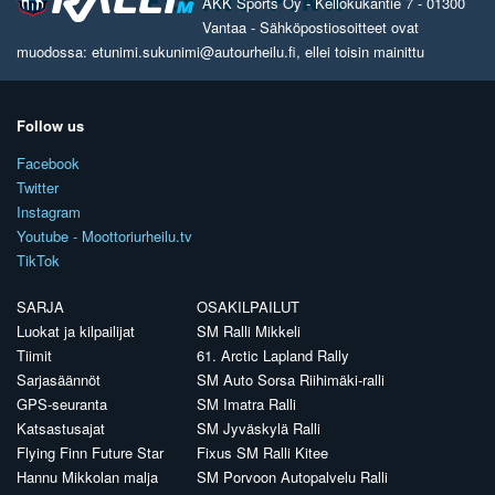
AKK Sports Oy - Kellokukantie 7 - 01300
Vantaa - Sähköpostiosoitteet ovat
muodossa: etunimi.sukunimi@autourheilu.fi, ellei toisin mainittu
Follow us
Facebook
Twitter
Instagram
Youtube - Moottoriurheilu.tv
TikTok
SARJA
OSAKILPAILUT
Luokat ja kilpailijat
SM Ralli Mikkeli
Tiimit
61. Arctic Lapland Rally
Sarjasäännöt
SM Auto Sorsa Riihimäki-ralli
GPS-seuranta
SM Imatra Ralli
Katsastusajat
SM Jyväskylä Ralli
Flying Finn Future Star
Fixus SM Ralli Kitee
Hannu Mikkolan malja
SM Porvoon Autopalvelu Ralli