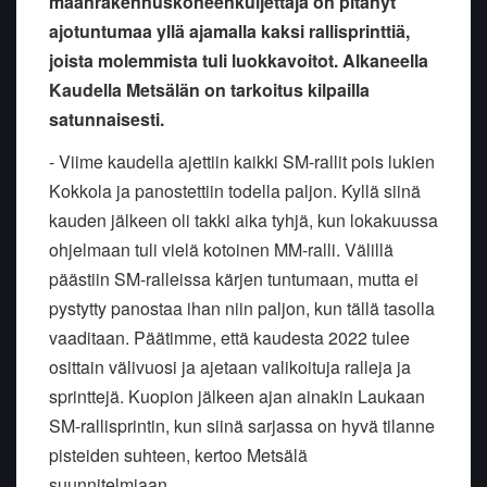
maanrakennuskoneenkuljettaja on pitänyt
ajotuntumaa yllä ajamalla kaksi rallisprinttiä,
joista molemmista tuli luokkavoitot. Alkaneella
Kaudella Metsälän on tarkoitus kilpailla
satunnaisesti.
- Viime kaudella ajettiin kaikki SM-rallit pois lukien
Kokkola ja panostettiin todella paljon. Kyllä siinä
kauden jälkeen oli takki aika tyhjä, kun lokakuussa
ohjelmaan tuli vielä kotoinen MM-ralli. Välillä
päästiin SM-ralleissa kärjen tuntumaan, mutta ei
pystytty panostaa ihan niin paljon, kun tällä tasolla
vaaditaan. Päätimme, että kaudesta 2022 tulee
osittain välivuosi ja ajetaan valikoituja ralleja ja
sprinttejä. Kuopion jälkeen ajan ainakin Laukaan
SM-rallisprintin, kun siinä sarjassa on hyvä tilanne
pisteiden suhteen, kertoo Metsälä
suunnitelmiaan.