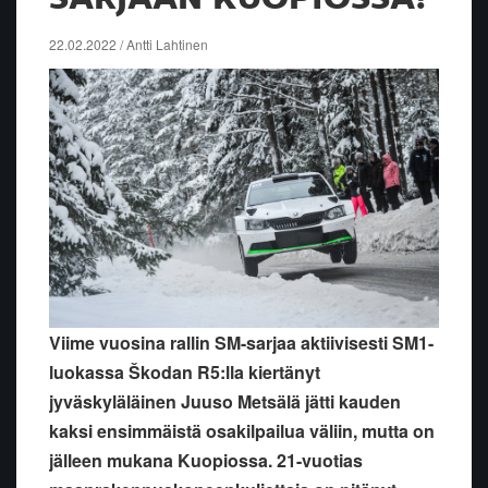
22.02.2022 / Antti Lahtinen
Viime vuosina rallin SM-sarjaa aktiivisesti SM1-
luokassa Škodan R5:lla kiertänyt
jyväskyläläinen Juuso Metsälä jätti kauden
kaksi ensimmäistä osakilpailua väliin, mutta on
jälleen mukana Kuopiossa. 21-vuotias