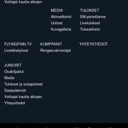
Voittajat kautta aikojen
MEDIA
TULOKSET
Akkreditointi
SM-pistetilanne
Uutiset
Livetulokset
Kuvagalleria
Tulosarkisto
FLYINGFINN.TV
KUMPPANIT
YHTEYSTIEDOT
Livelähetykset
Rengasvalmistajat
JUNIORIT
Osakilpailut
Media
Tulokset ja sarjapisteet
Sarjasäännöt
Voittajat kautta aikojen
Yhteystiedot