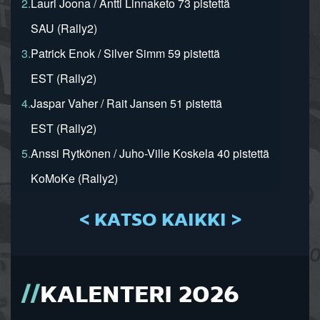
2.
Lauri Joona / Antti Linnaketo 73 pistettä
SAU (Rally2)
3.
Patrick Enok / Silver Simm 59 pistettä
EST (Rally2)
4.
Jaspar Vaher / Rait Jansen 51 pistettä
EST (Rally2)
5.
Anssi Rytkönen / Juho-Ville Koskela 40 pistettä
KoMoKe (Rally2)
< KATSO KAIKKI >
KALENTERI 2026