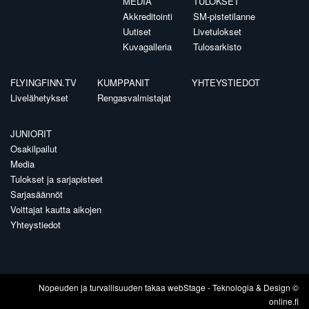
MEDIA
TULOKSET
Akkreditointi
SM-pistetilanne
Uutiset
Livetulokset
Kuvagalleria
Tulosarkisto
FLYINGFINN.TV
KUMPPANIT
YHTEYSTIEDOT
Livelähetykset
Rengasvalmistajat
JUNIORIT
Osakilpailut
Media
Tulokset ja sarjapisteet
Sarjasäännöt
Voittajat kautta aikojen
Yhteystiedot
Nopeuden ja turvallisuuden takaa
webStage
- Teknologia & Design ©
online.fi