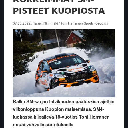
PISTEET KUOPIOSTA
07.03.2022 / Taneli Niinimäki / Toni Herranen Sports -tiedotus
Rallin SM-sarjan talvikauden päätöskisa ajettiin
viikonloppuna Kuopion maisemissa. SM4-
luokassa kilpaileva 18-vuotias Toni Herranen
nousi vahvalla suorituksella