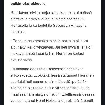
palkintokorokkeelle.
Ralli käynnistyi jo perjantaina kahdella pimeässä
ajettavalla erikoiskokeella. Nämä pätkät sujui
Herraselta ja kartanlukija Sebastian Virtaselta
mainiosti.
- Perjantaina varsinkin toisella pätkällä oli siisti
ajo, näkyi kello tykkäävän. Jäi heti hyvä fiilis ja oli
mukava lähteä lauantaihin, Herranen kertasi
avauspäivää.
Lauantaina edessä oli seitsemän haastavaa
erikoiskoetta. Luokkakärjessä startannut Herranen
suoriutui heti aamun ensimmäisestä, peräti 34
kilometrin pituisesta ek:sta virheettömästi, mutta
maalissa hämmästys oli suuri. Edellisessä kisassa
voittoon ajanut Henri Hokkala kirjautti täällä peräti