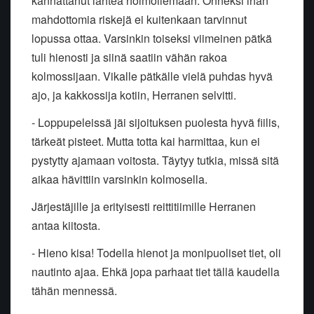
kannattanut lähteä hölmöilemään. Onneksi ihan
mahdottomia riskejä ei kuitenkaan tarvinnut
lopussa ottaa. Varsinkin toiseksi viimeinen pätkä
tuli hienosti ja siinä saatiin vähän rakoa
kolmossijaan. Vikalle pätkälle vielä puhdas hyvä
ajo, ja kakkossija kotiin, Herranen selvitti.
- Loppupeleissä jäi sijoituksen puolesta hyvä fiilis,
tärkeät pisteet. Mutta totta kai harmittaa, kun ei
pystytty ajamaan voitosta. Täytyy tutkia, missä sitä
aikaa hävittiin varsinkin kolmosella.
Järjestäjille ja erityisesti reittitiimille Herranen
antaa kiitosta.
- Hieno kisa! Todella hienot ja monipuoliset tiet, oli
nautinto ajaa. Ehkä jopa parhaat tiet tällä kaudella
tähän mennessä.