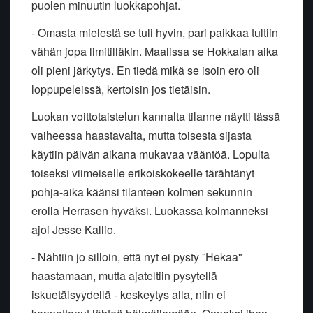
puolen minuutin luokkapohjat.
- Omasta mielestä se tuli hyvin, pari paikkaa tultiin
vähän jopa limitilläkin. Maalissa se Hokkalan aika
oli pieni järkytys. En tiedä mikä se isoin ero oli
loppupeleissä, kertoisin jos tietäisin.
Luokan voittotaistelun kannalta tilanne näytti tässä
vaiheessa haastavalta, mutta toisesta sijasta
käytiin päivän aikana mukavaa vääntöä. Lopulta
toiseksi viimeiselle erikoiskokeelle tärähtänyt
pohja-aika käänsi tilanteen kolmen sekunnin
erolla Herrasen hyväksi. Luokassa kolmanneksi
ajoi Jesse Kallio.
- Nähtiin jo silloin, että nyt ei pysty ”Hekaa"
haastamaan, mutta ajateltiin pysytellä
iskuetäisyydellä - keskeytys alla, niin ei