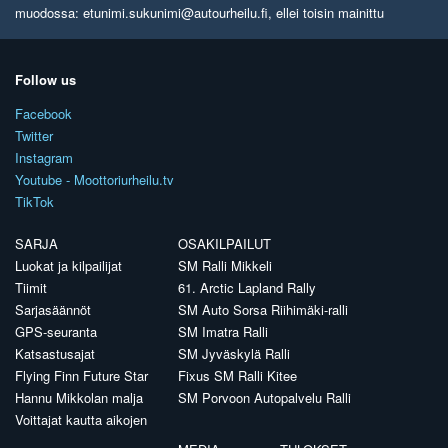
muodossa: etunimi.sukunimi@autourheilu.fi, ellei toisin mainittu
Follow us
Facebook
Twitter
Instagram
Youtube - Moottoriurheilu.tv
TikTok
SARJA
OSAKILPAILUT
Luokat ja kilpailijat
SM Ralli Mikkeli
Tiimit
61. Arctic Lapland Rally
Sarjasäännöt
SM Auto Sorsa Riihimäki-ralli
GPS-seuranta
SM Imatra Ralli
Katsastusajat
SM Jyväskylä Ralli
Flying Finn Future Star
Fixus SM Ralli Kitee
Hannu Mikkolan malja
SM Porvoon Autopalvelu Ralli
Voittajat kautta aikojen