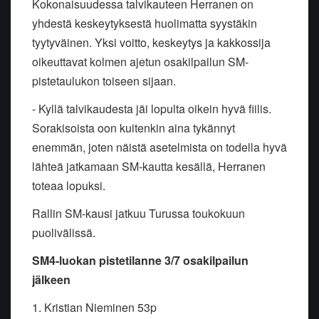
Kokonaisuudessa talvikauteen Herranen on
yhdestä keskeytyksestä huolimatta syystäkin
tyytyväinen. Yksi voitto, keskeytys ja kakkossija
oikeuttavat kolmen ajetun osakilpailun SM-
pistetaulukon toiseen sijaan.
- Kyllä talvikaudesta jäi lopulta oikein hyvä fiilis.
Sorakisoista oon kuitenkin aina tykännyt
enemmän, joten näistä asetelmista on todella hyvä
lähteä jatkamaan SM-kautta kesällä, Herranen
toteaa lopuksi.
Rallin SM-kausi jatkuu Turussa toukokuun
puolivälissä.
SM4-luokan pistetilanne 3/7 osakilpailun
jälkeen
1. Kristian Nieminen 53p