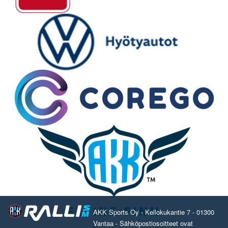
AKK Sports Oy - Kellokukantie 7 - 01300
Vantaa - Sähköpostiosoitteet ovat