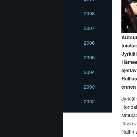
2008
2007
Autour
2006
toistai
Jyrkiä
2005
Hämeen
ajetta
2004
Ralliss
ennen 
2003
Jyrkiäi
2002
Hondall
simulaa
tässä v
Rallin 