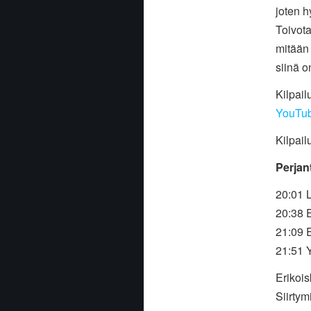
joten h
Toivota
mitään 
siinä o
Kilpail
YouTu
Kilpail
Perjant
20:01 
20:38 
21:09 
21:51 
Erikois
Siirtym