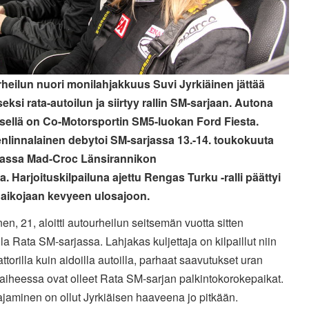
heilun nuori monilahjakkuus Suvi Jyrkiäinen jättää
seksi rata-autoilun ja siirtyy rallin SM-sarjaan. Autona
isellä on Co-Motorsportin SM5-luokan Ford Fiesta.
linnalainen debytoi SM-sarjassa 13.-14. toukokuuta
vassa Mad-Croc Länsirannikon
a. Harjoituskilpailuna ajettu Rengas Turku -ralli päättyi
aikojaan kevyeen ulosajoon.
nen, 21, aloitti autourheilun seitsemän vuotta sitten
a Rata SM-sarjassa. Lahjakas kuljettaja on kilpaillut niin
ttorilla kuin aidoilla autoilla, parhaat saavutukset uran
aiheessa ovat olleet Rata SM-sarjan palkintokorokepaikat.
ajaminen on ollut Jyrkiäisen haaveena jo pitkään.