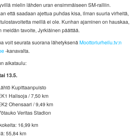
yvillä mielin lähden uran ensimmäiseen SM-ralliin.
an että saadaan ajettua puhdas kisa, ilman suuria virheitä,
tulostavoitetta meillä ei ole. Kunhan ajaminen on hauskaa,
n meidän tavoite, Jyrkiäinen päättää.
ua voit seurata suorana lähetyksenä
Moottoriurheilu.tv:n
be
-kanavalta.
un aikataulu:
ai 13.5.
Lähtö Kupittaanpuisto
EK1 Halisoja / 7,50 km
EK2 Ohensaari / 9,49 km
Yötauko Veritas Stadion
kokeita: 16,99 km
iä: 55,84 km