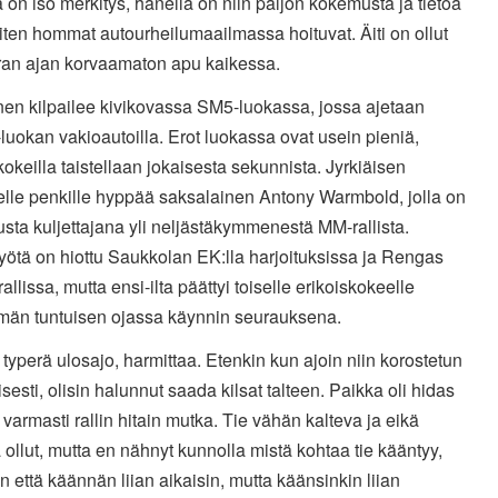
lä on iso merkitys, hänellä on niin paljon kokemusta ja tietoa
miten hommat autourheilumaailmassa hoituvat. Äiti on ollut
ran ajan korvaamaton apu kaikessa.
nen kilpailee kivikovassa SM5-luokassa, jossa ajetaan
uokan vakioautoilla. Erot luokassa ovat usein pieniä,
kokeilla taistellaan jokaisesta sekunnista. Jyrkiäisen
elle penkille hyppää saksalainen Antony Warmbold, jolla on
ta kuljettajana yli neljästäkymmenestä MM-rallista.
yötä on hiottu Saukkolan EK:lla harjoituksissa ja Rengas
rallissa, mutta ensi-ilta päättyi toiselle erikoiskokeelle
ömän tuntuisen ojassa käynnin seurauksena.
i typerä ulosajo, harmittaa. Etenkin kun ajoin niin korostetun
isesti, olisin halunnut saada kilsat talteen. Paikka oli hidas
, varmasti rallin hitain mutka. Tie vähän kalteva ja eikä
 ollut, mutta en nähnyt kunnolla mistä kohtaa tie kääntyy,
n että käännän liian aikaisin, mutta käänsinkin liian