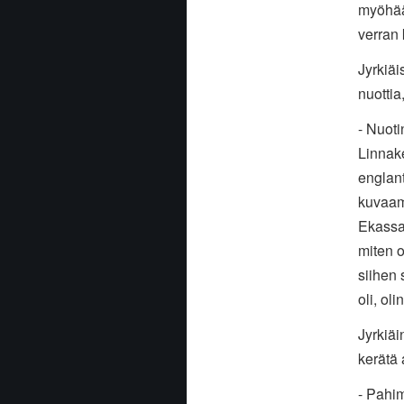
myöhään
verran 
Jyrkiäi
nuottia
- Nuoti
Linnake
englant
kuvaam
Ekassa 
miten o
siihen
oli, ol
Jyrkiäi
kerätä
- Pahim