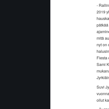
- Ralli
2019 yh
hauskaa
pätkää 
ajamin
mitä au
nyt on 
halusin
Fiesta 
Sami Ki
mukana
Jyrkiäi
Suvi Jy
vuonna 
ollut 