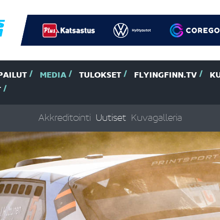
PAILUT
MEDIA
TULOKSET
FLYINGFINN.TV
K
T
Akkreditointi
Uutiset
Kuvagalleria