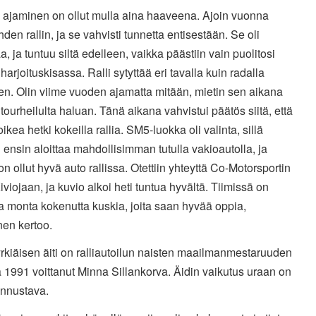
n ajaminen on ollut mulla aina haaveena. Ajoin vuonna
den rallin, ja se vahvisti tunnetta entisestään. Se oli
, ja tuntuu siltä edelleen, vaikka päästiin vain puolitosi
harjoituskisassa. Ralli sytyttää eri tavalla kuin radalla
en. Olin viime vuoden ajamatta mitään, mietin sen aikana
tourheilulta haluan. Tänä aikana vahvistui päätös siitä, että
oikea hetki kokeilla rallia. SM5-luokka oli valinta, sillä
 ensin aloittaa mahdollisimman tutulla vakioautolla, ja
on ollut hyvä auto rallissa. Otettiin yhteyttä Co-Motorsportin
viojaan, ja kuvio alkoi heti tuntua hyvältä. Tiimissä on
 monta kokenutta kuskia, joita saan hyvää oppia,
nen kertoo.
rkiäisen äiti on ralliautoilun naisten maailmanmestaruuden
1991 voittanut Minna Sillankorva. Äidin vaikutus uraan on
kannustava.