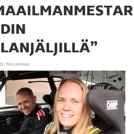
MAAILMANMESTARI
IDIN
ALANJÄLJILLÄ”
22 / Toni Lönnroos