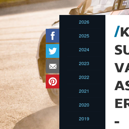
2026
K
2025
S
2024
2023
V
2022
A
2021
E
2020
-
2019