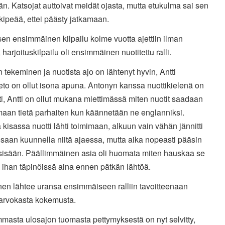
. Katsojat auttoivat meidät ojasta, mutta etukulma sai sen
kipeää, ettei päästy jatkamaan.
sen ensimmäinen kilpailu kolme vuotta ajettiin ilman
, harjoituskilpailu oli ensimmäinen nuotitettu ralli.
n tekeminen ja nuotista ajo on lähtenyt hyvin, Antti
to on ollut isona apuna. Antonyn kanssa nuottikielenä on
i, Antti on ollut mukana miettimässä miten nuotit saadaan
aan tietä parhaiten kun käännetään ne englanniksi.
kisassa nuotti lähti toimimaan, alkuun vain vähän jännitti
saan kuunnella niitä ajaessa, mutta aika nopeasti pääsin
 sisään. Päällimmäinen asia oli huomata miten hauskaa se
in ihan täpinöissä aina ennen pätkän lähtöä.
nen lähtee uransa ensimmäiseen ralliin tavoitteenaan
 arvokasta kokemusta.
masta ulosajon tuomasta pettymyksestä on nyt selvitty,