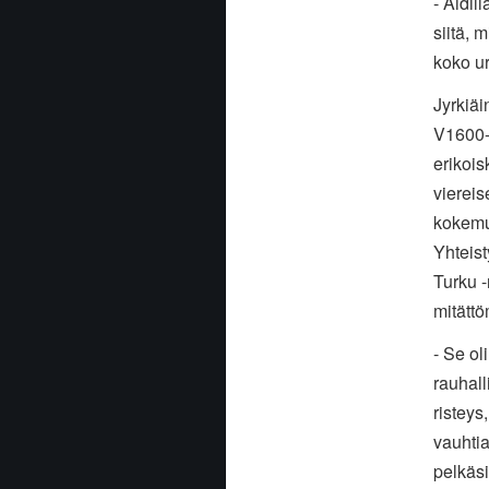
- Äidil
siitä, 
koko u
Jyrkiäi
V1600-l
erikois
viereis
kokemus
Yhteist
Turku -
mitätt
- Se ol
rauhall
risteys
vauhtia
pelkäsi