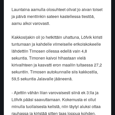
Launtaina aamulla olosuhteet olivat jo aivan toiset
ja päivä mentiinkin sateen kastellessa tiestöä,
aamu alkoi varovasti.
Kakkosijakin oli jo hetkittäin uhattuna, Löfvik kiristi
tuntumaan ja kahdelle viimeiselle erikoiskokeelle
lähdettiin Timosen ollessa edellä vain 4,8
sekuntia. Timonen kaivoi hihastaan vielä
kirivaihteen ja kasvatti eron maaliin tultaessa 27,2
sekuntiin. Timosen autokunnalle siis kakkostila,
59,5 sekuntia Jalavalle jääneenä.
- Ajettiin vähän liian varovaisesti siinä ek 3:lla ja
Löfvik pääsi saavuttamaan. Kokemusta ei ollut
minulla tuollaisesta kelistä, niin täytyi aluksi ottaa
rauhassa ja kiristää sitten taas loppua kohden,