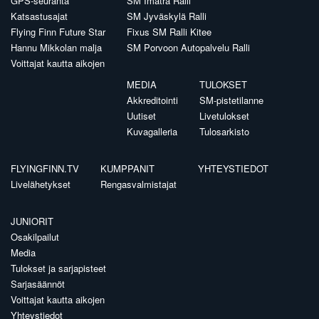
GPS-seuranta
SM Imatra Ralli
Katsastusajat
SM Jyväskylä Ralli
Flying Finn Future Star
Fixus SM Ralli Kitee
Hannu Mikkolan malja
SM Porvoon Autopalvelu Ralli
Voittajat kautta aikojen
MEDIA
TULOKSET
Akkreditointi
SM-pistetilanne
Uutiset
Livetulokset
Kuvagalleria
Tulosarkisto
FLYINGFINN.TV
KUMPPANIT
YHTEYSTIEDOT
Livelähetykset
Rengasvalmistajat
JUNIORIT
Osakilpailut
Media
Tulokset ja sarjapisteet
Sarjasäännöt
Voittajat kautta aikojen
Yhteystiedot