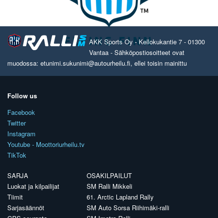
AKK Sports Oy - Kellokukantie 7 - 01300
Vantaa - Sähköpostiosoitteet ovat
muodossa: etunimi.sukunimi@autourheilu.fi, ellei toisin mainittu
Follow us
Facebook
Twitter
Instagram
Youtube - Moottoriurheilu.tv
TikTok
SARJA
OSAKILPAILUT
Luokat ja kilpailijat
SM Ralli Mikkeli
Tiimit
61. Arctic Lapland Rally
Sarjasäännöt
SM Auto Sorsa Riihimäki-ralli