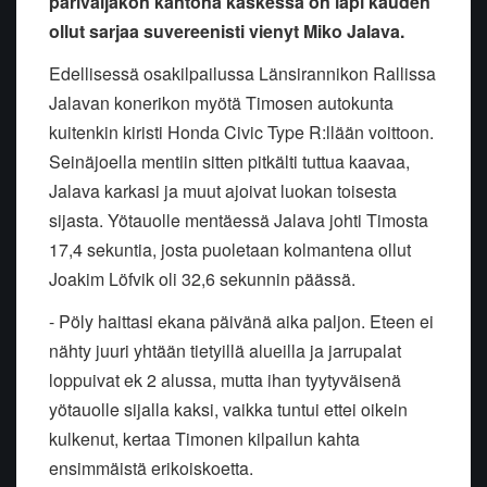
parivaljakon kantona kaskessa on läpi kauden
ollut sarjaa suvereenisti vienyt Miko Jalava.
Edellisessä osakilpailussa Länsirannikon Rallissa
Jalavan konerikon myötä Timosen autokunta
kuitenkin kiristi Honda Civic Type R:llään voittoon.
Seinäjoella mentiin sitten pitkälti tuttua kaavaa,
Jalava karkasi ja muut ajoivat luokan toisesta
sijasta. Yötauolle mentäessä Jalava johti Timosta
17,4 sekuntia, josta puoletaan kolmantena ollut
Joakim Löfvik oli 32,6 sekunnin päässä.
- Pöly haittasi ekana päivänä aika paljon. Eteen ei
nähty juuri yhtään tietyillä alueilla ja jarrupalat
loppuivat ek 2 alussa, mutta ihan tyytyväisenä
yötauolle sijalla kaksi, vaikka tuntui ettei oikein
kulkenut, kertaa Timonen kilpailun kahta
ensimmäistä erikoiskoetta.