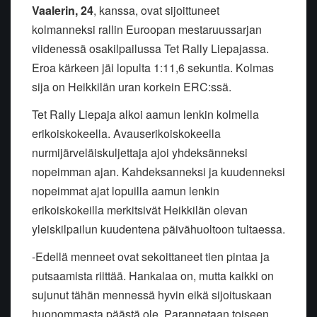
Vaalerin, 24
, kanssa, ovat sijoittuneet
kolmanneksi rallin Euroopan mestaruussarjan
viidenessä osakilpailussa Tet Rally Liepajassa.
Eroa kärkeen jäi lopulta 1:11,6 sekuntia. Kolmas
sija on Heikkilän uran korkein ERC:ssä.
Tet Rally Liepaja alkoi aamun lenkin kolmella
erikoiskokeella. Avauserikoiskokeella
nurmijärveläiskuljettaja ajoi yhdeksänneksi
nopeimman ajan. Kahdeksanneksi ja kuudenneksi
nopeimmat ajat lopuilla aamun lenkin
erikoiskokeilla merkitsivät Heikkilän olevan
yleiskilpailun
kuudentena päivähuoltoon tultaessa.
-Edellä menneet ovat sekoittaneet tien pintaa ja
putsaamista riittää. Hankalaa on, mutta kaikki on
sujunut tähän mennessä hyvin eikä sijoituskaan
huonommasta päästä ole. Parannetaan toiseen