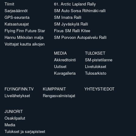
Tiimit
61. Arctic Lapland Rally
Sarjasäännöt
SM Auto Sorsa Riihimäki-ralli
GPS-seuranta
SM Imatra Ralli
Katsastusajat
SM Jyväskylä Ralli
Flying Finn Future Star
Fixus SM Ralli Kitee
Hannu Mikkolan malja
SM Porvoon Autopalvelu Ralli
Voittajat kautta aikojen
MEDIA
TULOKSET
Akkreditointi
SM-pistetilanne
Uutiset
Livetulokset
Kuvagalleria
Tulosarkisto
FLYINGFINN.TV
KUMPPANIT
YHTEYSTIEDOT
Livelähetykset
Rengasvalmistajat
JUNIORIT
Osakilpailut
Media
Tulokset ja sarjapisteet