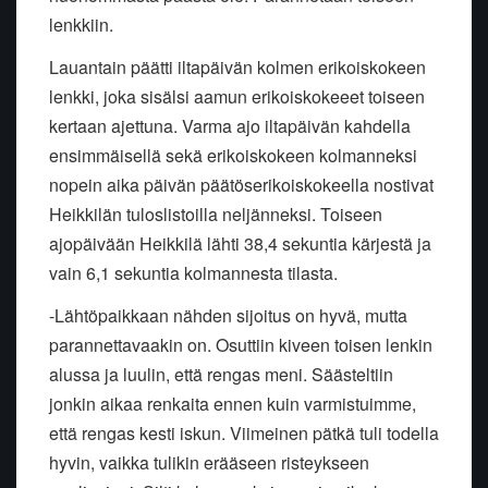
lenkkiin.
Lauantain päätti iltapäivän kolmen erikoiskokeen
lenkki, joka sisälsi aamun erikoiskokeeet toiseen
kertaan ajettuna. Varma ajo iltapäivän kahdella
ensimmäisellä sekä erikoiskokeen kolmanneksi
nopein aika päivän päätöserikoiskokeella nostivat
Heikkilän tuloslistoilla neljänneksi. Toiseen
ajopäivään Heikkilä lähti 38,4 sekuntia kärjestä ja
vain 6,1 sekuntia kolmannesta tilasta.
-Lähtöpaikkaan nähden sijoitus on hyvä, mutta
parannettavaakin on. Osuttiin kiveen toisen lenkin
alussa ja luulin, että rengas meni. Säästeltiin
jonkin aikaa renkaita ennen kuin varmistuimme,
että rengas kesti iskun. Viimeinen pätkä tuli todella
hyvin, vaikka tulikin erääseen risteykseen