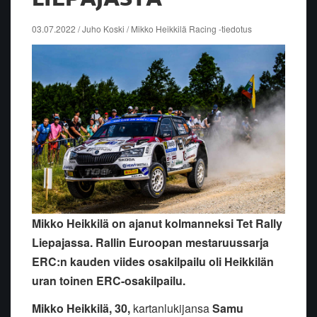
03.07.2022 / Juho Koski / Mikko Heikkilä Racing -tiedotus
Mikko Heikkilä on ajanut kolmanneksi Tet Rally
Liepajassa. Rallin Euroopan mestaruussarja
ERC:n kauden viides osakilpailu oli Heikkilän
uran toinen ERC-osakilpailu.
Mikko Heikkilä, 30,
kartanlukijansa
Samu