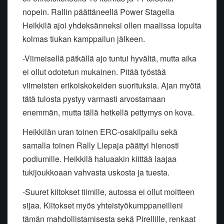
nopein. Rallin päättäneellä Power Stagella
Heikkilä ajoi yhdeksänneksi ollen maalissa lopulta
kolmas tiukan kamppailun jälkeen.
-Viimeisellä pätkällä ajo tuntui hyvältä, mutta aika
ei ollut odotetun mukainen. Pitää työstää
viimeisten erikoiskokeiden suorituksia. Ajan myötä
tätä tulosta pystyy varmasti arvostamaan
enemmän, mutta tällä hetkellä pettymys on kova.
Heikkilän uran toinen ERC-osakilpailu sekä
samalla toinen Rally Liepaja päättyi hienosti
podiumille. Heikkilä haluaakin kiittää laajaa
tukijoukkoaan vahvasta uskosta ja tuesta.
-Suuret kiitokset tiimille, autossa ei ollut moitteen
sijaa. Kiitokset myös yhteistyökumppaneilleni
tämän mahdollistamisesta sekä Pirellille, renkaat