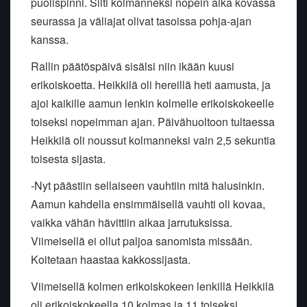
puolispinni. Silti kolmanneksi nopein aika kovassa
seurassa ja väliajat olivat tasoissa pohja-ajan
kanssa.
Rallin päätöspäivä sisälsi niin ikään kuusi
erikoiskoetta. Heikkilä oli hereillä heti aamusta, ja
ajoi kaikille aamun lenkin kolmelle erikoiskokeelle
toiseksi nopeimman ajan. Päivähuoltoon tultaessa
Heikkilä oli noussut kolmanneksi vain 2,5 sekuntia
toisesta sijasta.
-Nyt päästiin sellaiseen vauhtiin mitä halusinkin.
Aamun kahdella ensimmäisellä vauhti oli kovaa,
vaikka vähän hävittiin aikaa jarrutuksissa.
Viimeisellä ei ollut paljoa sanomista missään.
Koitetaan haastaa kakkossijasta.
Viimeisellä kolmen erikoiskokeen lenkillä Heikkilä
oli erikoiskokeella 10 kolmas ja 11 toiseksi