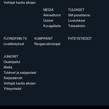
Voittajat kautta aikojen
MEDIA
TULOKSET
Akkreditointi
SM-pistetilanne
Uutiset
Livetulokset
Kuvagalleria
Tulosarkisto
FLYINGFINN.TV
KUMPPANIT
YHTEYSTIEDOT
Livelähetykset
Rengasvalmistajat
JUNIORIT
Osakilpailut
Media
Tulokset ja sarjapisteet
Sarjasäännöt
Voittajat kautta aikojen
Yhteystiedot