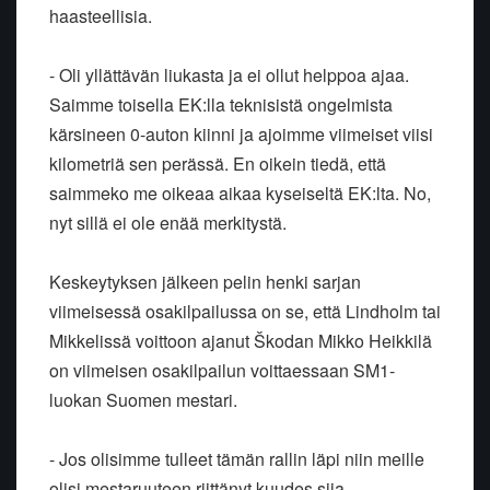
haasteellisia.
- Oli yllättävän liukasta ja ei ollut helppoa ajaa.
Saimme toisella EK:lla teknisistä ongelmista
kärsineen 0-auton kiinni ja ajoimme viimeiset viisi
kilometriä sen perässä. En oikein tiedä, että
saimmeko me oikeaa aikaa kyseiseltä EK:lta. No,
nyt sillä ei ole enää merkitystä.
Keskeytyksen jälkeen pelin henki sarjan
viimeisessä osakilpailussa on se, että Lindholm tai
Mikkelissä voittoon ajanut Škodan Mikko Heikkilä
on viimeisen osakilpailun voittaessaan SM1-
luokan Suomen mestari.
- Jos olisimme tulleet tämän rallin läpi niin meille
olisi mestaruuteen riittänyt kuudes sija.