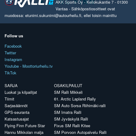
AKK Sports Oy - Kellokukantie 7 - 01300
Vantaa - Sähköpostiosoitteet ovat
muodossa: etunimi.sukunimi@autourheilu.fi, ellei toisin mainittu
Follow us
Facebook
Twitter
Instagram
Youtube - Moottoriurheilu.tv
TikTok
SARJA
OSAKILPAILUT
Luokat ja kilpailijat
SM Ralli Mikkeli
Tiimit
61. Arctic Lapland Rally
Sarjasäännöt
SM Auto Sorsa Riihimäki-ralli
GPS-seuranta
SM Imatra Ralli
Katsastusajat
SM Jyväskylä Ralli
Flying Finn Future Star
Fixus SM Ralli Kitee
Hannu Mikkolan malja
SM Porvoon Autopalvelu Ralli