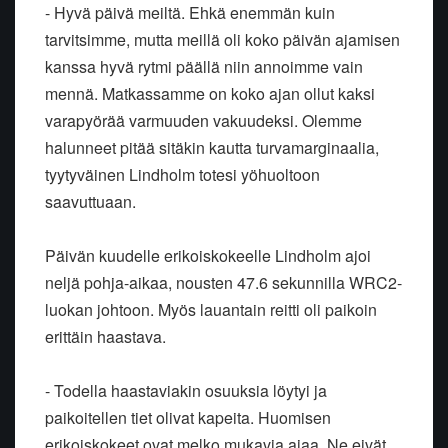
- Hyvä päivä meiltä. Ehkä enemmän kuin
tarvitsimme, mutta meillä oli koko päivän ajamisen
kanssa hyvä rytmi päällä niin annoimme vain
mennä. Matkassamme on koko ajan ollut kaksi
varapyörää varmuuden vakuudeksi. Olemme
halunneet pitää sitäkin kautta turvamarginaalia,
tyytyväinen Lindholm totesi yöhuoltoon
saavuttuaan.
Päivän kuudelle erikoiskokeelle Lindholm ajoi
neljä pohja-aikaa, nousten 47.6 sekunnilla WRC2-
luokan johtoon. Myös lauantain reitti oli paikoin
erittäin haastava.
- Todella haastaviakin osuuksia löytyi ja
paikoitellen tiet olivat kapeita. Huomisen
erikoiskokeet ovat melko mukavia ajaa. Ne eivät