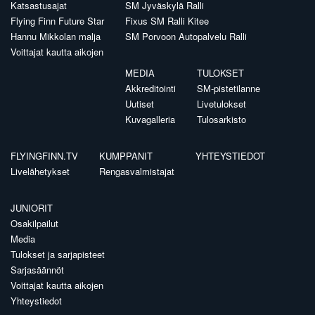
Katsastusajat
SM Jyväskylä Ralli
Flying Finn Future Star
Fixus SM Ralli Kitee
Hannu Mikkolan malja
SM Porvoon Autopalvelu Ralli
Voittajat kautta aikojen
MEDIA
TULOKSET
Akkreditointi
SM-pistetilanne
Uutiset
Livetulokset
Kuvagalleria
Tulosarkisto
FLYINGFINN.TV
KUMPPANIT
YHTEYSTIEDOT
Livelähetykset
Rengasvalmistajat
JUNIORIT
Osakilpailut
Media
Tulokset ja sarjapisteet
Sarjasäännöt
Voittajat kautta aikojen
Yhteystiedot