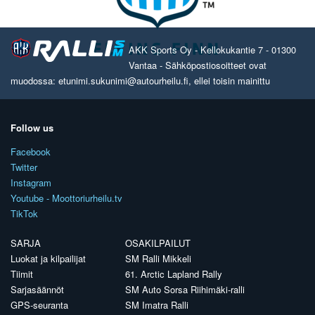
AKK Sports Oy - Kellokukantie 7 - 01300
Vantaa - Sähköpostiosoitteet ovat
muodossa: etunimi.sukunimi@autourheilu.fi, ellei toisin mainittu
Follow us
Facebook
Twitter
Instagram
Youtube - Moottoriurheilu.tv
TikTok
SARJA
OSAKILPAILUT
Luokat ja kilpailijat
SM Ralli Mikkeli
Tiimit
61. Arctic Lapland Rally
Sarjasäännöt
SM Auto Sorsa Riihimäki-ralli
GPS-seuranta
SM Imatra Ralli