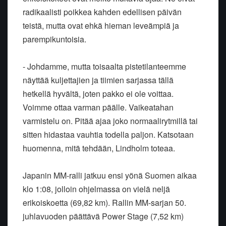
radikaalisti poikkea kahden edellisen päivän
teistä, mutta ovat ehkä hieman leveämpiä ja
parempikuntoisia.
- Johdamme, mutta toisaalta pistetilanteemme
näyttää kuljettajien ja tiimien sarjassa tällä
hetkellä hyvältä, joten pakko ei ole voittaa.
Voimme ottaa varman päälle. Vaikeatahan
varmistelu on. Pitää ajaa joko normaalirytmillä tai
sitten hidastaa vauhtia todella paljon. Katsotaan
huomenna, mitä tehdään, Lindholm toteaa.
Japanin MM-ralli jatkuu ensi yönä Suomen aikaa
klo 1:08, jolloin ohjelmassa on vielä neljä
erikoiskoetta (69,82 km). Rallin MM-sarjan 50.
juhlavuoden päättävä Power Stage (7,52 km)