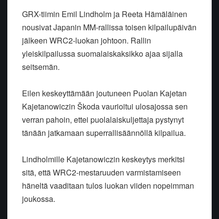
GRX-tiimin Emil Lindholm ja Reeta Hämäläinen
nousivat Japanin MM-rallissa toisen kilpailupäivän
jälkeen WRC2-luokan johtoon. Rallin
yleiskilpailussa suomalaiskaksikko ajaa sijalla
seitsemän.
Eilen keskeyttämään joutuneen Puolan Kajetan
Kajetanowiczin Škoda vaurioitui ulosajossa sen
verran pahoin, ettei puolalaiskuljettaja pystynyt
tänään jatkamaan superrallisäännöllä kilpailua.
Lindholmille Kajetanowiczin keskeytys merkitsi
sitä, että WRC2-mestaruuden varmistamiseen
häneltä vaaditaan tulos luokan viiden nopeimman
joukossa.