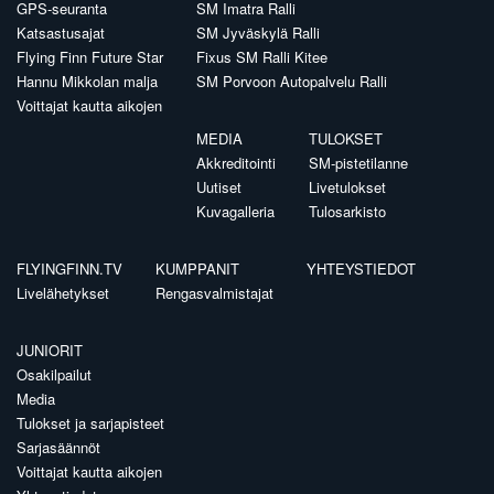
GPS-seuranta
SM Imatra Ralli
Katsastusajat
SM Jyväskylä Ralli
Flying Finn Future Star
Fixus SM Ralli Kitee
Hannu Mikkolan malja
SM Porvoon Autopalvelu Ralli
Voittajat kautta aikojen
MEDIA
TULOKSET
Akkreditointi
SM-pistetilanne
Uutiset
Livetulokset
Kuvagalleria
Tulosarkisto
FLYINGFINN.TV
KUMPPANIT
YHTEYSTIEDOT
Livelähetykset
Rengasvalmistajat
JUNIORIT
Osakilpailut
Media
Tulokset ja sarjapisteet
Sarjasäännöt
Voittajat kautta aikojen