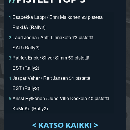
PISTEET TOP 5
1.
Esapekka Lappi / Enni Mälkönen 93 pistettä
PiekUA (Rally2)
2.
Lauri Joona / Antti Linnaketo 73 pistettä
SAU (Rally2)
3.
Patrick Enok / Silver Simm 59 pistettä
EST (Rally2)
4.
Jaspar Vaher / Rait Jansen 51 pistettä
EST (Rally2)
5.
Anssi Rytkönen / Juho-Ville Koskela 40 pistettä
KoMoKe (Rally2)
< KATSO KAIKKI >