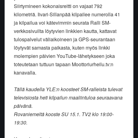
Siirtymineen kokonaisreitti on vajaat 792
kilometriä. Iivari-Sillanpää kilpailee numerolla 41
ja kilpailua voi kätevimmin seurata Ralli SM-
verkkosivuilta löytyvien linkkien kautta, kattavat
tulospalvelut väliaikoineen ja GPS-seurantaan
löytyvät samasta paikasta, kuten myös linkki
molempien päivien YouTube-lähetykseen joka
toteutetaan tuttuun tapaan Moottoriurheilu.tv:n
kanavalla.
Tällä kaudella YLE:n koosteet SM-ralleista tulevat
televisiosta heti kilpailun maaliintuloa seuraavana
päivänä.
Rovaniemeltä kooste SU 15.1. TV2 klo 19:00-
19:30.