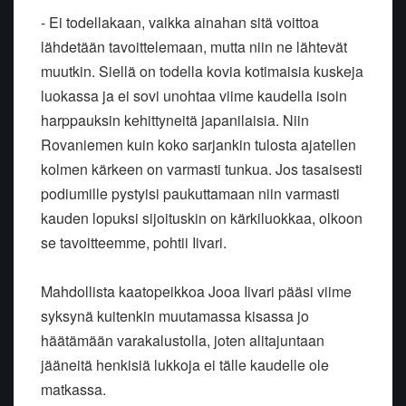
- Ei todellakaan, vaikka ainahan sitä voittoa
lähdetään tavoittelemaan, mutta niin ne lähtevät
muutkin. Siellä on todella kovia kotimaisia kuskeja
luokassa ja ei sovi unohtaa viime kaudella isoin
harppauksin kehittyneitä japanilaisia. Niin
Rovaniemen kuin koko sarjankin tulosta ajatellen
kolmen kärkeen on varmasti tunkua. Jos tasaisesti
podiumille pystyisi paukuttamaan niin varmasti
kauden lopuksi sijoituskin on kärkiluokkaa, olkoon
se tavoitteemme, pohtii Iivari.
Mahdollista kaatopeikkoa Jooa Iivari pääsi viime
syksynä kuitenkin muutamassa kisassa jo
häätämään varakalustolla, joten alitajuntaan
jääneitä henkisiä lukkoja ei tälle kaudelle ole
matkassa.