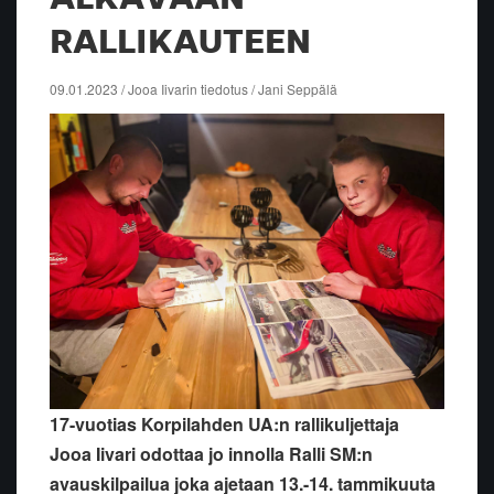
RALLIKAUTEEN
09.01.2023 / Jooa Iivarin tiedotus / Jani Seppälä
17-vuotias Korpilahden UA:n rallikuljettaja
Jooa Iivari odottaa jo innolla Ralli SM:n
avauskilpailua joka ajetaan 13.-14. tammikuuta