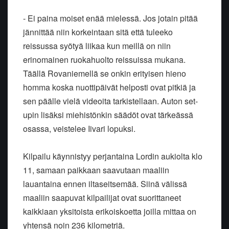
- Ei paina moiset enää mielessä. Jos jotain pitää
jännittää niin korkeintaan sitä että tuleeko
reissussa syötyä liikaa kun meillä on niin
erinomainen ruokahuolto reissuissa mukana.
Täällä Rovaniemellä se onkin erityisen hieno
homma koska nuottipäivät helposti ovat pitkiä ja
sen päälle vielä videoita tarkistellaan. Auton set-
upin lisäksi miehistönkin säädöt ovat tärkeässä
osassa, veistelee Iivari lopuksi.
Kilpailu käynnistyy perjantaina Lordin aukiolta klo
11, samaan paikkaan saavutaan maaliin
lauantaina ennen iltaseitsemää. Siinä välissä
maaliin saapuvat kilpailijat ovat suorittaneet
kaikkiaan yksitoista erikoiskoetta joilla mittaa on
yhtensä noin 236 kilometriä.