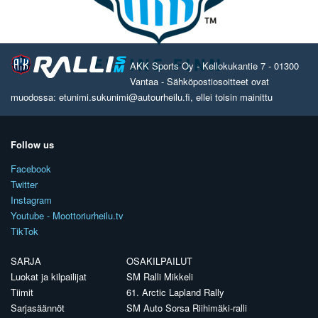
AKK Sports Oy - Kellokukantie 7 - 01300
Vantaa - Sähköpostiosoitteet ovat
muodossa: etunimi.sukunimi@autourheilu.fi, ellei toisin mainittu
Follow us
Facebook
Twitter
Instagram
Youtube - Moottoriurheilu.tv
TikTok
SARJA
OSAKILPAILUT
Luokat ja kilpailijat
SM Ralli Mikkeli
Tiimit
61. Arctic Lapland Rally
Sarjasäännöt
SM Auto Sorsa Riihimäki-ralli