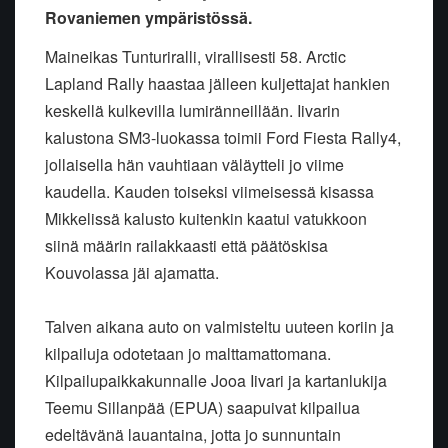
Rovaniemen ympäristössä.
Maineikas Tunturiralli, virallisesti 58. Arctic
Lapland Rally haastaa jälleen kuljettajat hankien
keskellä kulkevilla lumiränneillään. Iivarin
kalustona SM3-luokassa toimii Ford Fiesta Rally4,
jollaisella hän vauhtiaan väläytteli jo viime
kaudella. Kauden toiseksi viimeisessä kisassa
Mikkelissä kalusto kuitenkin kaatui vatukkoon
siinä määrin railakkaasti että päätöskisa
Kouvolassa jäi ajamatta.
Talven aikana auto on valmisteltu uuteen koriin ja
kilpailuja odotetaan jo malttamattomana.
Kilpailupaikkakunnalle Jooa Iivari ja kartanlukija
Teemu Sillanpää (EPUA) saapuivat kilpailua
edeltävänä lauantaina, jotta jo sunnuntain